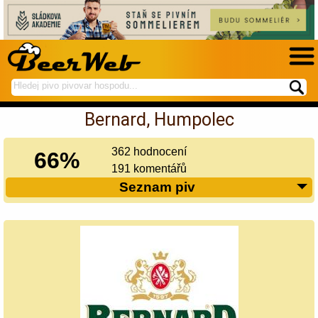
hledej
spustí
na
hledání
Bernard, Humpolec
BeerWeb
362 hodnocení
66%
191 komentářů
Seznam piv