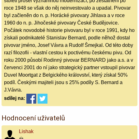
století prošel významnou modernizací, po zestátnění po
roce 1948 se však do něj neinvestovalo a upadal. Pivovar
byl začleněn do n. p. Horácké pivovary Jihlava a v roce
1960 do n. p. Jihočeské pivovary České Budějovice.
Počátek novodobé historie pivovaru byl v roce 1991, kdy ho
získali podnikatelé Stanislav Bernard, podle něhož dostal
pivovar jméno, Josef Vávra a Rudolf Šmejkal. Od této doby
razí filozofii - vlastní cestou k poctivému českému pivu. Od
roku 2000 působí Rodinný pivovar BERNARD jako a.s. a v
červenci 2001 do ní jako strategický partner vstoupil pivovar
Duvel Moortgat z Belgického království, který získal 50%
podíl. Českými majiteli jsou s 25% podíly S. Bernard a
J.Vávra.
sdílej
na:
Hodnocení uživatelů
Lishak