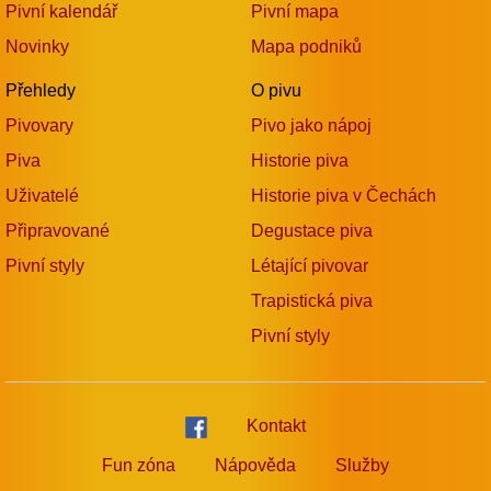
Pivní kalendář
Pivní mapa
Novinky
Mapa podniků
Přehledy
O pivu
Pivovary
Pivo jako nápoj
Piva
Historie piva
Uživatelé
Historie piva v Čechách
Připravované
Degustace piva
Pivní styly
Létající pivovar
Trapistická piva
Pivní styly
Kontakt
Fun zóna
Nápověda
Služby