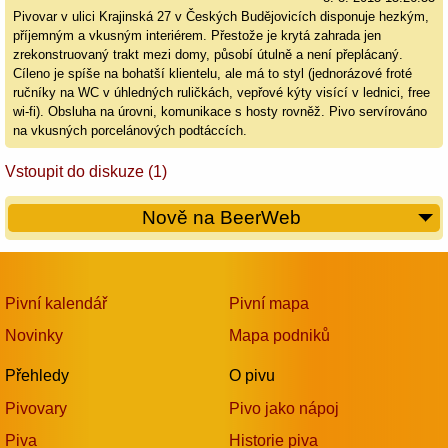
Pivovar v ulici Krajinská 27 v Českých Budějovicích disponuje hezkým,
příjemným a vkusným interiérem. Přestože je krytá zahrada jen
zrekonstruovaný trakt mezi domy, působí útulně a není přeplácaný.
Cíleno je spíše na bohatší klientelu, ale má to styl (jednorázové froté
ručníky na WC v úhledných ruličkách, vepřové kýty visící v lednici, free
wi-fi). Obsluha na úrovni, komunikace s hosty rovněž. Pivo servírováno
na vkusných porcelánových podtáccích.
Vstoupit do diskuze (1)
Nově na BeerWeb
Pivní kalendář
Pivní mapa
Novinky
Mapa podniků
Přehledy
O pivu
Pivovary
Pivo jako nápoj
Piva
Historie piva