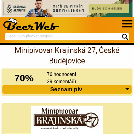
hledej
spustí
na
hledání
Minipivovar Krajinská 27, České
BeerWeb
Budějovice
76 hodnocení
70%
29 komentářů
Seznam piv