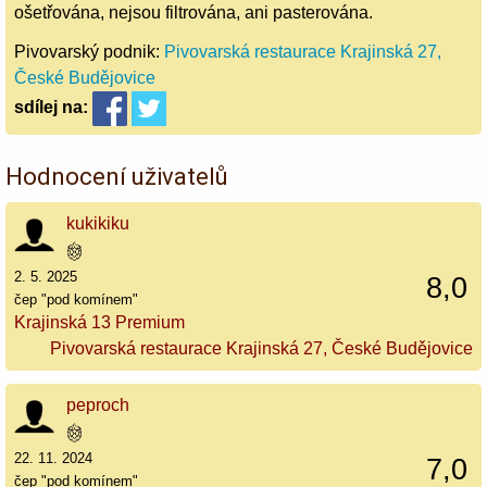
ošetřována, nejsou filtrována, ani pasterována.
Pivovarský podnik:
Pivovarská restaurace Krajinská 27,
České Budějovice
sdílej
na:
Hodnocení uživatelů
kukikiku
2. 5. 2025
8,0
čep "pod komínem"
Krajinská 13 Premium
Pivovarská restaurace Krajinská 27, České Budějovice
peproch
22. 11. 2024
7,0
čep "pod komínem"