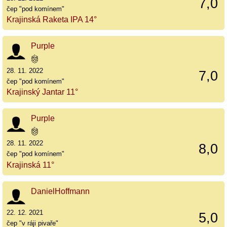
7,0
čep "pod komínem"
Krajinská Raketa IPA 14°
Purple
28. 11. 2022
7,0
čep "pod komínem"
Krajinský Jantar 11°
Purple
28. 11. 2022
8,0
čep "pod komínem"
Krajinská 11°
DanielHoffmann
22. 12. 2021
5,0
čep "v ráji pivaře"