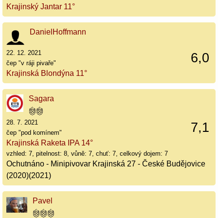
Krajinský Jantar 11°
DanielHoffmann
22. 12. 2021
6,0
čep "v ráji pivaře"
Krajinská Blondýna 11°
Sagara
28. 7. 2021
7,1
čep "pod komínem"
Krajinská Raketa IPA 14°
vzhled: 7, pitelnost: 8, vůně: 7, chuť: 7, celkový dojem: 7
Ochutnáno - Minipivovar Krajinská 27 - České Budějovice
(2020)(2021)
Pavel