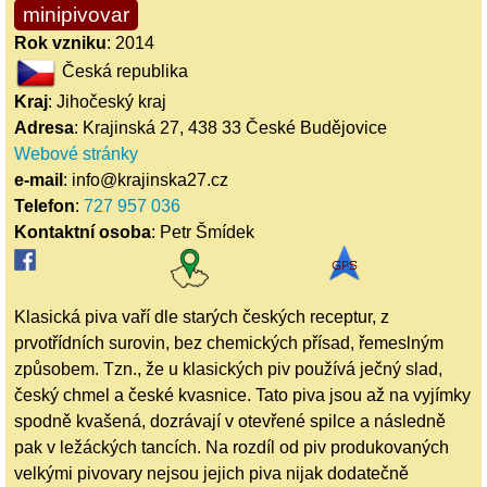
minipivovar
Rok vzniku
: 2014
Česká republika
Kraj
: Jihočeský kraj
Adresa
: Krajinská 27, 438 33 České Budějovice
Webové stránky
e-mail
: info@krajinska27.cz
Telefon
:
727 957 036
Kontaktní osoba
: Petr Šmídek
Klasická piva vaří dle starých českých receptur, z
prvotřídních surovin, bez chemických přísad, řemeslným
způsobem. Tzn., že u klasických piv používá ječný slad,
český chmel a české kvasnice. Tato piva jsou až na vyjímky
spodně kvašená, dozrávají v otevřené spilce a následně
pak v ležáckých tancích. Na rozdíl od piv produkovaných
velkými pivovary nejsou jejich piva nijak dodatečně