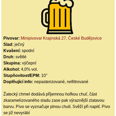
Pivovar:
Minipivovar Krajinská 27, České Budějovice
Slad:
ječný
Kvašení:
spodní
Druh:
světlé
Skupina:
výčepní
Alkohol:
4,0% vol.
Stupňovitost/EPM:
10°
Doplňující info:
nepasterizované, nefiltrované
Žatecký chmel dodává příjemnou hořkou chuť, část
zkaramelizovaného sladu zase pak výraznější zlatavou
barvu. Pivo se vyznačuje plnou chutí. Svěží při napití. Pivo
se již nevyrábí