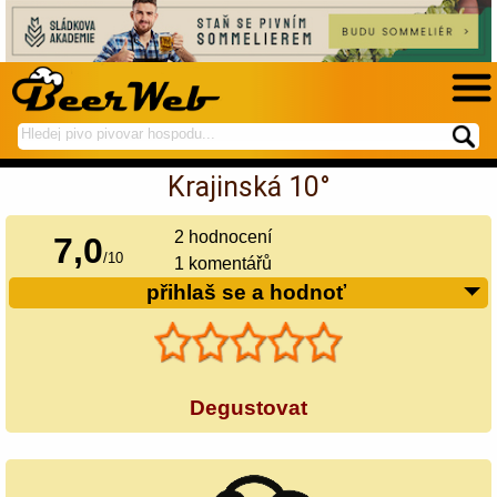
hledej
spustí
na
hledání
Krajinská 10°
BeerWeb
2
hodnocení
7,0
/
10
1 komentářů
přihlaš se a hodnoť
Degustovat