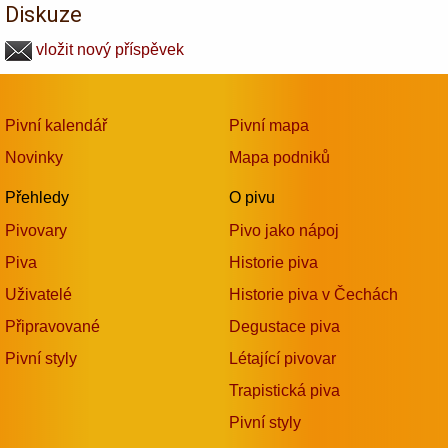
Diskuze
vložit nový příspěvek
Pivní kalendář
Pivní mapa
Novinky
Mapa podniků
Přehledy
O pivu
Pivovary
Pivo jako nápoj
Piva
Historie piva
Uživatelé
Historie piva v Čechách
Připravované
Degustace piva
Pivní styly
Létající pivovar
Trapistická piva
Pivní styly