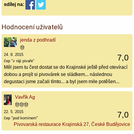
sdílej
na:
Hodnocení uživatelů
jenda z podhradí
24. 8. 2015
7,0
čep "v ráji pivaře"
Měl jsem tu čest dostat se do Krajinské ještě před otevírací
dobou a projít si pivovárek se sládkem... následnou
degustaci jsme začali tímto... a byl jsem mile potěšen...
Vavřík Ag
22. 5. 2015
7,0
čep "pod komínem"
Pivovarská restaurace Krajinská 27, České Budějovice