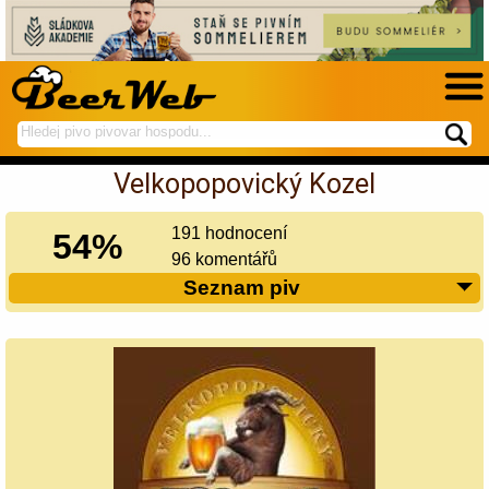
hledej
spustí
na
hledání
Velkopopovický Kozel
BeerWeb
191 hodnocení
54%
96 komentářů
Seznam piv