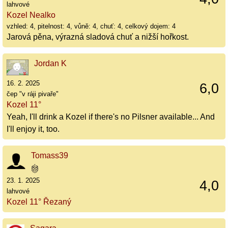
lahvové
Kozel Nealko
vzhled: 4, pitelnost: 4, vůně: 4, chuť: 4, celkový dojem: 4
Jarová pěna, výrazná sladová chuť a nižší hořkost.
Jordan K
16. 2. 2025
6,0
čep "v ráji pivaře"
Kozel 11°
Yeah, I'll drink a Kozel if there's no Pilsner available... And
I'll enjoy it, too.
Tomass39
23. 1. 2025
4,0
lahvové
Kozel 11° Řezaný