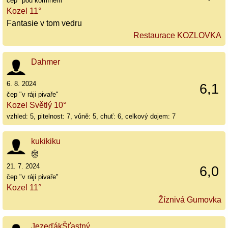
čep "pod komínem"
Kozel 11°
Fantasie v tom vedru
Restaurace KOZLOVKA
Dahmer
6. 8. 2024
6,1
čep "v ráji pivaře"
Kozel Světlý 10°
vzhled: 5, pitelnost: 7, vůně: 5, chuť: 6, celkový dojem: 7
kukikiku
21. 7. 2024
6,0
čep "v ráji pivaře"
Kozel 11°
Žíznivá Gumovka
JezeďákŠťastný