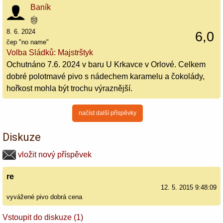
Baník
8. 6. 2024
6,0
čep "no name"
Volba Sládků: Majstrštyk
Ochutnáno 7.6. 2024 v baru U Krkavce v Orlové. Celkem
dobré polotmavé pivo s nádechem karamelu a čokolády,
hořkost mohla být trochu výraznější.
načíst další příspěvky
Diskuze
vložit nový příspěvek
re
12. 5. 2015 9:48:09
vyvážené pivo dobrá cena
Vstoupit do diskuze (1)