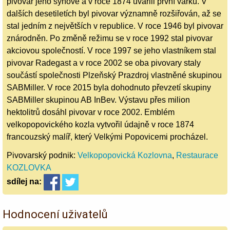
pivovar jeho synové a v roce 1874 uvařili první várku. V
dalších desetiletích byl pivovar významně rozšiřován, až se
stal jedním z největších v republice. V roce 1946 byl pivovar
znárodněn. Po změně režimu se v roce 1992 stal pivovar
akciovou společností. V roce 1997 se jeho vlastníkem stal
pivovar Radegast a v roce 2002 se oba pivovary staly
součástí společnosti Plzeňský Prazdroj vlastněné skupinou
SABMiller. V roce 2015 byla dohodnuto převzetí skupiny
SABMiller skupinou AB InBev. Výstavu přes milion
hektolitrů dosáhl pivovar v roce 2002. Emblém
velkopopovického kozla vytvořil údajně v roce 1874
francouzský malíř, který Velkými Popovicemi procházel.
Pivovarský podnik:
Velkopopovická Kozlovna
,
Restaurace
KOZLOVKA
sdílej
na:
Hodnocení uživatelů