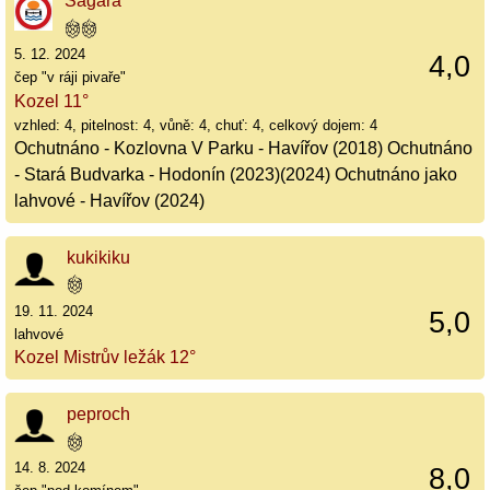
Sagara
5. 12. 2024
4,0
čep "v ráji pivaře"
Kozel 11°
vzhled: 4, pitelnost: 4, vůně: 4, chuť: 4, celkový dojem: 4
Ochutnáno - Kozlovna V Parku - Havířov (2018) Ochutnáno
- Stará Budvarka - Hodonín (2023)(2024) Ochutnáno jako
lahvové - Havířov (2024)
kukikiku
19. 11. 2024
5,0
lahvové
Kozel Mistrův ležák 12°
peproch
14. 8. 2024
8,0