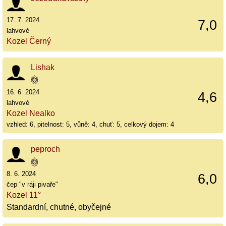
17. 7. 2024
7,0
lahvové
Kozel Černý
Lishak
16. 6. 2024
4,6
lahvové
Kozel Nealko
vzhled: 6, pitelnost: 5, vůně: 4, chuť: 5, celkový dojem: 4
peproch
8. 6. 2024
6,0
čep "v ráji pivaře"
Kozel 11°
Standardní, chutné, obyčejné