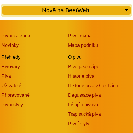
Nově na BeerWeb
Pivní kalendář
Pivní mapa
Novinky
Mapa podniků
Přehledy
O pivu
Pivovary
Pivo jako nápoj
Piva
Historie piva
Uživatelé
Historie piva v Čechách
Připravované
Degustace piva
Pivní styly
Létající pivovar
Trapistická piva
Pivní styly