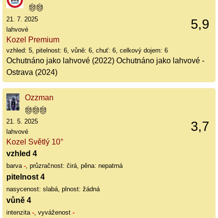
21. 7. 2025
5,9
lahvové
Kozel Premium
vzhled: 5, pitelnost: 6, vůně: 6, chuť: 6, celkový dojem: 6
Ochutnáno jako lahvové (2022) Ochutnáno jako lahvové -
Ostrava (2024)
Ozzman
21. 5. 2025
3,7
lahvové
Kozel Světlý 10°
vzhled 4
barva
-
, průzračnost: čirá, pěna: nepatrná
pitelnost 4
nasycenost: slabá, plnost: žádná
vůně 4
intenzita
-
, vyváženost
-