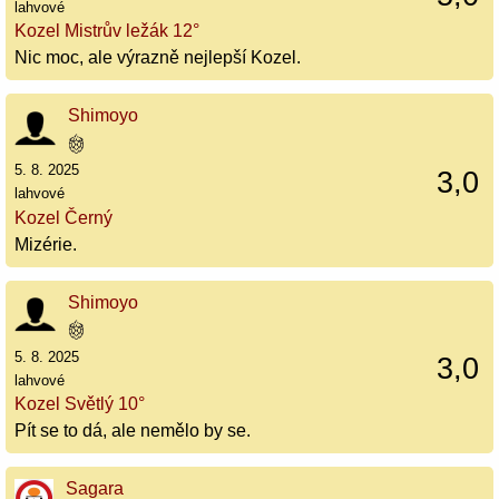
lahvové
Kozel Mistrův ležák 12°
Nic moc, ale výrazně nejlepší Kozel.
Shimoyo
5. 8. 2025
3,0
lahvové
Kozel Černý
Mizérie.
Shimoyo
5. 8. 2025
3,0
lahvové
Kozel Světlý 10°
Pít se to dá, ale nemělo by se.
Sagara