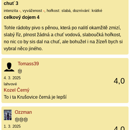
chuť 3
intenzita
-
, vyváženost
-
, hořkost: slabá, doznívání: krátké
celkový dojem 4
Tohle rádoby pivo s pěnou, která po nalití okamžitě zmizí,
slabý říz, plnost žádná a chuť vodová, slaboučká hořkost,
no nic co by sis dal na chuť, ale bohužel i na žízeň bych si
vybral něco jiného.
Tomass39
4. 3. 2025
4,0
lahvové
Kozel Černý
To i ta Krušovice černá je lepší
Ozzman
1. 3. 2025
4,0