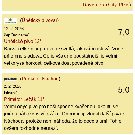
Raven Pub City, Plzeň
(
Únětický pivovar
)
12. 2. 2026
7,0
čep "no name"
Únětické pivo 12°
Barva celkem neprirozene svetlá, taková moštová. Vune
príjemne sladová. Co je však nejpodstatnejší je velmi
velkorysá horkost, celkove dost povedené pivo.
(
Primátor, Náchod
)
2. 2. 2026
5,0
lahvové
Primátor Ležák 11°
Velmi obyc pivo pro naši spodne kvašenou lokalitu ve
jménu náboženství ležáku. Doporucuji zkusit další piva z
Náchoda, protože není náhoda, že to docela umí. Tohle
ovšem rozhodne neurazí.