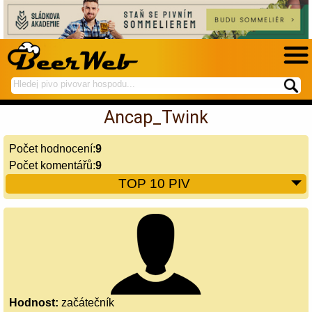
hledej
spustí
na
hledání
Ancap_Twink
BeerWeb
Počet hodnocení:
9
Počet komentářů:
9
TOP 10 PIV
Hodnost:
začátečník