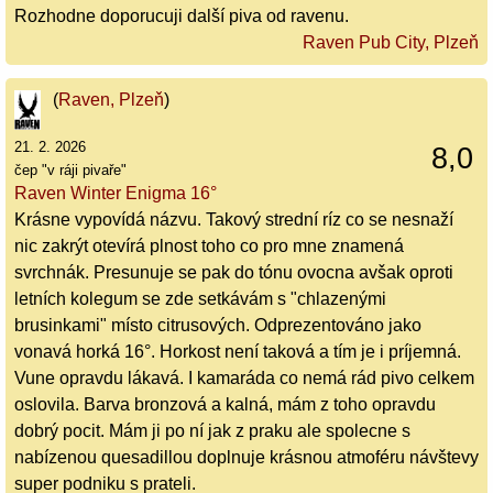
Rozhodne doporucuji další piva od ravenu.
Raven Pub City, Plzeň
(
Raven, Plzeň
)
21. 2. 2026
8,0
čep "v ráji pivaře"
Raven Winter Enigma 16°
Krásne vypovídá názvu. Takový strední ríz co se nesnaží
nic zakrýt otevírá plnost toho co pro mne znamená
svrchnák. Presunuje se pak do tónu ovocna avšak oproti
letních kolegum se zde setkávám s "chlazenými
brusinkami" místo citrusových. Odprezentováno jako
vonavá horká 16°. Horkost není taková a tím je i príjemná.
Vune opravdu lákavá. I kamaráda co nemá rád pivo celkem
oslovila. Barva bronzová a kalná, mám z toho opravdu
dobrý pocit. Mám ji po ní jak z praku ale spolecne s
nabízenou quesadillou doplnuje krásnou atmoféru návštevy
super podniku s prateli.