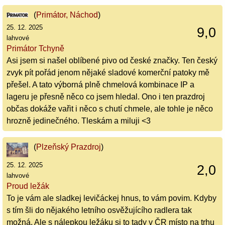
(
Primátor, Náchod
)
25. 12. 2025
9,0
lahvové
Primátor Tchyně
Asi jsem si našel oblíbené pivo od české značky. Ten český
zvyk pít pořád jenom nějaké sladové komerční patoky mě
přešel. A tato výborná plně chmelová kombinace IP a
lageru je přesně něco co jsem hledal. Ono i ten prazdroj
občas dokáže vařit i něco s chutí chmele, ale tohle je něco
hrozně jedinečného. Tleskám a miluji <3
(
Plzeňský Prazdroj
)
25. 12. 2025
2,0
lahvové
Proud ležák
To je vám ale sladkej levičáckej hnus, to vám povim. Kdyby
s tím šli do nějakého letního osvěžujícího radlera tak
možná. Ale s nálepkou ležáku si to tady v ČR místo na trhu