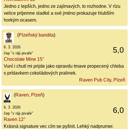
Jedno z lepších, jedno ze zajímavých, to rozhodne. V rízu
velice príjemne sladké a své jméno prokazuje hlubším
horkým ocasem.
(
Plzeňský bandita
)
6. 3. 2026
5,0
čep "v ráji pivaře"
Chocolate Mine 15°
Vuní i chutí mi prijde jako opravdu tmave propecený chleba
s prídavkem cokoládových pralinek.
Raven Pub City, Plzeň
(
Raven, Plzeň
)
6. 3. 2026
6,0
čep "v ráji pivaře"
Raven 12°
Krásná signature vec cím se pyšnit. Lehký nadprumer.