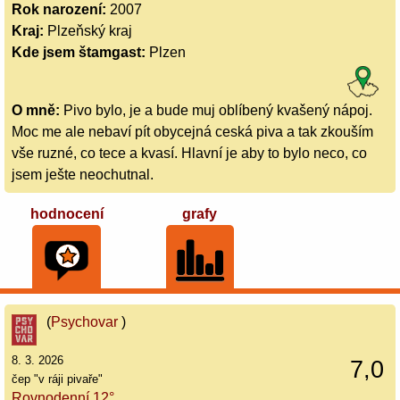
Rok narození:
2007
Kraj:
Plzeňský kraj
Kde jsem štamgast:
Plzen
O mně:
Pivo bylo, je a bude muj oblíbený kvašený nápoj.
Moc me ale nebaví pít obycejná ceská piva a tak zkouším
vše ruzné, co tece a kvasí. Hlavní je aby to bylo neco, co
jsem ješte neochutnal.
hodnocení
grafy
(
Psychovar
)
8. 3. 2026
7,0
čep "v ráji pivaře"
Rovnodenní 12°