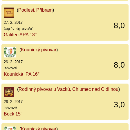
(
Podlesí, Příbram
)
27. 2. 2017
8,0
čep "v ráji pivaře"
Galileo APA 13°
(
Kounický pivovar
)
26. 2. 2017
8,0
lahvové
Kounická IPA 16°
(
Rodinný pivovar u Vacků, Chlumec nad Cidlinou
)
26. 2. 2017
3,0
lahvové
Bock 15°
(
Kounický pivovar
)