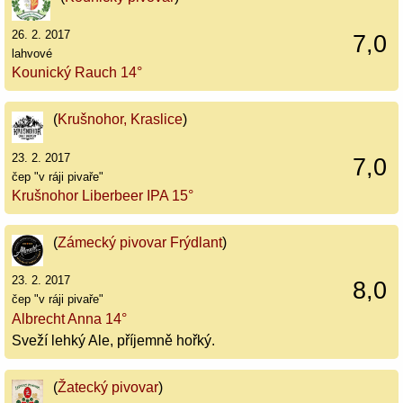
26. 2. 2017
7,0
lahvové
Kounický Rauch 14°
(
Krušnohor, Kraslice
)
23. 2. 2017
7,0
čep "v ráji pivaře"
Krušnohor Liberbeer IPA 15°
(
Zámecký pivovar Frýdlant
)
23. 2. 2017
8,0
čep "v ráji pivaře"
Albrecht Anna 14°
Sveží lehký Ale, příjemně hořký.
(
Žatecký pivovar
)