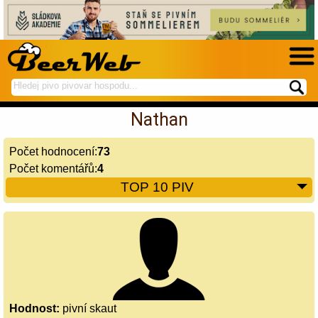
hledej
spustí
na
hledání
Nathan
BeerWeb
Počet hodnocení:
73
Počet komentářů:
4
TOP 10 PIV
Hodnost:
pivní skaut