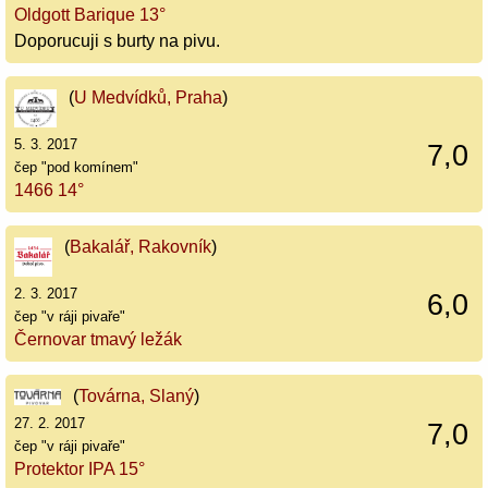
Oldgott Barique 13°
Doporucuji s burty na pivu.
(
U Medvídků, Praha
)
5. 3. 2017
7,0
čep "pod komínem"
1466 14°
(
Bakalář, Rakovník
)
2. 3. 2017
6,0
čep "v ráji pivaře"
Černovar tmavý ležák
(
Továrna, Slaný
)
27. 2. 2017
7,0
čep "v ráji pivaře"
Protektor IPA 15°