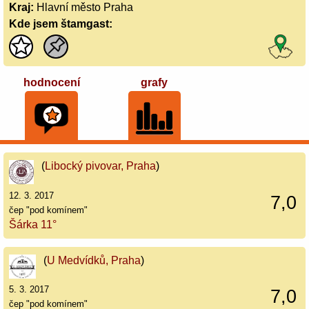
Kraj:
Hlavní město Praha
Kde jsem štamgast:
hodnocení
grafy
(
Libocký pivovar, Praha
)
12. 3. 2017
7,0
čep "pod komínem"
Šárka 11°
(
U Medvídků, Praha
)
5. 3. 2017
7,0
čep "pod komínem"