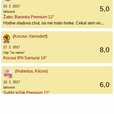
23. 2. 2017
5,0
lahvové
Žatec Baronka Premium 12°
Hodne sladova chut, na me malo horke. Cekal sem vic...
(
Kocour, Varnsdorf
)
17. 2. 2017
8,0
čep "no name"
Kocour IPA Samurai 14°
(
Hubertus, Kácov
)
10. 2. 2017
6,0
lahvové
Světlý ležák Premium 12°
(
Zámecký pivovar Frýdlant
)