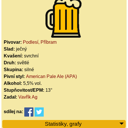
Pivovar:
Podlesí, Příbram
Slad:
ječný
Kvašení:
svrchní
Druh:
světlé
Skupina:
silné
Pivní styl:
American Pale Ale (APA)
Alkohol:
5,5% vol.
Stupňovitost/EPM:
13°
Zadal:
Vavřík Ag
sdílej
na:
Statistiky, grafy