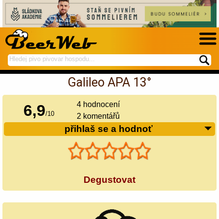
hledej
spustí
na
hledání
Galileo APA 13°
BeerWeb
4
hodnocení
6,9
/
10
2 komentářů
přihlaš se a hodnoť
Degustovat