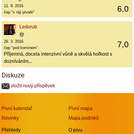
11. 9. 2016
6,0
čep "v ráji pivaře"
Ledorub
26. 3. 2016
7,0
čep "pod komínem"
Příjemná, docela intenzivní vůně a skvělá hořkost s
dozníváním...
Diskuze
vložit nový příspěvek
Pivní kalendář
Pivní mapa
Novinky
Mapa podniků
Přehledy
O pivu