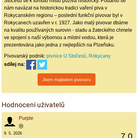
Stočesů se k tomuto místo požívá historicky. Podařilo se
nám navázat na historickou tradici vaření piva v
Rokycanském regionu – poslední funkční pivovar byl v
Rokycanech uzavřen v r. 1927. Jako malý pivovar dbáme
na kvalitu používaných surovin - sladu a žateckého chmele
ve spojení s naší výbornou a místní vodou, která je
prezentována jako jedna z nejlepších na Plzeňsku.
Pivovarský podnik:
pivnice U Stočesů, Rokycany
sdílej
na:
Hodnocení uživatelů
Purple
9. 5. 2026
7,0