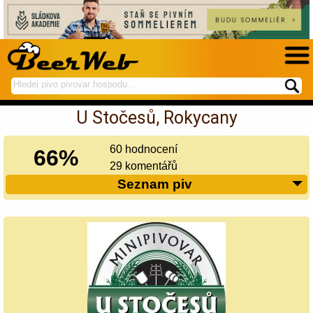
hledej
spustí
na
hledání
U Stočesů, Rokycany
BeerWeb
60 hodnocení
66%
29 komentářů
Seznam piv