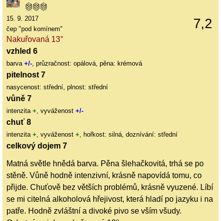
15. 9. 2017
7,2
čep "pod komínem"
Nakuřovaná 13°
vzhled 6
barva
+/-
, průzračnost: opálová, pěna: krémová
pitelnost 7
nasycenost: střední, plnost: střední
vůně 7
intenzita
+
, vyváženost
+/-
chuť 8
intenzita
+
, vyváženost
+
, hořkost: silná, doznívání: střední
celkový dojem 7
Matná světle hnědá barva. Pěna šlehačkovitá, trhá se po
stěně. Vůně hodně intenzivní, krásně napovídá tomu, co
přijde. Chuťově bez větších problémů, krásně vyuzené. Líbí
se mi citelná alkoholová hřejivost, která hladí po jazyku i na
patře. Hodně zvláštní a divoké pivo se vším všudy.