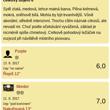
celkový dojem 6
Sytě zlatá, medová, lehce matná barva. Pěna krémová,
mokrá, sněhově bílá. Mohla by být trvanlivější. Vůně
akorátní, středně intenzivní. Trochu cítím náznak citrusů, ale
nevadí mi. Chuť podle očekávání vyvážená, základ je
nicméně spíše chmelový. Celkově pohodový ležáček na
rozjezd při návštěvě místního pivovaru.
Purple
13. 8. 2017
6,0
čep "no name"
Řepiš 12°
Mordor
11. 8. 2017
7,0
čep "pod komínem"
Nakuřovaná 13°