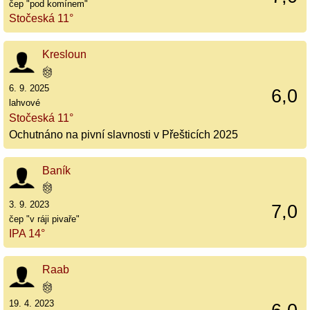
čep "pod komínem"
Stočeská 11°
Kresloun
6. 9. 2025
6,0
lahvové
Stočeská 11°
Ochutnáno na pivní slavnosti v Přešticích 2025
Baník
3. 9. 2023
7,0
čep "v ráji pivaře"
IPA 14°
Raab
19. 4. 2023