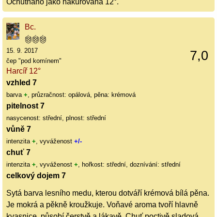
Ochutnáno jako nakuřovaná 12°.
Bc.
15. 9. 2017
7,0
čep "pod komínem"
Harcíř 12°
vzhled 7
barva
+
, průzračnost: opálová, pěna: krémová
pitelnost 7
nasycenost: střední, plnost: střední
vůně 7
intenzita
+
, vyváženost
+/-
chuť 7
intenzita
+
, vyváženost
+
, hořkost: střední, doznívání: střední
celkový dojem 7
Sytá barva lesního medu, kterou dotváří krémová bílá pěna.
Je mokrá a pěkně kroužkuje. Voňavé aroma tvoří hlavně
kvasnice, působí čerstvě a lákavě. Chuť poctivě sladová,