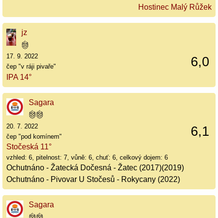
Hostinec Malý Růžek
jz
17. 9. 2022
6,0
čep "v ráji pivaře"
IPA 14°
Sagara
20. 7. 2022
6,1
čep "pod komínem"
Stočeská 11°
vzhled: 6, pitelnost: 7, vůně: 6, chuť: 6, celkový dojem: 6
Ochutnáno - Žatecká Dočesná - Žatec (2017)(2019)
Ochutnáno - Pivovar U Stočesů - Rokycany (2022)
Sagara