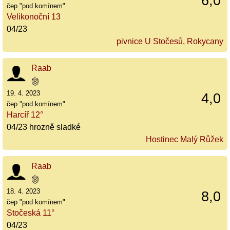
6,0
čep "pod komínem"
Velikonoční 13
04/23
pivnice U Stočesů, Rokycany
Raab
19. 4. 2023
4,0
čep "pod komínem"
Harcíř 12°
04/23 hrozně sladké
Hostinec Malý Růžek
Raab
18. 4. 2023
8,0
čep "pod komínem"
Stočeská 11°
04/23