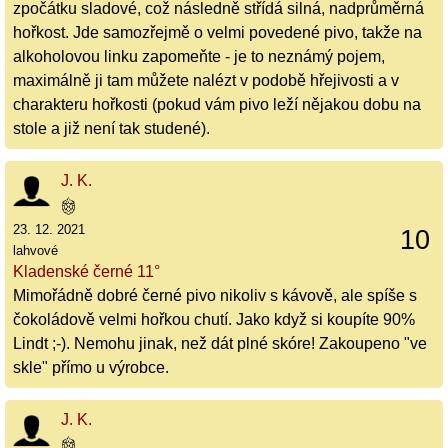
zpočátku sladové, což následně střídá silná, nadprůměrná
hořkost. Jde samozřejmě o velmi povedené pivo, takže na
alkoholovou linku zapomeňte - je to neznámý pojem,
maximálně ji tam můžete nalézt v podobě hřejivosti a v
charakteru hořkosti (pokud vám pivo leží nějakou dobu na
stole a již není tak studené).
J. K.
23. 12. 2021
10
lahvové
Kladenské černé 11°
Mimořádně dobré černé pivo nikoliv s kávově, ale spíše s
čokoládově velmi hořkou chutí. Jako když si koupíte 90%
Lindt ;-). Nemohu jinak, než dát plné skóre! Zakoupeno "ve
skle" přímo u výrobce.
J. K.