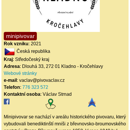
minipivovar
Rok vzniku
: 2021
Česká republika
Kraj
: Středočeský kraj
Adresa
: Dlouhá 33, 272 01 Kladno - Kročehlavy
Webové stránky
e-mail
: vaclav@pivovaclav.cz
Telefon
:
776 323 572
Kontaktní osoba
: Václav Strnad
Minipivovar se nachází v areálu historického pivovaru, který
vybudovali benediktinští mniši z břevnovsko-broumovského