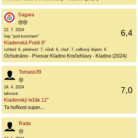
Sagara
22. 7. 2024
6,4
čep "pod komínem"
Kladenská Poldi 8°
vzhled: 6, pitelnost: 7, vůně: 6, chuť: 7, celkový dojem: 6
Ochutnáno - Pivovar Kladno Kročehlavy - Kladno (2024)
Tomass39
24. 4. 2024
7,0
lahvové
Kladenský ležák 12°
Ta hořkost super....
Rada