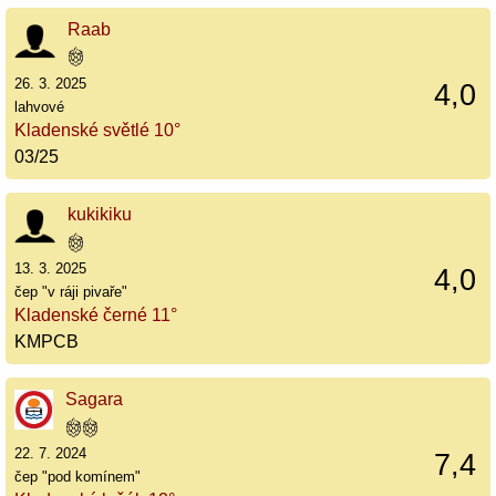
Raab
26. 3. 2025
4,0
lahvové
Kladenské světlé 10°
03/25
kukikiku
13. 3. 2025
4,0
čep "v ráji pivaře"
Kladenské černé 11°
KMPCB
Sagara
22. 7. 2024
7,4
čep "pod komínem"