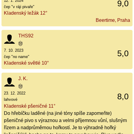
12. 1. 2024
9,0
čep "v ráji pivaře"
Kladenský ležák 12°
Beertime, Praha
THS92
7. 10. 2023
5,0
čep "no name"
Kladenské světlé 10°
J. K.
23. 12. 2022
8,0
lahvové
Kladenské pšeničné 11°
Do hřebíčku laděné (na jiné tóny spíše zapomeňte)
pšeničné pivo s výraznou a velmi příjemnou vůní, slušným
řízem a nadprůměrnou hořkostí. Je to výhradně hořký