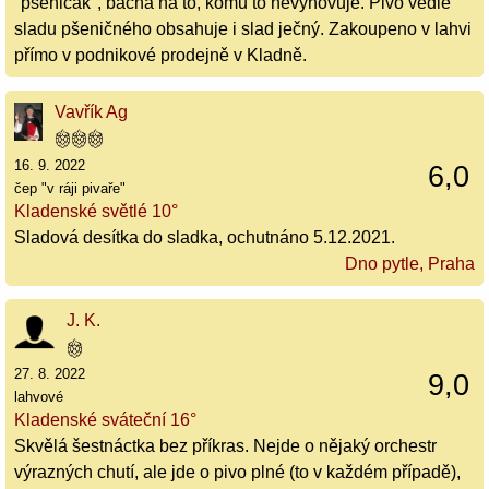
"pšeničák", bacha na to, komu to nevyhovuje. Pivo vedle
sladu pšeničného obsahuje i slad ječný. Zakoupeno v lahvi
přímo v podnikové prodejně v Kladně.
Vavřík Ag
16. 9. 2022
6,0
čep "v ráji pivaře"
Kladenské světlé 10°
Sladová desítka do sladka, ochutnáno 5.12.2021.
Dno pytle, Praha
J. K.
27. 8. 2022
9,0
lahvové
Kladenské sváteční 16°
Skvělá šestnáctka bez příkras. Nejde o nějaký orchestr
výrazných chutí, ale jde o pivo plné (to v každém případě),