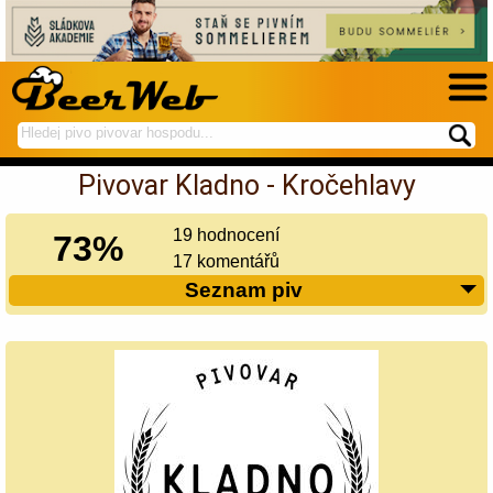
hledej
spustí
na
hledání
Pivovar Kladno - Kročehlavy
BeerWeb
19 hodnocení
73%
17 komentářů
Seznam piv