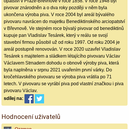
opatství v Praze-Břevnově v roce 1858. V roce 1948 byl
pivovar znárodněn a o dva roky později v něm byla
ukončena výroba piva. V roce 2004 byl areál bývalého
pivovaru navrácen do majetku Benediktinského arciopatství
v Břevnově. Ve stejném roce bývalý pivovar od benediktinů
kupuje pan Vladislav Tesárek, který v reálu se svojí
stavební firmou působil už od roku 1997. Od roku 2004 je
areál postupně renovován. V roce 2020 uzavřel Vladislav
Tesárek s majitelem a sládkem létajícího pivovaru Václav
Václavem Strnadem dohodu o obnově výroby piva, která
byla naplněna v srpnu 2021 uvařením první várky. Do
kročehlavského pivovaru se výroba piva vrátila po 71
letech. V pivovaru se vyrábí piva pod vlastní značkou i piva
pivovaru Václav.
sdílej
na:
Hodnocení uživatelů