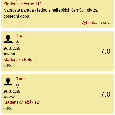
Kladenské černé 11°
Naprostá paráda - jedno z nejlepších černých piv za
poslední dobu.
Vyhoukaná sova
Raab
26. 3. 2025
7,0
lahvové
Kladenská Poldi 8°
03/25
Raab
26. 3. 2025
7,0
lahvové
Kladenský ležák 12°
03/25