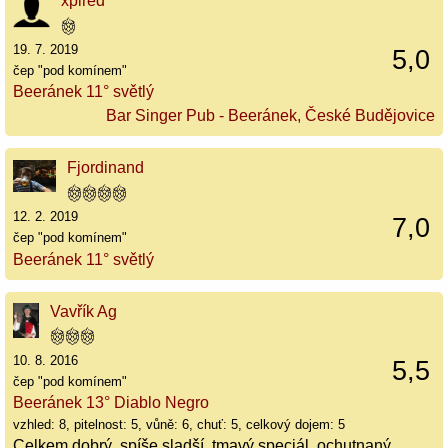
xpired
19. 7. 2019
5,0
čep "pod komínem"
Beeránek 11° světlý
Bar Singer Pub - Beeránek, České Budějovice
Fjordinand
12. 2. 2019
7,0
čep "pod komínem"
Beeránek 11° světlý
Vavřík Ag
10. 8. 2016
5,5
čep "pod komínem"
Beeránek 13° Diablo Negro
vzhled: 8, pitelnost: 5, vůně: 6, chuť: 5, celkový dojem: 5
Celkem dobrý, spíše sladší, tmavý speciál, ochutnaný