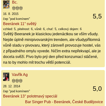
Bc.
16. 8. 2015
5,5
čep "pod komínem"
Beeránek 11° světlý
vzhled: 5, pitelnost: 6, vůně: 6, chuť: 5, celkový dojem: 6
Světlý Beeranek je klasickou jedenáctkou se vším všudy.
Nejde úplně minipivovarským trendem, ale všudypřítomná
vůně sladu v pivovaru, který zároveň provozuje hostel, vás
z případného omylu vyvede. Ničím extra nepřekvapí, ale je
docela svěží. Pivo bylo prý den před konzumací stáčené,
na to by mohlo mít trochu větší potenciál.
Vavřík Ag
28. 12. 2014
5,0
čep "pod komínem"
Beeránek 13° polotmavý speciál
Bar Singer Pub - Beeránek, České Budějovice