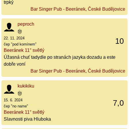
trpký
Bar Singer Pub - Beeránek, České Budějovice
peproch
22. 11. 2024
10
čep "pod komínem"
Beeránek 11° světlý
Úžasná chuť tadydle po stranách jazyka dozadu a este
dobře voní
Bar Singer Pub - Beeránek, České Budějovice
kukikiku
15. 6. 2024
7,0
čep "no name"
Beeránek 11° světlý
Slavnosti piva Hluboka