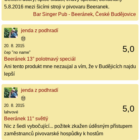
5.8.2016 mezi šicími stroji v pivovaru Beeranek.
Bar Singer Pub - Beeránek, České Budějovice
jenda z podhradí
20. 8. 2015
5,0
čep "no name"
Beeránek 13° polotmavý speciál
Ani tento produkt mne nezaujal a vím, že v Budějicích najdu
lepší
jenda z podhradí
20. 8. 2015
5,0
lahvové
Beeránek 11° světlý
Nic z šedi vybočující... požitek zkažen úděsným přístupem
zaměstnanců pivovarské hospůdky k hostům