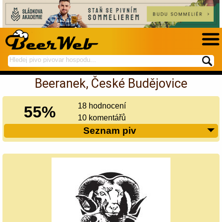
hledej
spustí
na
hledání
Beeranek, České Budějovice
BeerWeb
18 hodnocení
55%
10 komentářů
Seznam piv