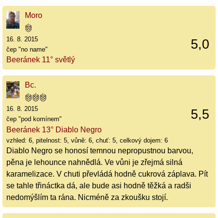
Moro
16. 8. 2015
5,0
čep "no name"
Beeránek 11° světlý
Bc.
16. 8. 2015
5,5
čep "pod komínem"
Beeránek 13° Diablo Negro
vzhled: 6, pitelnost: 5, vůně: 6, chuť: 5, celkový dojem: 6
Diablo Negro se honosí temnou nepropustnou barvou,
pěna je lehounce nahnědlá. Ve vůni je zřejmá silná
karamelizace. V chuti převládá hodně cukrová záplava. Pít
se tahle třináctka dá, ale bude asi hodně těžká a radši
nedomýšlím ta rána. Nicméně za zkoušku stojí.