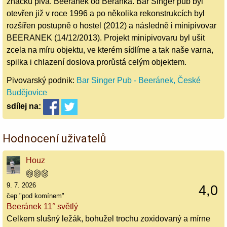
značku piva. Beeranek od Beránka. Bar Singer pub byl
otevřen již v roce 1996 a po několika rekonstrukcích byl
rozšířen postupně o hostel (2012) a následně i minipivovar
BEERANEK (14/12/2013). Projekt minipivovaru byl ušit
zcela na míru objektu, ve kterém sídlíme a tak naše varna,
spilka i chlazení doslova prorůstá celým objektem.
Pivovarský podnik:
Bar Singer Pub - Beeránek, České
Budějovice
sdílej
na:
Hodnocení uživatelů
Houz
9. 7. 2026
4,0
čep "pod komínem"
Beeránek 11° světlý
Celkem slušný ležák, bohužel trochu zoxidovaný a mírne