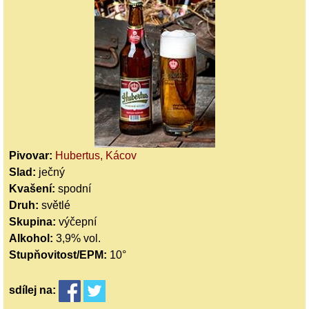
Pivovar:
Hubertus, Kácov
Slad:
ječný
Kvašení:
spodní
Druh:
světlé
Skupina:
výčepní
Alkohol:
3,9% vol.
Stupňovitost/EPM:
10°
sdílej
na: