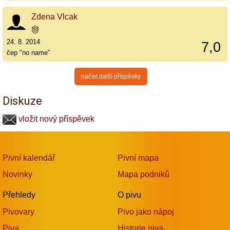
Zdena Vlcak
24. 8. 2014
7,0
čep "no name"
načíst další příspěvky
Diskuze
vložit nový příspěvek
Pivní kalendář
Pivní mapa
Novinky
Mapa podniků
Přehledy
O pivu
Pivovary
Pivo jako nápoj
Piva
Historie piva