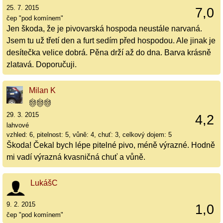
25. 7. 2015
7,0
čep "pod komínem"
Jen škoda, že je pivovarská hospoda neustále narvaná.
Jsem tu už třetí den a furt sedím před hospodou. Ale jinak je
desítečka velice dobrá. Pěna drží až do dna. Barva krásně
zlatavá. Doporučuji.
Milan K
29. 3. 2015
4,2
lahvové
vzhled: 6, pitelnost: 5, vůně: 4, chuť: 3, celkový dojem: 5
Škoda! Čekal bych lépe pitelné pivo, méně výrazné. Hodně
mi vadí výrazná kvasničná chuť a vůně.
LukášC
9. 2. 2015
1,0
čep "pod komínem"