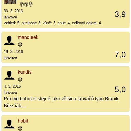
30. 3. 2016
3,9
lahvové
vzhled: 5, pitelnost: 3, vůně: 3, chuť: 4, celkový dojem: 4
mandleek
19. 3. 2016
7,0
lahvové
kundis
4. 3. 2016
5,0
lahvové
Pro mě bohužel stejné jako většina lahváčů typu Braník,
Březňák,...
hobit