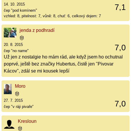
14. 10. 2015
7,1
čep "pod komínem"
vzhled: 8, pitelnost: 7, vůně: 8, chuť: 6, celkový dojem: 7
jenda z podhradí
20. 8. 2015
7,0
čep "no name"
Už jen z nostalgie ho mám rád, ale když jsem ho ochutnal
poprvé, ještě bez značky Hubertus, čistě jen "Pivovar
Kácov", zdál se mi kousek lepší
Moro
27. 7. 2015
7,0
čep "v ráji pivaře"
Kresloun