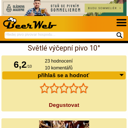
hledej
spustí
na
hledání
Světlé výčepní pivo 10°
BeerWeb
23
hodnocení
6,2
/
10
10 komentářů
přihlaš se a hodnoť
Degustovat