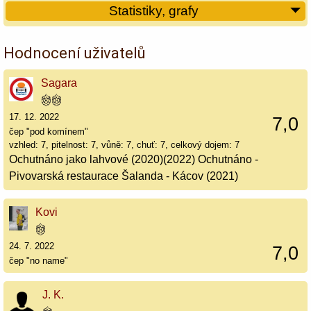
Statistiky, grafy
Hodnocení uživatelů
Sagara
17. 12. 2022
7,0
čep "pod komínem"
vzhled: 7, pitelnost: 7, vůně: 7, chuť: 7, celkový dojem: 7
Ochutnáno jako lahvové (2020)(2022) Ochutnáno -
Pivovarská restaurace Šalanda - Kácov (2021)
Kovi
24. 7. 2022
7,0
čep "no name"
J. K.