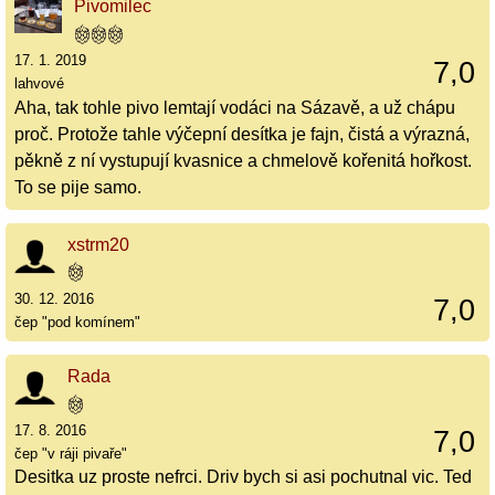
Pivomilec
17. 1. 2019
7,0
lahvové
Aha, tak tohle pivo lemtají vodáci na Sázavě, a už chápu
proč. Protože tahle výčepní desítka je fajn, čistá a výrazná,
pěkně z ní vystupují kvasnice a chmelově kořenitá hořkost.
To se pije samo.
xstrm20
30. 12. 2016
7,0
čep "pod komínem"
Rada
17. 8. 2016
7,0
čep "v ráji pivaře"
Desitka uz proste nefrci. Driv bych si asi pochutnal vic. Ted