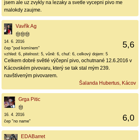
jsem ale uz zvykly na lezaky a svetle vycepni pivo me
malokdy zaujme.
Vavřík Ag
14. 6. 2016
5,6
čep "pod komínem"
vzhled: 6, pitelnost: 5, vůně: 6, chuť: 6, celkový dojem: 5
Celkem dobré světlé výčepní pivo, ochutnané 12.6.2016 v
Kácovském pivovaru, který se tak stal mým 239.
navštíveným pivovarem.
Šalanda Hubertus, Kácov
Grga Pitic
16. 4. 2016
6,0
čep "no name"
EDABarret