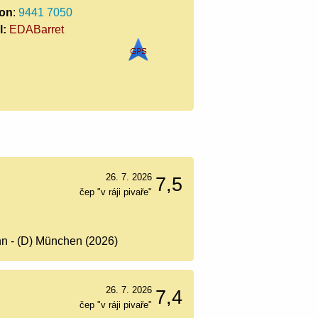
fon
:
9441 7050
l:
EDABarret
26. 7. 2026
7,5
čep "v ráji pivaře"
n - (D) München (2026)
26. 7. 2026
7,4
čep "v ráji pivaře"