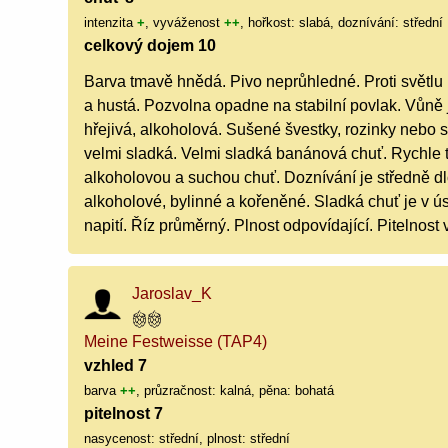
intenzita
+
, vyváženost
++
, hořkost: slabá, doznívání: střední
celkový dojem 10
Barva tmavě hnědá. Pivo neprůhledné. Proti světlu
a hustá. Pozvolna opadne na stabilní povlak. Vůně je
hřejivá, alkoholová. Sušené švestky, rozinky nebo 
velmi sladká. Velmi sladká banánová chuť. Rychle t
alkoholovou a suchou chuť. Doznívání je středně dlo
alkoholové, bylinné a kořeněné. Sladká chuť je v ús
napití. Říz průměrný. Plnost odpovídající. Pitelnost
Jaroslav_K
Meine Festweisse (TAP4)
vzhled 7
barva
++
, průzračnost: kalná, pěna: bohatá
pitelnost 7
nasycenost: střední, plnost: střední