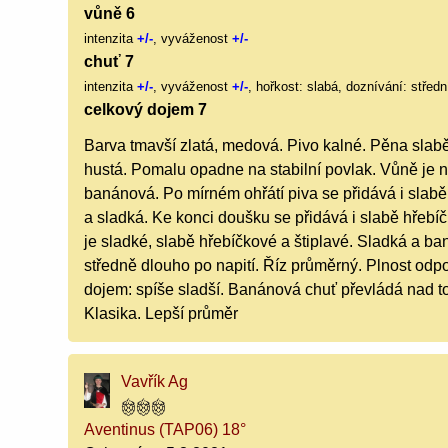
vůně 6
intenzita
+/-
, vyváženost
+/-
chuť 7
intenzita
+/-
, vyváženost
+/-
, hořkost: slabá, doznívání: středn
celkový dojem 7
Barva tmavší zlatá, medová. Pivo kalné. Pěna slabě
hustá. Pomalu opadne na stabilní povlak. Vůně je na
banánová. Po mírném ohřátí piva se přidává i slab
a sladká. Ke konci doušku se přidává i slabě hřebí
je sladké, slabě hřebíčkové a štiplavé. Sladká a b
středně dlouho po napití. Říz průměrný. Plnost odpo
dojem: spíše sladší. Banánová chuť převládá nad to
Klasika. Lepší průměr
Vavřík Ag
Aventinus (TAP06) 18°