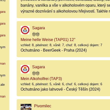
banány, vanilka a vše v alkoholovém oparu, který s
výrazné doznívání s alkoholovou hřejivostí. Takhl
gara
gara
Sagara
gara
Meine helle Weise (TAP01) 12°
vzhled: 8, pitelnost: 8, vůně: 7, chuť: 8, celkový dojem: 7
nym
Ochutnáno - BeerGeek - Praha (2024)
man
Sagara
nym
Mein Alkoholfrei (TAP3)
vzhled: 6, pitelnost: 5, vůně: 6, chuť: 6, celkový dojem: 6
,ale
Ochutnáno jako lahvové - Český Těšín (2024)
man
Pivomilec