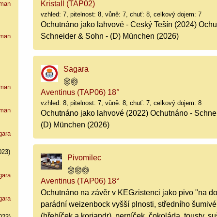
Kristall (TAP02)
man
vzhled: 7, pitelnost: 8, vůně: 7, chuť: 8, celkový dojem: 7
Ochutnáno jako lahvové - Ceský Tešín (2024) Ochu
Schneider & Sohn - (D) München (2026)
man
Sagara
man
Aventinus (TAP06) 18°
vzhled: 8, pitelnost: 7, vůně: 8, chuť: 7, celkový dojem: 8
man
Ochutnáno jako lahvové (2022) Ochutnáno - Schne
(D) München (2026)
gara
023)
Pivomilec
gara
Aventinus (TAP06) 18°
Ochutnáno na závěr v KEGzistenci jako pivo "na d
gara
parádní weizenbock vyšší plnosti, středního šumivého
(hřebíček a koriandr), perníček, čokoláda, tousty,
023)