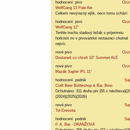
hodnocení: pivo
Ozz
WolfGang 13 Pale Ale
Celkem nevýrazný ejlík, neco tomu schází.
hodnocení: pivo
Ozz
WolfGang 12°
Tenhle trochu sladový ležák s príjemnou
horkostí mi v pivovarské restauraci chutnal
nejvíc.
nové pivo
Ozz
Dostaneš co chceš 10° Summer ALE
nové pivo
Ozz
Mazák Saphir IPL 11°
hodnocení: podnik
Sa
Craft Beer Bottleshop & Bar, Brno
Ochutnáno: 311 druhu piv (55 x návšteva)(2
(2024)(2025)(2026)
nové pivo
Sa
Tol Eressëa
hodnocení: podnik
Sa
F. A. Bar - ORANŽOVÁ
Ochutnáno: 255 druhu piv (37 x návšteva)(2