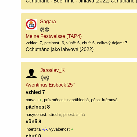
Ochutnáno - BeerTime - Jihlava (2022) Ochutnáno 
Sagara
Meine Festweisse (TAP4)
vzhled: 7, pitelnost: 6, vůně: 6, chuť: 6, celkový dojem: 7
Ochutnáno jako lahvové (2022)
Jaroslav_K
Aventinus Eisbock 25°
vzhled 7
barva
++
, průzračnost: neprůhledná, pěna: krémová
pitelnost 8
nasycenost: střední, plnost: silná
vůně 8
intenzita
+/-
, vyváženost
+
chuť 8