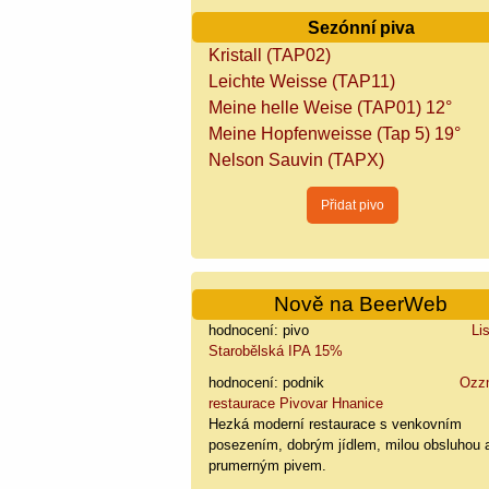
Sezónní piva
Kristall (TAP02)
Leichte Weisse (TAP11)
Meine helle Weise (TAP01) 12°
Meine Hopfenweisse (Tap 5) 19°
Nelson Sauvin (TAPX)
Nově na BeerWeb
hodnocení: pivo
Li
Starobělská IPA 15%
hodnocení: podnik
Ozz
restaurace Pivovar Hnanice
Hezká moderní restaurace s venkovním
posezením, dobrým jídlem, milou obsluhou 
prumerným pivem.