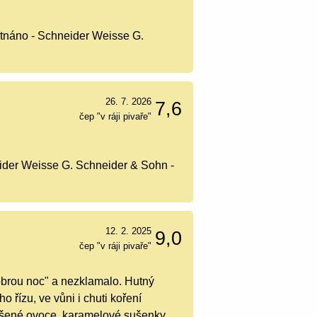
tnáno - Schneider Weisse G.
26. 7. 2026
7,6
čep "v ráji pivaře"
ider Weisse G. Schneider & Sohn -
12. 2. 2025
9,0
čep "v ráji pivaře"
obrou noc" a nezklamalo. Hutný
 řízu, ve vůni i chuti koření
 sušené ovoce, karamelové sušenky,