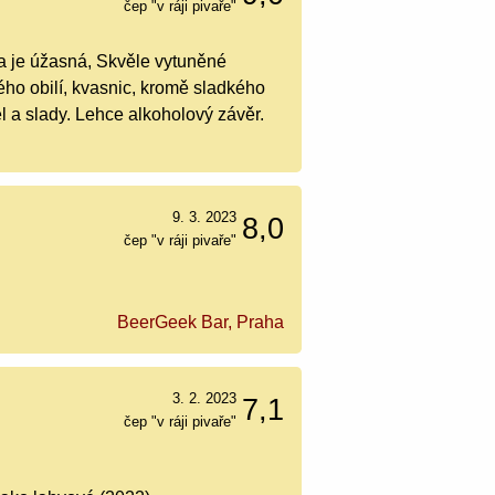
čep "v ráji pivaře"
a je úžasná, Skvěle vytuněné
ého obilí, kvasnic, kromě sladkého
l a slady. Lehce alkoholový závěr.
9. 3. 2023
8,0
čep "v ráji pivaře"
BeerGeek Bar, Praha
3. 2. 2023
7,1
čep "v ráji pivaře"