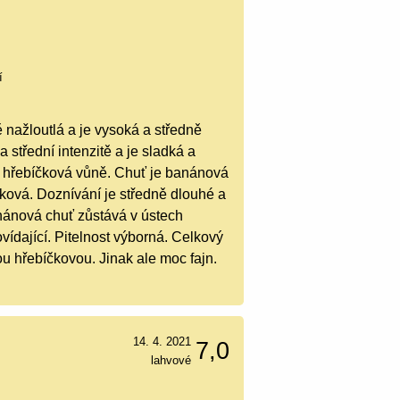
í
 nažloutlá a je vysoká a středně
 střední intenzitě a je sladká a
ě hřebíčková vůně. Chuť je banánová
čková. Doznívání je středně dlouhé a
anánová chuť zůstává v ústech
vídající. Pitelnost výborná. Celkový
u hřebíčkovou. Jinak ale moc fajn.
14. 4. 2021
7,0
lahvové