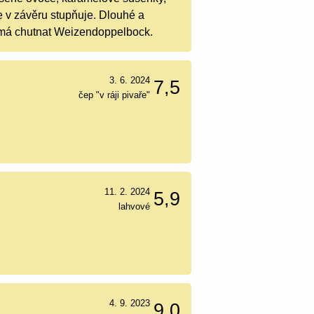
e v závěru stupňuje. Dlouhé a
e má chutnat Weizendoppelbock.
3. 6. 2024
7,5
čep "v ráji pivaře"
11. 2. 2024
5,9
lahvové
4. 9. 2023
9,0