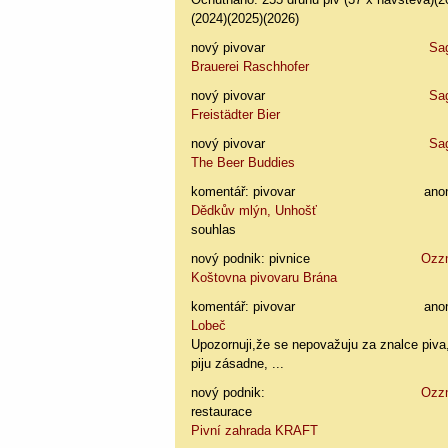
(2024)(2025)(2026)
nový pivovar
Sa
Brauerei Raschhofer
nový pivovar
Sa
Freistädter Bier
nový pivovar
Sa
The Beer Buddies
komentář: pivovar
ano
Dědkův mlýn, Unhošť
souhlas
nový podnik: pivnice
Ozz
Koštovna pivovaru Brána
komentář: pivovar
ano
Lobeč
Upozornuji,že se nepovažuju za znalce piva
piju zásadne, ...
nový podnik:
Ozz
restaurace
Pivní zahrada KRAFT