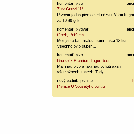
komentář: pivo
ano
Zubr Grand 11°
Pivovar jedno pivo deset názvu. V kaufu gr
za 10.90 gold ...
komentář: pivovar
ano
Clock, Potštejn
Meli jsme tam malou firemní akci 12 lidi.
Všechno bylo super ...
komentář: pivo
ano
Bruncvík Premium Lager Beer
Mám rád pivo a taky rád ochutnávání
všemožných znacek. Tady ...
nový podnik: pivnice
H
Pivnice U Vousatýho pulitru