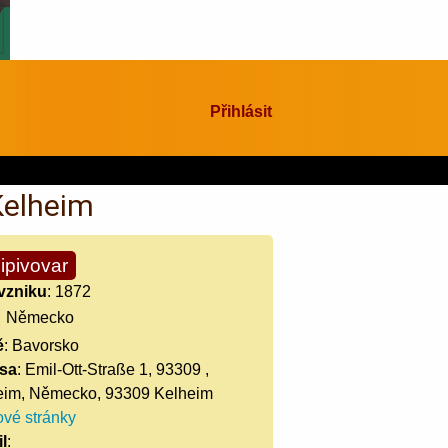
Přihlásit
Kelheim
ipivovar
vzniku
: 1872
Německo
ě
: Bavorsko
sa
: Emil-Ott-Straße 1, 93309 ,
eim, Německo, 93309 Kelheim
vé stránky
l
: