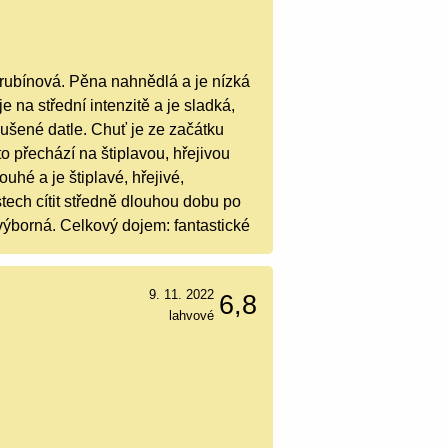
 rubínová. Pěna nahnědlá a je nízká
 na střední intenzitě a je sladká,
sušené datle. Chuť je ze začátku
o přechází na štiplavou, hřejivou
uhé a je štiplavé, hřejivé,
tech cítit středně dlouhou dobu po
 výborná. Celkový dojem: fantastické
9. 11. 2022
6,8
lahvové