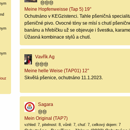
nym
Meine Hopfenweisse (Tap 5) 19°
and
Ochutnáno v KEGzistenci. Tahle pšeničná specialit
pšeničné pivo. Ovocné tóny se mísí s chutí pšeničn
nym
banánu a hřebíčku už se objevuje i švestka, karame
Úžasná kombinace stylů a chutí.
nym
Vavřík Ag
Meine helle Weise (TAP01) 12°
Skvělá pšenice, ochutnáno 11.1.2023.
ouz
Sagara
Mein Original (TAP7)
vzhled: 7, pitelnost: 8, vůně: 7, chuť: 7, celkový dojem: 7