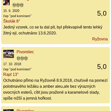
15. 6. 2020
5,0
čep "pod komínem"
Školák 8°
Jediný vzorek, co se tu dal pít, byl překvapivě tento lehký
žitný ejl, ochutnáno 13.6.2020.
Ryžovna
Pivomilec
17. 10. 2018
5,0
čep "pod komínem"
Rapl 13°
Ochutnáno přímo na Ryžovně 8.9.2018, chuťově na pomezí
polotmavého ležáku a amber aleu,ale bez výrazných
ovocných esterů, cítit jsou pražené a karamelové slady,
spíše nižší a jemná hořkost.