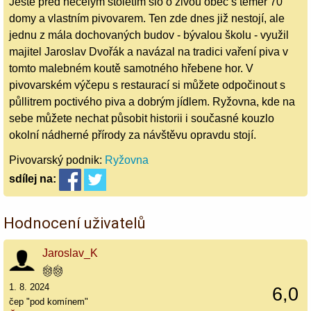
Ještě před necelým stoletím šlo o živou obec s téměř 70
domy a vlastním pivovarem. Ten zde dnes již nestojí, ale
jednu z mála dochovaných budov - bývalou školu - využil
majitel Jaroslav Dvořák a navázal na tradici vaření piva v
tomto malebném koutě samotného hřebene hor. V
pivovarském výčepu s restaurací si můžete odpočinout s
půllitrem poctivého piva a dobrým jídlem. Ryžovna, kde na
sebe můžete nechat působit historii i současné kouzlo
okolní nádherné přírody za návštěvu opravdu stojí.
Pivovarský podnik:
Ryžovna
sdílej
na:
Hodnocení uživatelů
Jaroslav_K
1. 8. 2024
6,0
čep "pod komínem"