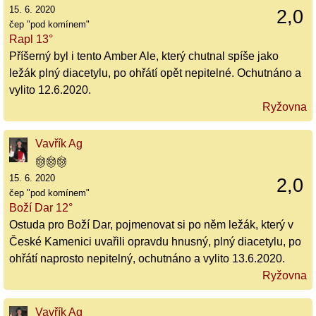
15. 6. 2020
2,0
čep "pod komínem"
Rapl 13°
Příšerný byl i tento Amber Ale, který chutnal spíše jako
ležák plný diacetylu, po ohřátí opět nepitelné. Ochutnáno a
vylito 12.6.2020.
Ryžovna
Vavřík Ag
15. 6. 2020
2,0
čep "pod komínem"
Boží Dar 12°
Ostuda pro Boží Dar, pojmenovat si po něm ležák, který v
České Kamenici uvařili opravdu hnusný, plný diacetylu, po
ohřátí naprosto nepitelný, ochutnáno a vylito 13.6.2020.
Ryžovna
Vavřík Ag