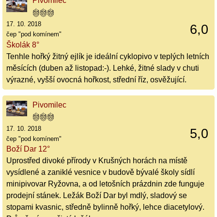
Pivomilec
17. 10. 2018
6,0
čep "pod komínem"
Školák 8°
Tenhle hořký žitný ejlík je ideální cyklopivo v teplých letních
měsících (duben až listopad:-). Lehké, žitné slady v chuti
výrazné, vyšší ovocná hořkost, střední říz, osvěžující.
Pivomilec
17. 10. 2018
5,0
čep "pod komínem"
Boží Dar 12°
Uprostřed divoké přírody v Krušných horách na místě
vysídlené a zaniklé vesnice v budově bývalé školy sídlí
minipivovar Ryžovna, a od letošních prázdnin zde funguje
prodejní stánek. Ležák Boží Dar byl mdlý, sladový se
stopami kvasnic, středně bylinně hořký, lehce diacetylový.