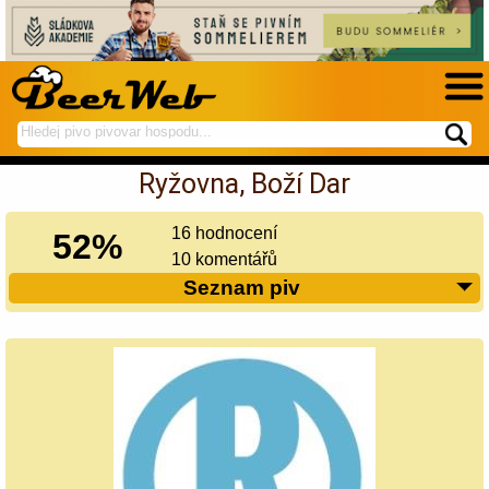
hledej
spustí
na
hledání
Ryžovna, Boží Dar
BeerWeb
16 hodnocení
52%
10 komentářů
Seznam piv