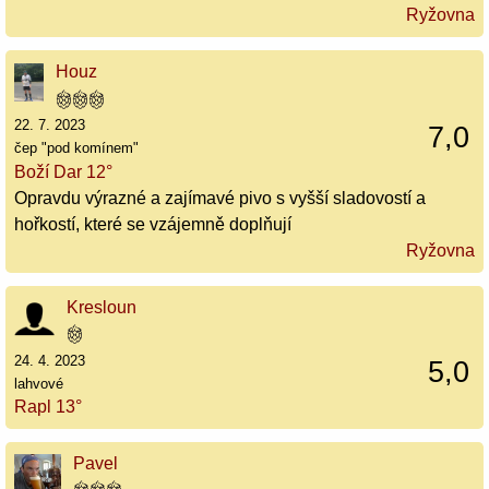
Ryžovna
Houz
22. 7. 2023
7,0
čep "pod komínem"
Boží Dar 12°
Opravdu výrazné a zajímavé pivo s vyšší sladovostí a
hořkostí, které se vzájemně doplňují
Ryžovna
Kresloun
24. 4. 2023
5,0
lahvové
Rapl 13°
Pavel