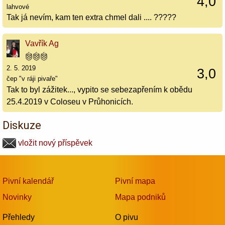
4,0
lahvové
Tak já nevím, kam ten extra chmel dali .... ?????
Vavřík Ag
2. 5. 2019
3,0
čep "v ráji pivaře"
Tak to byl zážitek..., vypito se sebezapřením k obědu
25.4.2019 v Coloseu v Průhonicích.
Diskuze
vložit nový příspěvek
Pivní kalendář
Pivní mapa
Novinky
Mapa podniků
Přehledy
O pivu