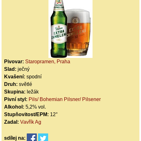
Pivovar:
Staropramen, Praha
Slad:
ječný
Kvašení:
spodní
Druh:
světlé
Skupina:
ležák
Pivní styl:
Pils/ Bohemian Pilsner/ Pilsener
Alkohol:
5,2% vol.
Stupňovitost/EPM:
12°
Zadal:
Vavřík Ag
sdílej
na: