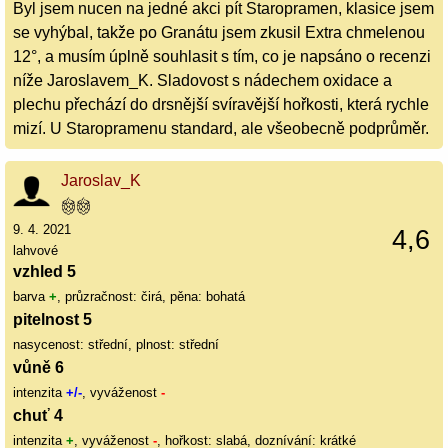
Byl jsem nucen na jedné akci pít Staropramen, klasice jsem
se vyhýbal, takže po Granátu jsem zkusil Extra chmelenou
12°, a musím úplně souhlasit s tím, co je napsáno o recenzi
níže Jaroslavem_K. Sladovost s nádechem oxidace a
plechu přechází do drsnější svíravější hořkosti, která rychle
mizí. U Staropramenu standard, ale všeobecně podprůměr.
Jaroslav_K
9. 4. 2021
4,6
lahvové
vzhled 5
barva
+
, průzračnost: čirá, pěna: bohatá
pitelnost 5
nasycenost: střední, plnost: střední
vůně 6
intenzita
+/-
, vyváženost
-
chuť 4
intenzita
+
, vyváženost
-
, hořkost: slabá, doznívání: krátké