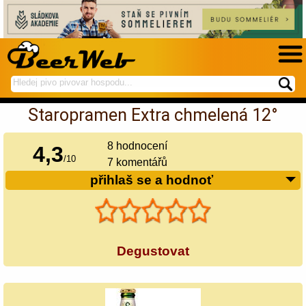
hledej
spustí
na
hledání
Staropramen Extra chmelená 12°
BeerWeb
8
hodnocení
4,3
/
10
7 komentářů
přihlaš se a hodnoť
Degustovat