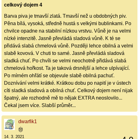
celkový dojem 4
Barva piva je tmavší zlatá. Tmavší než u obdobných piv.
Pěna bílá, vysoká, středně hustá s velkými bublinkami. Po
chvilce opadne na stabilní nízkou vrstvu. Vůně je na velmi
nízké intenzitě. Jasně převládá sladová vůně. K té se
přidává slabá chmelová vůně. Později lehce obilná a velmi
slabě kovová. V chuti to samé. Jasně převládá sladová
sladká chuť. Po chvíli se velmi neochotně přidává slabá
chmelová hořkost. Ta je taková drsnější a lehce ulpívající.
Po mírném ohřátí se objevule slabě obilná pachuť.
Doznívání velmi krátké. Krátkou dobu po napití je v ústech
cíti sladká sladová a obilná chuť. Celkový dojem není nijak
špatný, ale rozhodně mě to nějak EXTRA neoslovilo...
Čekal jsem více. Slabší průměr...
dwarfik1
14. 3. 2021