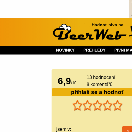
Hodnoť pivo na
NOVINKY
PŘEHLEDY
PIVNÍ M
13
hodnocení
6,9
/
10
8 komentářů
přihlaš se a hodnoť
jsem v: