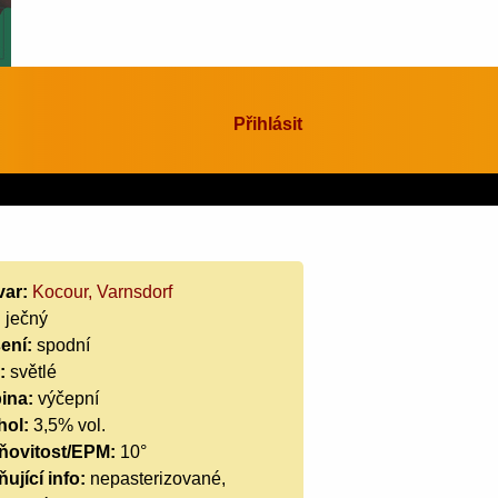
Přihlásit
var:
Kocour, Varnsdorf
:
ječný
ení:
spodní
:
světlé
ina:
výčepní
hol:
3,5% vol.
ňovitost/EPM:
10°
ující info:
nepasterizované,