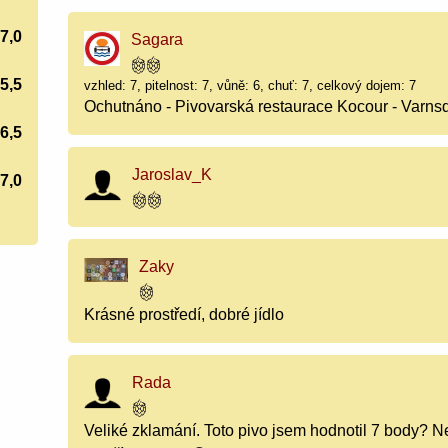
7,0
Sagara
5,5
vzhled: 7, pitelnost: 7, vůně: 6, chuť: 7, celkový dojem: 7
Ochutnáno - Pivovarská restaurace Kocour - Varnsd
6,5
Jaroslav_K
7,0
Zaky
Krásné prostředí, dobré jídlo
Rada
Veliké zklamání. Toto pivo jsem hodnotil 7 body? 