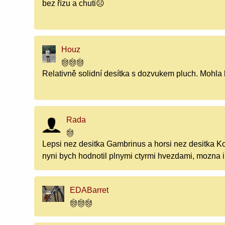
bez řízu a chuti☹️
Houz
Relativně solidní desítka s dozvukem pluch. Mohla by
Rada
Lepsi nez desitka Gambrinus a horsi nez desitka K
nyni bych hodnotil plnymi ctyrmi hvezdami, mozna i
EDABarret