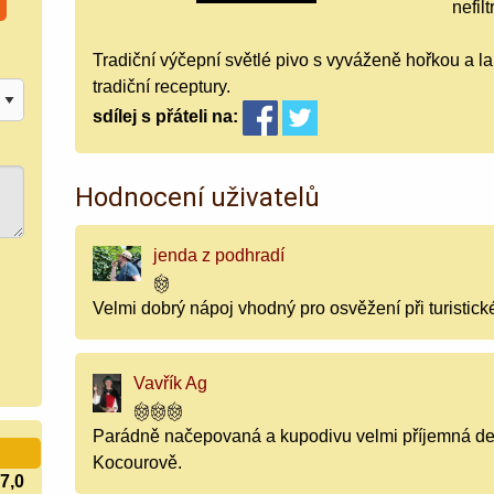
nefil
Tradiční výčepní světlé pivo s vyváženě hořkou a l
tradiční receptury.
sdílej
s přáteli
na:
Hodnocení uživatelů
jenda z podhradí
Velmi dobrý nápoj vhodný pro osvěžení při turistick
Vavřík Ag
Parádně načepovaná a kupodivu velmi příjemná de
Kocourově.
7,0