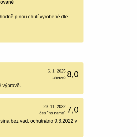
trované
ahodně plnou chutí vyrobené dle
6. 1. 2025
8,0
lahvové
é výpravě.
29. 11. 2022
7,0
čep "no name"
sina bez vad, ochutnáno 9.3.2022 v