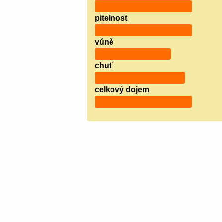
pitelnost
vůně
chuť
celkový dojem