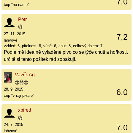
7,0
čep "no name"
Petr
27. 11. 2015
7,2
lahvové
vzhled: 6, pitelnost: 8, vůně: 6, chuť: 8, celkový dojem: 7
Podle mě ideálně vyladěné pivo co se týče chuti a hořkosti,
určitě si tento požitek rád zopakuji.
Vavřík Ag
28. 9. 2015
6,0
čep "v ráji pivaře"
xpired
24. 7. 2015
7,0
lahvové