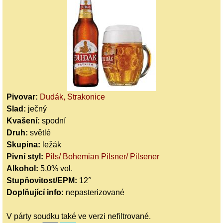
Pivovar:
Dudák, Strakonice
Slad:
ječný
Kvašení:
spodní
Druh:
světlé
Skupina:
ležák
Pivní styl:
Pils/ Bohemian Pilsner/ Pilsener
Alkohol:
5,0% vol.
Stupňovitost/EPM:
12°
Doplňující info:
nepasterizované
V párty soudku také ve verzi nefiltrované.