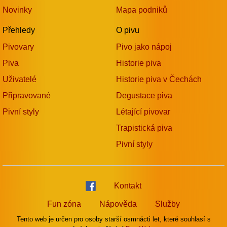
Novinky
Mapa podniků
Přehledy
O pivu
Pivovary
Pivo jako nápoj
Piva
Historie piva
Uživatelé
Historie piva v Čechách
Připravované
Degustace piva
Pivní styly
Létající pivovar
Trapistická piva
Pivní styly
Kontakt
Fun zóna
Nápověda
Služby
Tento web je určen pro osoby starší osmnácti let, které souhlasí s