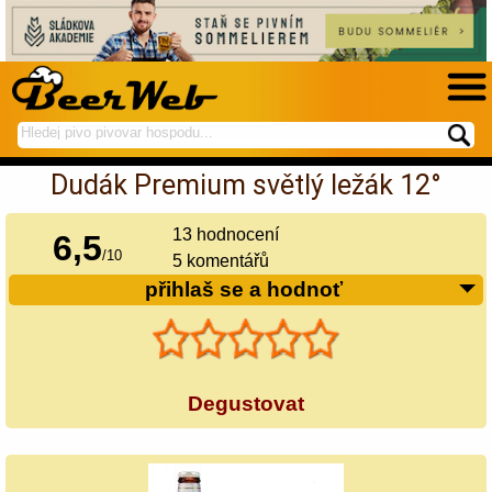
hledej
spustí
na
hledání
Dudák Premium světlý ležák 12°
BeerWeb
13
hodnocení
6,5
/
10
5 komentářů
přihlaš se a hodnoť
Degustovat