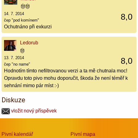
14. 7. 2014
8,0
čep "pod komínem"
Ochutnáno při exkurzi
Ledorub
13. 7. 2014
8,0
čep "no name"
Hodnotím tímto nefiltrovanou verzi a ta mě chutnala moc!
Opravdu toto pivo mohu doporučit, škoda že není téměř k
sehnání mimo pár míst :-)
Diskuze
vložit nový příspěvek
Pivní kalendář
Pivní mapa