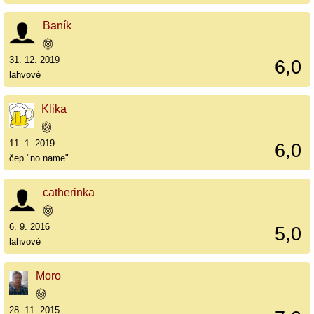
Baník
31. 12. 2019
6,0
lahvové
Klika
11. 1. 2019
6,0
čep "no name"
catherinka
6. 9. 2016
5,0
lahvové
Moro
28. 11. 2015