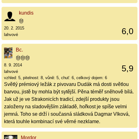
kundis
20. 2. 2015
6,0
lahvové
Bc.
8. 9. 2014
5,9
lahvové
vzhled: 5, pitelnost: 8, vůně: 5, chuť: 6, celkový dojem: 6
Světlý prémiový ležák z pivovaru Dudák má dosti světlou
barvou, jistě by mohla být sytější. Pěna téměř sněhově bílá.
Jak už je ve Strakonicích tradicí, zdejší produkty jsou
založeny na sladovějším základě, hořkost je spíše velmi
jemná. Toho se drží i současná sládková Dagmar Vlková,
která touhle kombinací své věrné nezklame.
Mordor