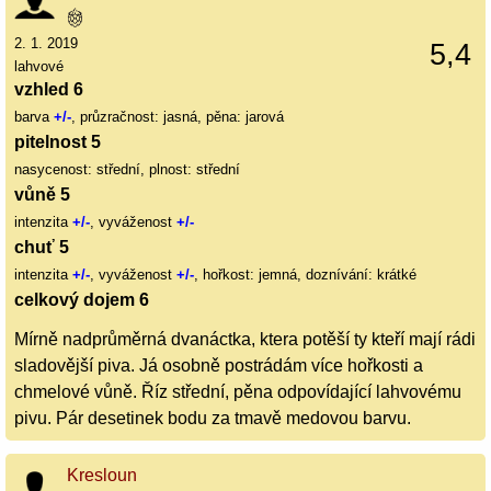
2. 1. 2019
5,4
lahvové
vzhled 6
barva
+/-
, průzračnost: jasná, pěna: jarová
pitelnost 5
nasycenost: střední, plnost: střední
vůně 5
intenzita
+/-
, vyváženost
+/-
chuť 5
intenzita
+/-
, vyváženost
+/-
, hořkost: jemná, doznívání: krátké
celkový dojem 6
Mírně nadprůměrná dvanáctka, ktera potěší ty kteří mají rádi
sladovější piva. Já osobně postrádám více hořkosti a
chmelové vůně. Říz střední, pěna odpovídající lahvovému
pivu. Pár desetinek bodu za tmavě medovou barvu.
Kresloun