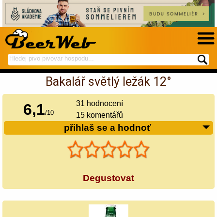
hledej
spustí
na
hledání
Bakalář světlý ležák 12°
BeerWeb
31
hodnocení
6,1
/
10
15 komentářů
přihlaš se a hodnoť
Degustovat