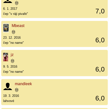
6. 1. 2017
7,0
čep "v ráji pivaře"
Mbeast
23. 12. 2016
6,0
čep "no name"
jz
9. 5. 2016
6,0
čep "no name"
mandleek
19. 3. 2016
6,0
lahvové