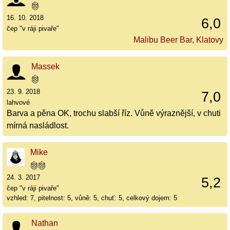
16. 10. 2018
6,0
čep "v ráji pivaře"
Malibu Beer Bar, Klatovy
Massek
23. 9. 2018
7,0
lahvové
Barva a pěna OK, trochu slabší říz. Vůně výraznější, v chuti
mírná nasládlost.
Mike
24. 3. 2017
5,2
čep "v ráji pivaře"
vzhled: 7, pitelnost: 5, vůně: 5, chuť: 5, celkový dojem: 5
Nathan