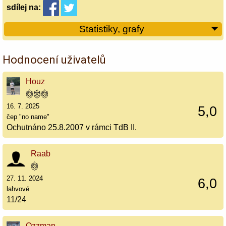
sdílej
na:
Statistiky, grafy
Hodnocení uživatelů
Houz
16. 7. 2025
5,0
čep "no name"
Ochutnáno 25.8.2007 v rámci TdB II.
Raab
27. 11. 2024
6,0
lahvové
11/24
Ozzman