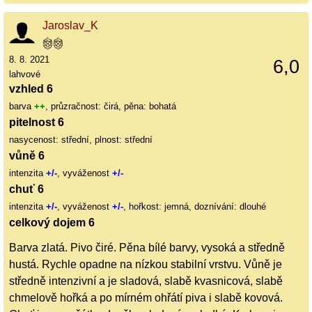
Jaroslav_K
8. 8. 2021
6,0
lahvové
vzhled 6
barva
++
, průzračnost: čirá, pěna: bohatá
pitelnost 6
nasycenost: střední, plnost: střední
vůně 6
intenzita
+/-
, vyváženost
+/-
chuť 6
intenzita
+/-
, vyváženost
+/-
, hořkost: jemná, doznívání: dlouhé
celkový dojem 6
Barva zlatá. Pivo čiré. Pěna bílé barvy, vysoká a středně
hustá. Rychle opadne na nízkou stabilní vrstvu. Vůně je
středně intenzivní a je sladová, slabě kvasnicová, slabě
chmelově hořká a po mírném ohřátí piva i slabě kovová.