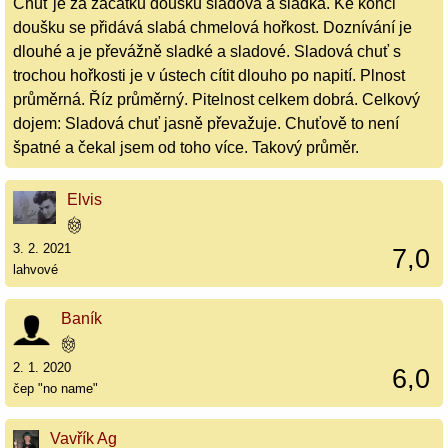
Chuť je za začátku doušku sladová a sladká. Ke konci
doušku se přidává slabá chmelová hořkost. Doznívání je
dlouhé a je převážně sladké a sladové. Sladová chuť s
trochou hořkosti je v ústech cítit dlouho po napití. Plnost
průměrná. Říz průměrný. Pitelnost celkem dobrá. Celkový
dojem: Sladová chuť jasně převažuje. Chuťově to není
špatné a čekal jsem od toho více. Takový průměr.
Elvis
3. 2. 2021
7,0
lahvové
Baník
2. 1. 2020
6,0
čep "no name"
Vavřík Ag