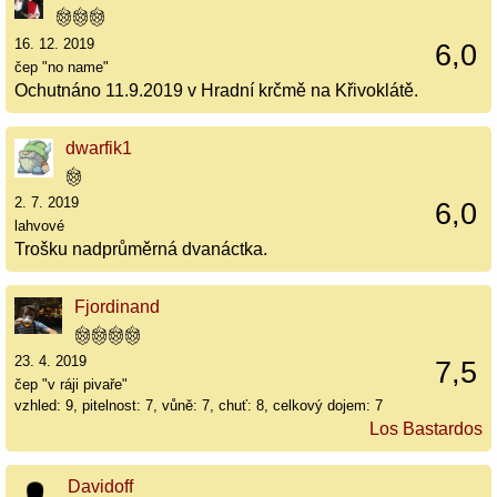
16. 12. 2019
6,0
čep "no name"
Ochutnáno 11.9.2019 v Hradní krčmě na Křivoklátě.
dwarfik1
2. 7. 2019
6,0
lahvové
Trošku nadprůměrná dvanáctka.
Fjordinand
23. 4. 2019
7,5
čep "v ráji pivaře"
vzhled: 9, pitelnost: 7, vůně: 7, chuť: 8, celkový dojem: 7
Los Bastardos
Davidoff