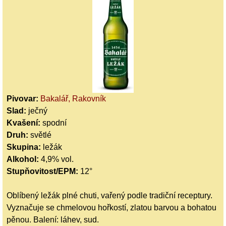
Pivovar:
Bakalář, Rakovník
Slad:
ječný
Kvašení:
spodní
Druh:
světlé
Skupina:
ležák
Alkohol:
4,9% vol.
Stupňovitost/EPM:
12°
Oblíbený ležák plné chuti, vařený podle tradiční receptury.
Vyznačuje se chmelovou hořkostí, zlatou barvou a bohatou
pěnou. Balení: láhev, sud.