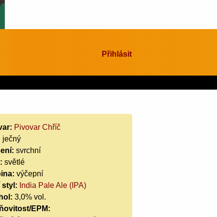
Přihlásit
var:
Pivovar Chříč
:
ječný
ení:
svrchní
:
světlé
ina:
výčepní
 styl:
India Pale Ale (IPA)
hol:
3,0% vol.
ňovitost/EPM: