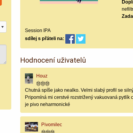
Doplň
nefil
Zada
Session IPA
sdílej
s přáteli
na:
Hodnocení uživatelů
Houz
Chutná spíše jako nealko. Velmi slabý profil se si
Pripomíná mi cerstvé rozstrižený vakuovaná pytlík c
je pivo neharmonické
Pivomilec