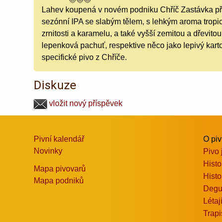
Lahev koupená v novém podniku Chříč Zastávka pří
sezónní IPA se slabým tělem, s lehkým aroma tropic
zrnitosti a karamelu, a také vyšší zemitou a dřevito
lepenková pachuť, respektive něco jako lepivý ka
specifické pivo z Chříče.
Diskuze
vložit nový příspěvek
Pivní kalendář
O pi
Novinky
Pivo 
Histo
Mapa pivovarů
Histo
Mapa podniků
Degu
Létaj
Trapi