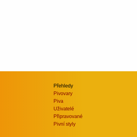
Přehledy
Pivovary
Piva
Uživatelé
Připravované
Pivní styly