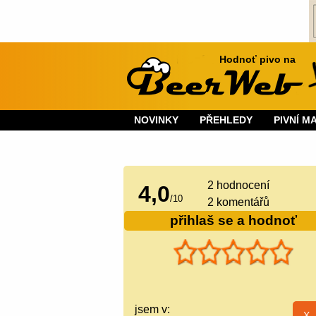
Hodnoť pivo na
NOVINKY
PŘEHLEDY
PIVNÍ M
2
hodnocení
4,0
/
10
2 komentářů
přihlaš se a hodnoť
jsem v: