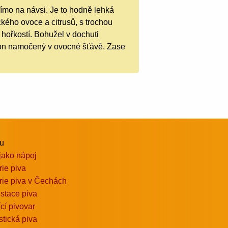
mo na návsi. Je to hodně lehká
kého ovoce a citrusů, s trochou
u hořkostí. Bohužel v dochuti
rton namočený v ovocné šťávě. Zase
vu
jako nápoj
rie piva
rie piva v Čechách
stace piva
ící pivovar
stická piva