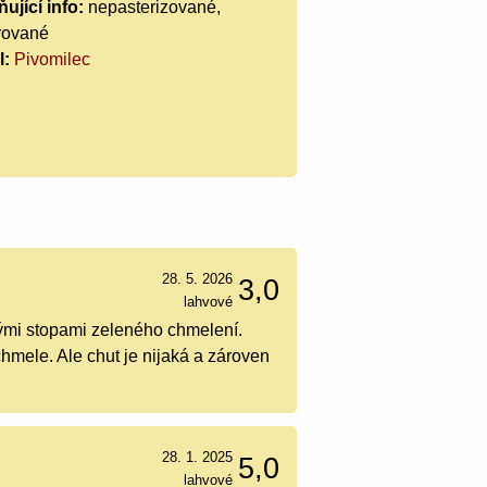
ující info:
nepasterizované,
trované
l:
Pivomilec
28. 5. 2026
3,0
lahvové
lnými stopami zeleného chmelení.
hmele. Ale chut je nijaká a zároven
28. 1. 2025
5,0
lahvové