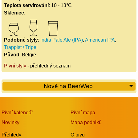
Teplota servírování
: 10 - 13°C
Sklenice
:
Podobné styly
:
India Pale Ale (IPA)
,
American IPA
,
Trappist / Tripel
Původ
: Belgie
Pivní styly
- přehledný seznam
Nově na BeerWeb
Pivní kalendář
Pivní mapa
Novinky
Mapa podniků
Přehledy
O pivu