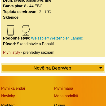
Druh
: světlé, polotmavé, jiné
Barva piva
: 8 - 44 EBC
Teplota servírování
: 2 - 7°C
Sklenice
:
Podobné styly
:
Weissbier/ Weizenbier
,
Lambic
Původ
: Skandinávie a Pobaltí
Pivní styly
- přehledný seznam
Nově na BeerWeb
Pivní kalendář
Pivní mapa
Novinky
Mapa podniků
Přehledy
O pivu