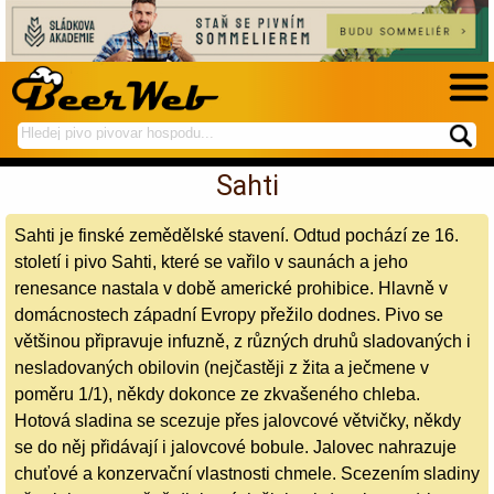
hledej
spustí
na
hledání
Sahti
BeerWeb
Sahti je finské zemědělské stavení. Odtud pochází ze 16.
století i pivo Sahti, které se vařilo v saunách a jeho
renesance nastala v době americké prohibice. Hlavně v
domácnostech západní Evropy přežilo dodnes. Pivo se
většinou připravuje infuzně, z různých druhů sladovaných i
nesladovaných obilovin (nejčastěji z žita a ječmene v
poměru 1/1), někdy dokonce ze zkvašeného chleba.
Hotová sladina se scezuje přes jalovcové větvičky, někdy
se do něj přidávají i jalovcové bobule. Jalovec nahrazuje
chuťové a konzervační vlastnosti chmele. Scezením sladiny