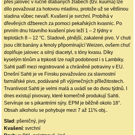
přes jalovec v ručně dlabaných žlabech (tzv. kuurna) lze
dílo považovat za hotovou mladinu, protože už se většinou
sladina vůbec nevaří. Kvašení je svrchní. Probíhá v
dřevěných džberech za pomoci pekařských kvasnic. Po
prvním dnu hlavního kvašení pivo leží 1 – 2 týdny v
teplotách 8 – 12 °C. Sladové, plnější, zakalené pivo. V chuti
jsou cítit banány a fenoly připomínající Weizen, ovšem chuť
doplňuje jalovec a silný diacetyl, s tóny kvasu. Díky
kyselým tónům a trpkosti lze najít podobnost i s Lambiky.
Sahti patří mezi registrované a chráněné potraviny v EU.
Dnešní Sahti je ve Finsku považováno za slavnostní
farmářské pivo, podávané při výjimečných příležitostech.
Trvanlivost Sahti je velmi malá a uvádí se do dvou týdnů. I
dnes existují pivovary, které komerčně produkují Sahti.
Servíruje se s pikantními sýry. EPM je běžně okolo 18°.
Obsah alkoholu se pohybuje mezi 7 až 11% obj..
Slad
: pšeničný, jiný
Kvašení
: svrchní