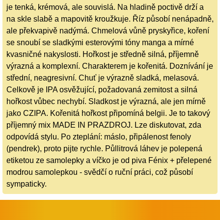
je tenká, krémová, ale souvislá. Na hladině poctivě drží a
na skle slabě a mapovitě kroužkuje. Říz působí nenápadně,
ale překvapivě nadýmá. Chmelová vůně pryskyřice, koření
se snoubí se sladkými esterovými tóny manga a mírné
kvasničné nakyslosti. Hořkost je středně silná, příjemně
výrazná a komplexní. Charakterem je kořenitá. Doznívání je
střední, neagresivní. Chuť je výrazně sladká, melasová.
Celkově je IPA osvěžující, požadovaná zemitost a silná
hořkost vůbec nechybí. Sladkost je výrazná, ale jen mírně
jako CZIPA. Kořenitá hořkost připomíná belgii. Je to takový
příjemný mix MADE IN PRAZDROJ. Lze diskutovat, zda
odpovídá stylu. Po zteplání: máslo, připálenost fenoly
(pendrek), proto pijte rychle. Půllitrová láhev je polepená
etiketou ze samolepky a víčko je od piva Fénix + přelepené
modrou samolepkou - svědčí o ruční práci, což působí
sympaticky.