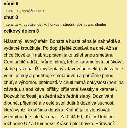
vůně 6
intenzita
-
, vyváženost
+
chuť 8
intenzita
+
, vyváženost
+
, hořkost: střední, doznívání: dlouhé
celkový dojem 8
Náramný lávový efekt! Bohatá a hustá pěna je nahnědlá a
vydatně kroužkuje. Po dopití ještě zůstává na dně. Až se
chce člověku jí nabrat prstem jako ušlehanou smetanu.
Cent určitě udrží... Vůně mírná, lehce karamelová, oříšková,
slabě pražená. Říz vyšeptaný z lávového efektu, ale zato je
velmi jemný a podtrhuje smetanovou a poměrně plnou
chuť, s výbornou pitelností. V chuti mírná nakyslost (není na
závadu), slabá káva, oříšky, příjemné švestky a karamel.
Dozvuk hořkosti je střední až středně slabý. Doznívání
dlouhé, příjemné a v celé ústní dutině doznívá suchost,
která vybízí k dalšímu doušku. Klidně jako zlepšovák
všedního dne, ale ta cena... Za 0,44 60,- Kč. V Dublinu
rozhodně U2 a Guinness! Krásná plechovka. Párování: