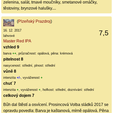
zelenina, salát, tmavé moučníky, smetanové omáčky,
těstoviny, brynzové halušky....
(
Plzeňský Prazdroj
)
16. 12. 2017
7,5
lahvové
Master Red IPA
vzhled 9
barva
++
, průzračnost: opálová, pěna: krémová
pitelnost 8
nasycenost: střední, plnost: střední
vůně 8
intenzita
+/-
, vyváženost
+
chuť 7
intenzita
+
, vyváženost
+
, hořkost: střední, doznívání: střední
celkový dojem 7
Bůh dal štěstí a osvícení. Prosincová Volba sládků 2017 se
opravdu povedla: Barva je kaštanová, mírně opálová. Pěna