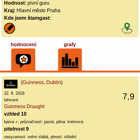
Hodnost:
pivní guru
Kraj:
Hlavní město Praha
Kde jsem štamgast:
hodnocení
grafy
(
Guinness, Dublin
)
22. 8. 2018
7,9
lahvové
Guinness Draught
vzhled 10
barva
+
, průzračnost: jasná, pěna: krémová
pitelnost 9
nasycenost: velmi slabá, plnost: střední