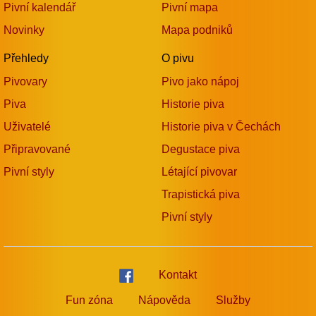
Pivní kalendář
Pivní mapa
Novinky
Mapa podniků
Přehledy
O pivu
Pivovary
Pivo jako nápoj
Piva
Historie piva
Uživatelé
Historie piva v Čechách
Připravované
Degustace piva
Pivní styly
Létající pivovar
Trapistická piva
Pivní styly
Kontakt
Fun zóna
Nápověda
Služby