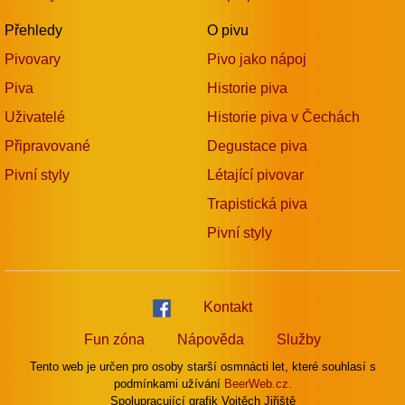
Přehledy
O pivu
Pivovary
Pivo jako nápoj
Piva
Historie piva
Uživatelé
Historie piva v Čechách
Připravované
Degustace piva
Pivní styly
Létající pivovar
Trapistická piva
Pivní styly
Kontakt
Fun zóna
Nápověda
Služby
Tento web je určen pro osoby starší osmnácti let, které souhlasí s
podmínkami užívání
BeerWeb.cz.
Spolupracující grafik Vojtěch Jiřiště