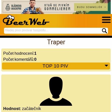
hledej
spustí
na
hledání
Traper
BeerWeb
Počet hodnocení:
1
Počet komentářů:
0
TOP 10 PIV
Hodnost:
začátečník