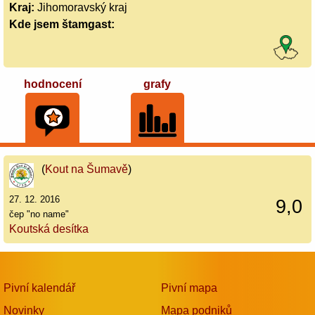
Kraj:
Jihomoravský kraj
Kde jsem štamgast:
hodnocení
grafy
(
Kout na Šumavě
)
27. 12. 2016
9,0
čep "no name"
Koutská desítka
Pivní kalendář
Pivní mapa
Novinky
Mapa podniků