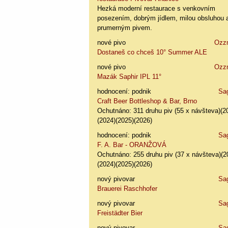
Hezká moderní restaurace s venkovním
posezením, dobrým jídlem, milou obsluhou 
prumerným pivem.
nové pivo
Ozz
Dostaneš co chceš 10° Summer ALE
nové pivo
Ozz
Mazák Saphir IPL 11°
hodnocení: podnik
Sa
Craft Beer Bottleshop & Bar, Brno
Ochutnáno: 311 druhu piv (55 x návšteva)(2
(2024)(2025)(2026)
hodnocení: podnik
Sa
F. A. Bar - ORANŽOVÁ
Ochutnáno: 255 druhu piv (37 x návšteva)(2
(2024)(2025)(2026)
nový pivovar
Sa
Brauerei Raschhofer
nový pivovar
Sa
Freistädter Bier
nový pivovar
Sa