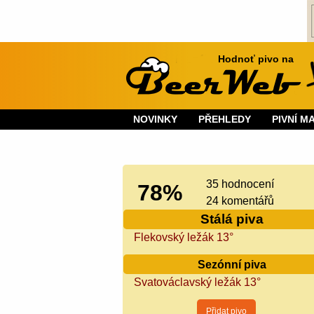
Hodnoť pivo na
NOVINKY
PŘEHLEDY
PIVNÍ M
35 hodnocení
78%
24 komentářů
Stálá piva
Flekovský ležák 13°
Sezónní piva
Svatováclavský ležák 13°