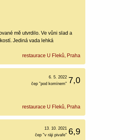
ované mě utvrdilo. Ve vůni slad a
kostí. Jediná vada lehká
restaurace U Fleků, Praha
6. 5. 2022
7,0
čep "pod komínem"
restaurace U Fleků, Praha
13. 10. 2021
6,9
čep "v ráji pivaře"