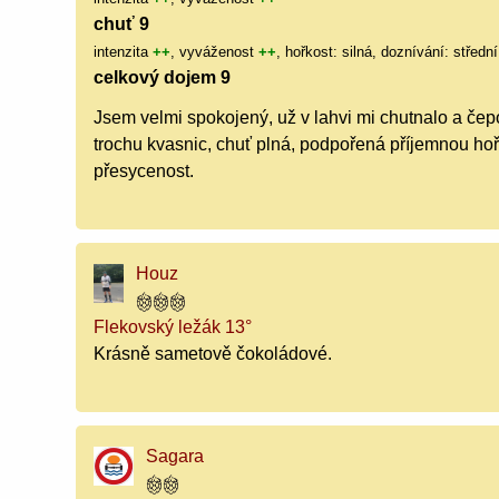
chuť 9
intenzita
++
, vyváženost
++
, hořkost: silná, doznívání: střední
celkový dojem 9
Jsem velmi spokojený, už v lahvi mi chutnalo a čep
trochu kvasnic, chuť plná, podpořená příjemnou hoř
přesycenost.
Houz
Flekovský ležák 13°
Krásně sametově čokoládové.
Sagara