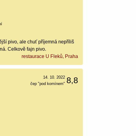
ní
ší pivo, ale chuť příjemná nepříliš
ná. Celkově fajn pivo.
restaurace U Fleků, Praha
14. 10. 2022
8,8
čep "pod komínem"