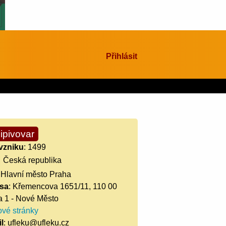
Přihlásit
ipivovar
vzniku
: 1499
Česká republika
: Hlavní město Praha
sa
: Křemencova 1651/11, 110 00
a 1 - Nové Město
vé stránky
l
: ufleku@ufleku.cz