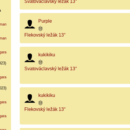
Svatováclavský ležák 13°
a
Purple
man
Flekovský ležák 13°
man
gara
kukikiku
023)
Svatováclavský ležák 13°
gara
023)
kukikiku
gara
Flekovský ležák 13°
gara
gara