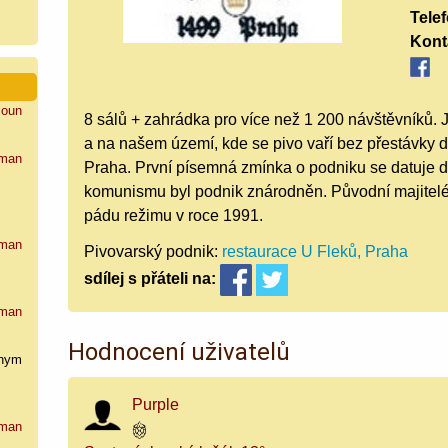
Tele
Kont
loun
8 sálů + zahrádka pro více než 1 200 návštěvníků. 
a na našem území, kde se pivo vaří bez přestávky dé
man
Praha. První písemná zmínka o podniku se datuje 
komunismu byl podnik znárodněn. Původní majitelé (r
pádu režimu v roce 1991.
man
Pivovarský podnik:
restaurace U Fleků, Praha
sdílej
s přáteli
na:
man
Hodnocení uživatelů
nym
Purple
man