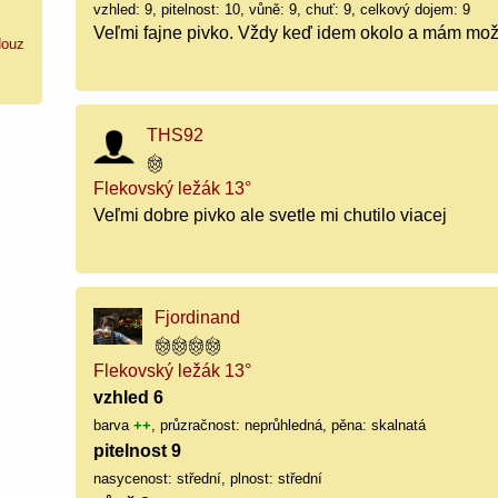
vzhled: 9, pitelnost: 10, vůně: 9, chuť: 9, celkový dojem: 9
Veľmi fajne pivko. Vždy keď idem okolo a mám mo
ouz
THS92
Flekovský ležák 13°
Veľmi dobre pivko ale svetle mi chutilo viacej
Fjordinand
Flekovský ležák 13°
vzhled 6
barva
++
, průzračnost: neprůhledná, pěna: skalnatá
pitelnost 9
nasycenost: střední, plnost: střední