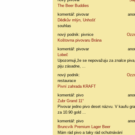
The Beer Buddies
komentář: pivovar
ano
Dědkův mlýn, Unhošť
souhlas
nový podnik: pivnice
Ozz
Koštovna pivovaru Brána
komentář: pivovar
ano
Lobeč
Upozornuji,že se nepovažuju za znalce piva
piju zásadne, ...
nový podnik:
Ozz
restaurace
Pivní zahrada KRAFT
komentář: pivo
ano
Zubr Grand 11°
Pivovar jedno pivo deset názvu. V kaufu gr
za 10.90 gold ...
komentář: pivo
ano
Bruncvík Premium Lager Beer
Mám rád pivo a taky rád ochutnávání