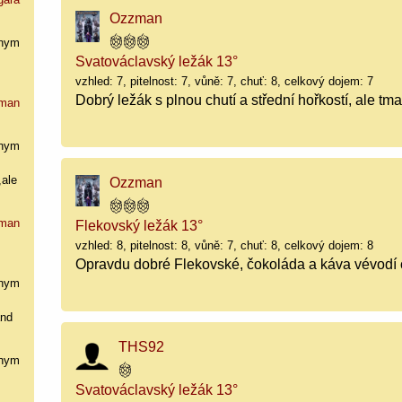
Ozzman
nym
Svatováclavský ležák 13°
vzhled: 7, pitelnost: 7, vůně: 7, chuť: 8, celkový dojem: 7
Dobrý ležák s plnou chutí a střední hořkostí, ale tma
man
nym
,ale
Ozzman
man
Flekovský ležák 13°
vzhled: 8, pitelnost: 8, vůně: 7, chuť: 8, celkový dojem: 8
Opravdu dobré Flekovské, čokoláda a káva vévodí c
nym
and
THS92
nym
Svatováclavský ležák 13°