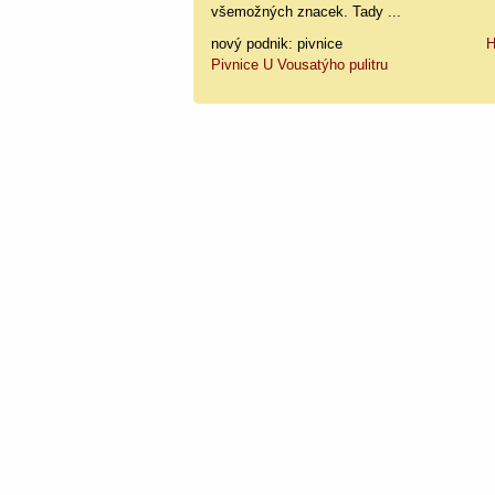
všemožných znacek. Tady ...
nový podnik: pivnice
H
Pivnice U Vousatýho pulitru