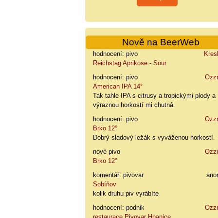
Nově na BeerWeb
hodnocení: pivo
Kres
Reichstag Aprikose - Sour
hodnocení: pivo
Ozz
American IPA 14°
Tak tahle IPA s citrusy a tropickými plody a
výraznou horkostí mi chutná.
hodnocení: pivo
Ozz
Brko 12°
Dobrý sladový ležák s vyváženou horkostí.
nové pivo
Ozz
Brko 12°
komentář: pivovar
ano
Sobíňov
kolik druhu piv vyrábíte
hodnocení: podnik
Ozz
restaurace Pivovar Hnanice