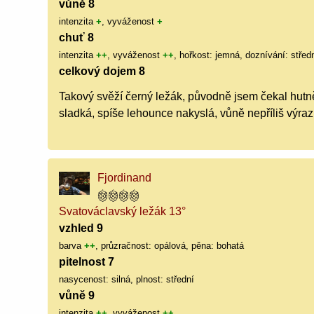
vůně 8
intenzita
+
, vyváženost
+
chuť 8
intenzita
++
, vyváženost
++
, hořkost: jemná, doznívání: střed
celkový dojem 8
Takový svěží černý ležák, původně jsem čekal hutněj
sladká, spíše lehounce nakyslá, vůně nepříliš výraz
Fjordinand
Svatováclavský ležák 13°
vzhled 9
barva
++
, průzračnost: opálová, pěna: bohatá
pitelnost 7
nasycenost: silná, plnost: střední
vůně 9
intenzita
++
, vyváženost
++