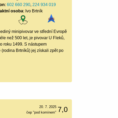
fon
:
602 660 290
,
224 934 019
aktní osoba
: Ivo Brtník
Jediný minipivovar ve střední Evropě
le než 500 let, je pivovar U Fleků,
do roku 1499. S nástupem
odina Brtníků) jej získali zpět po
20. 7. 2025
7,0
čep "pod komínem"