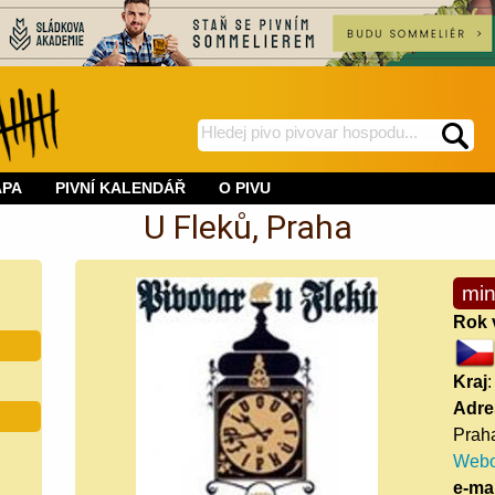
hledej
spustí
na
hledání
APA
PIVNÍ KALENDÁŘ
O PIVU
BeerWeb
U Fleků, Praha
min
Rok 
Kraj
Adre
Prah
Webo
e-mai