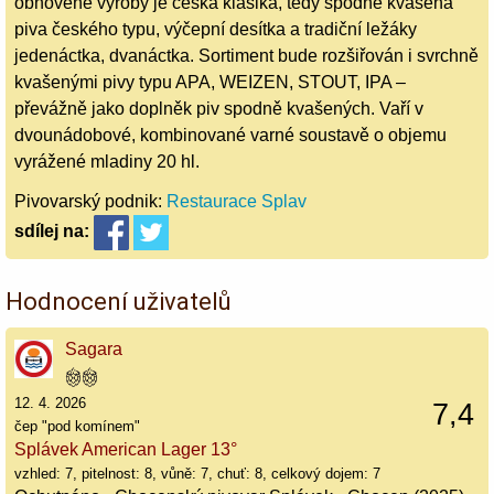
obnovené výroby je česká klasika, tedy spodně kvašená
piva českého typu, výčepní desítka a tradiční ležáky
jedenáctka, dvanáctka. Sortiment bude rozšiřován i svrchně
kvašenými pivy typu APA, WEIZEN, STOUT, IPA –
převážně jako doplněk piv spodně kvašených. Vaří v
dvounádobové, kombinované varné soustavě o objemu
vyrážené mladiny 20 hl.
Pivovarský podnik:
Restaurace Splav
sdílej
na:
Hodnocení uživatelů
Sagara
12. 4. 2026
7,4
čep "pod komínem"
Splávek American Lager 13°
vzhled: 7, pitelnost: 8, vůně: 7, chuť: 8, celkový dojem: 7