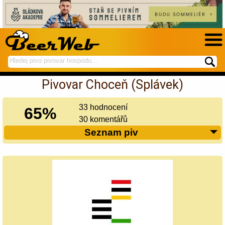
hledej
spustí
na
hledání
Pivovar Choceň (Splávek)
BeerWeb
33 hodnocení
65%
30 komentářů
Seznam piv