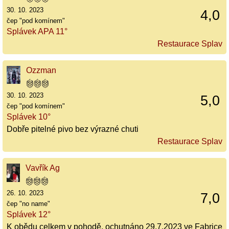
30. 10. 2023
4,0
čep "pod komínem"
Splávek APA 11°
Restaurace Splav
Ozzman
30. 10. 2023
5,0
čep "pod komínem"
Splávek 10°
Dobře pitelné pivo bez výrazné chuti
Restaurace Splav
Vavřík Ag
26. 10. 2023
7,0
čep "no name"
Splávek 12°
K obědu celkem v pohodě, ochutnáno 29.7.2023 ve Fabrice