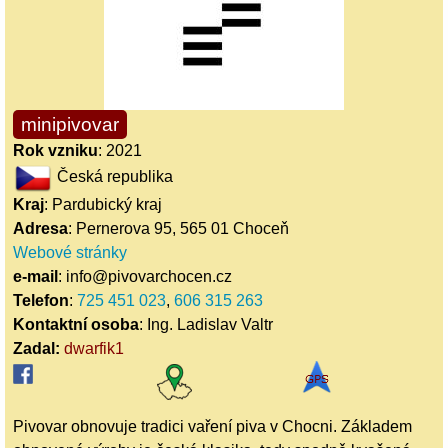
minipivovar
Rok vzniku
: 2021
Česká republika
Kraj
: Pardubický kraj
Adresa
: Pernerova 95, 565 01 Choceň
Webové stránky
e-mail
: info@pivovarchocen.cz
Telefon
:
725 451 023
,
606 315 263
Kontaktní osoba
: Ing. Ladislav Valtr
Zadal:
dwarfik1
Pivovar obnovuje tradici vaření piva v Chocni. Základem