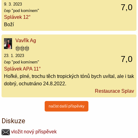
9. 3. 2023
7,0
čep "pod komínem"
Splávek 12°
Boží
Vavřík Ag
23. 1. 2023
7,0
čep "pod komínem"
Splávek APA 11°
Hořké, plné, trochu těch tropických tónů bych uvítal, ale i tak
dobrý, ochutnáno 24.8.2022.
Restaurace Splav
načíst další příspěvky
Diskuze
vložit nový příspěvek