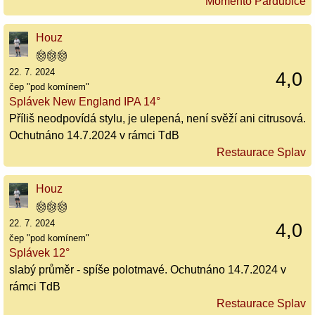
Momento Pardubice
Houz
22. 7. 2024
4,0
čep "pod komínem"
Splávek New England IPA 14°
Příliš neodpovídá stylu, je ulepená, není svěží ani citrusová.
Ochutnáno 14.7.2024 v rámci TdB
Restaurace Splav
Houz
22. 7. 2024
4,0
čep "pod komínem"
Splávek 12°
slabý průměr - spíše polotmavé. Ochutnáno 14.7.2024 v
rámci TdB
Restaurace Splav