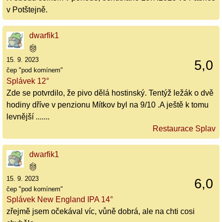
v Potštejně.
dwarfik1
15. 9. 2023
5,0
čep "pod komínem"
Splávek 12°
Zde se potvrdilo, že pivo dělá hostinský. Tentýž ležák o dvě
hodiny dříve v penzionu Mítkov byl na 9/10 .A ještě k tomu
levnější .......
Restaurace Splav
dwarfik1
15. 9. 2023
6,0
čep "pod komínem"
Splávek New England IPA 14°
zřejmě jsem očekával víc, vůně dobrá, ale na chti cosi