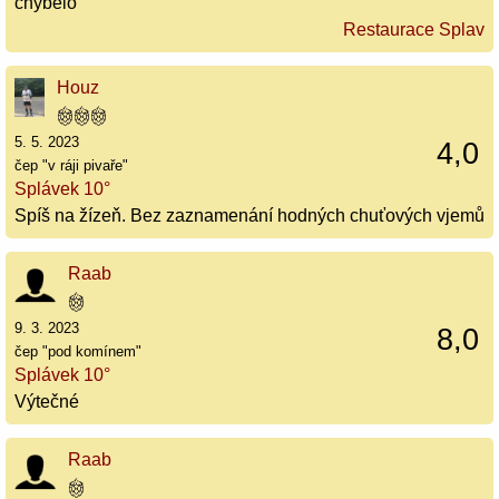
chybělo
Restaurace Splav
Houz
5. 5. 2023
4,0
čep "v ráji pivaře"
Splávek 10°
Spíš na žízeň. Bez zaznamenání hodných chuťových vjemů
Raab
9. 3. 2023
8,0
čep "pod komínem"
Splávek 10°
Výtečné
Raab