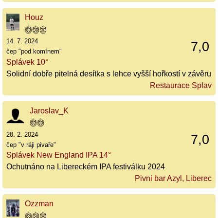
Houz
14. 7. 2024
7,0
čep "pod komínem"
Splávek 10°
Solidní dobře pitelná desítka s lehce vyšší hořkostí v závěru
Restaurace Splav
Jaroslav_K
28. 2. 2024
7,0
čep "v ráji pivaře"
Splávek New England IPA 14°
Ochutnáno na Libereckém IPA festiválku 2024
Pivni bar Azyl, Liberec
Ozzman