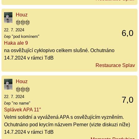
Houz
22. 7. 2024
6,0
čep "pod komínem"
Haka ale 9
na osvěžující cyklopivo celkem slušné. Ochutnáno
14.7.2024 v rámci TdB
Restaurace Splav
Houz
22. 7. 2024
7,0
čep "no name"
Splávek APA 11°
Velmi solidní a vyvážená APA s osvěžujícím vyzněním.
Ochutnáno pod krycím názvem Perner (vizte diskuzi níže)
14.7.2024 v rámci TdB