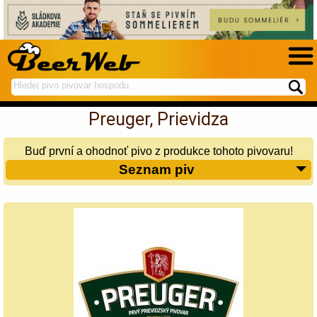
hledej
spustí
na
hledání
Preuger, Prievidza
BeerWeb
Buď první a ohodnoť pivo z produkce tohoto pivovaru!
Seznam piv