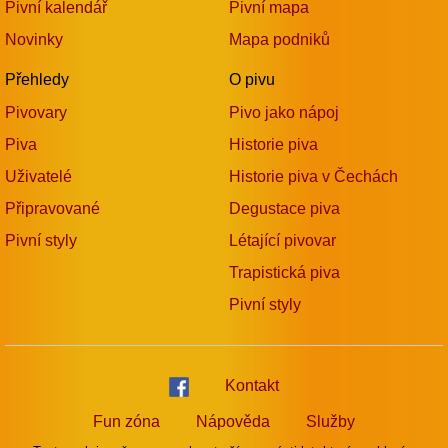
Pivní kalendář
Pivní mapa
Novinky
Mapa podniků
Přehledy
O pivu
Pivovary
Pivo jako nápoj
Piva
Historie piva
Uživatelé
Historie piva v Čechách
Připravované
Degustace piva
Pivní styly
Létající pivovar
Trapistická piva
Pivní styly
Kontakt
Fun zóna
Nápověda
Služby