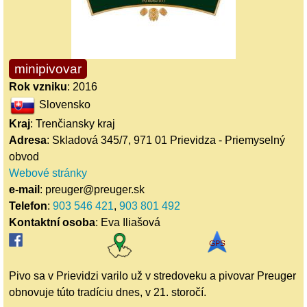
minipivovar
Rok vzniku
: 2016
Slovensko
Kraj
: Trenčiansky kraj
Adresa
: Skladová 345/7, 971 01 Prievidza - Priemyselný
obvod
Webové stránky
e-mail
: preuger@preuger.sk
Telefon
:
903 546 421
,
903 801 492
Kontaktní osoba
: Eva Iliašová
Pivo sa v Prievidzi varilo už v stredoveku a pivovar Preuger
obnovuje túto tradíciu dnes, v 21. storočí.