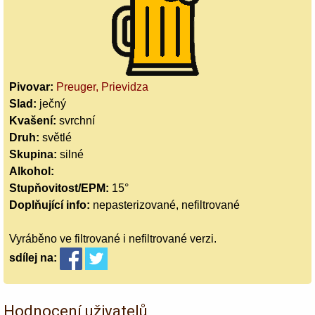
Pivovar:
Preuger, Prievidza
Slad:
ječný
Kvašení:
svrchní
Druh:
světlé
Skupina:
silné
Alkohol:
Stupňovitost/EPM:
15°
Doplňující info:
nepasterizované, nefiltrované
Vyráběno ve filtrované i nefiltrované verzi.
sdílej
na:
Hodnocení uživatelů