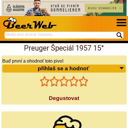
hledej
spustí
na
hledání
Preuger Špeciál 1957 15°
BeerWeb
Buď první a ohodnoť toto pivo!
přihlaš se a hodnoť
Degustovat