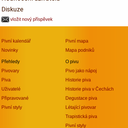
Diskuze
vložit nový příspěvek
Pivní kalendář
Pivní mapa
Novinky
Mapa podniků
Přehledy
O pivu
Pivovary
Pivo jako nápoj
Piva
Historie piva
Uživatelé
Historie piva v Čechách
Připravované
Degustace piva
Pivní styly
Létající pivovar
Trapistická piva
Pivní styly