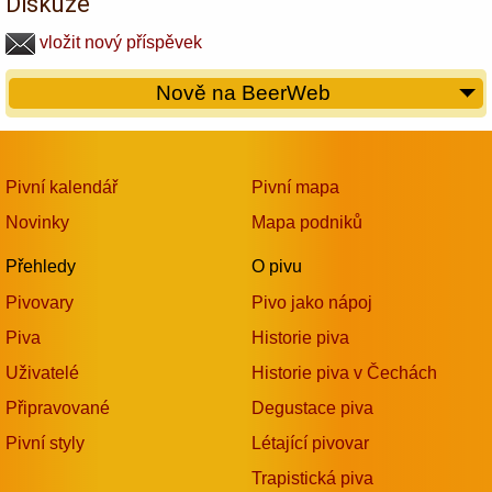
Diskuze
vložit nový příspěvek
Nově na BeerWeb
Pivní kalendář
Pivní mapa
Novinky
Mapa podniků
Přehledy
O pivu
Pivovary
Pivo jako nápoj
Piva
Historie piva
Uživatelé
Historie piva v Čechách
Připravované
Degustace piva
Pivní styly
Létající pivovar
Trapistická piva