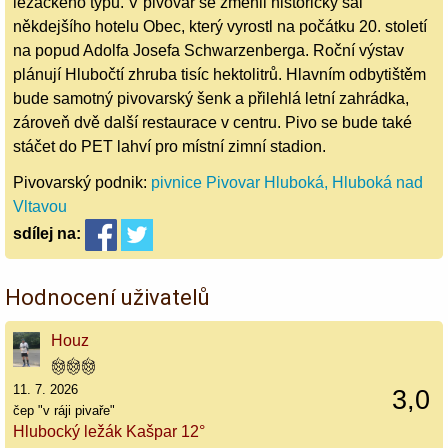
ležáckého typu. V pivovar se změnil historický sál
někdejšího hotelu Obec, který vyrostl na počátku 20. století
na popud Adolfa Josefa Schwarzenberga. Roční výstav
plánují Hlubočtí zhruba tisíc hektolitrů. Hlavním odbytištěm
bude samotný pivovarský šenk a přilehlá letní zahrádka,
zároveň dvě další restaurace v centru. Pivo se bude také
stáčet do PET lahví pro místní zimní stadion.
Pivovarský podnik:
pivnice Pivovar Hluboká, Hluboká nad
Vltavou
sdílej
na:
Hodnocení uživatelů
Houz
11. 7. 2026
3,0
čep "v ráji pivaře"
Hlubocký ležák Kašpar 12°