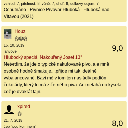
vzhled: 7, pitelnost: 8, vůně: 7, chuť: 8, celkový dojem: 7
Ochutnáno - Pivnice Pivovar Hluboká - Hluboká nad
Vltavou (2021)
Houz
16. 10. 2019
9,0
lahvové
Hlubocký speciál Nakouřený Josef 13°
Netvrdím, že jde o typické nakuřované pivo, ale mně
osobně hodně šmakuje....přijde mi tak ideálně
vybalancované. Baví mě v tom ten nasládlý podtón
čokolády, který to má z černého piva. Ani netahá do kysela,
což je dvakrát fajn.
xpired
21. 7. 2019
8,0
čep "pod komínem"