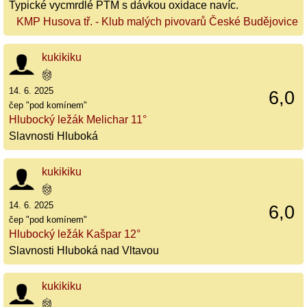
Typické vycmrdlé PTM s dávkou oxidace navíc.
KMP Husova tř. - Klub malých pivovarů České Budějovice
kukikiku
14. 6. 2025
6,0
čep "pod komínem"
Hlubocký ležák Melichar 11°
Slavnosti Hluboká
kukikiku
14. 6. 2025
6,0
čep "pod komínem"
Hlubocký ležák Kašpar 12°
Slavnosti Hluboká nad Vltavou
kukikiku