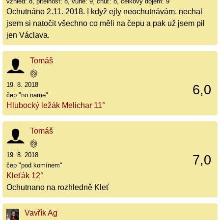
vzhled: 8, pitelnost: 8, vůně: 9, chuť: 8, celkový dojem: 9
Ochutnáno 2.11. 2018. I když ejly neochutnávám, nechal
jsem si natočit všechno co měli na čepu a pak už jsem pil
jen Václava.
Tomáš
19. 8. 2018
6,0
čep "no name"
Hlubocký ležák Melichar 11°
Tomáš
19. 8. 2018
7,0
čep "pod komínem"
Kleťák 12°
Ochutnano na rozhledně Kleť
Vavřík Ag