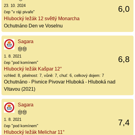
23. 10. 2024
6,0
čep "v ráji pivaře"
Hlubocký ležák 12 světlý Monarcha
Ochutnáno Den ve Voselnu
Sagara
1. 8. 2021
6,8
čep "pod komínem"
Hlubocký ležák Kašpar 12°
vzhled: 8, pitelnost: 7, vůně: 7, chuť: 6, celkový dojem: 7
Ochutnáno - Pivnice Pivovar Hluboká - Hluboká nad
Vltavou (2021)
Sagara
1. 8. 2021
7,4
čep "pod komínem"
Hlubocký ležák Melichar 11°