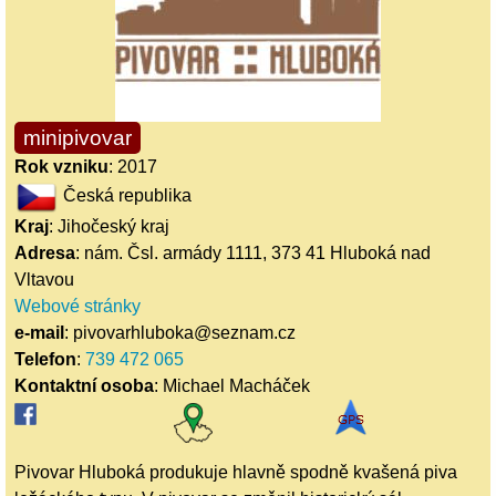
minipivovar
Rok vzniku
: 2017
Česká republika
Kraj
: Jihočeský kraj
Adresa
: nám. Čsl. armády 1111, 373 41 Hluboká nad
Vltavou
Webové stránky
e-mail
: pivovarhluboka@seznam.cz
Telefon
:
739 472 065
Kontaktní osoba
: Michael Macháček
Pivovar Hluboká produkuje hlavně spodně kvašená piva