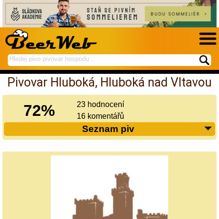
hledej
spustí
na
hledání
Pivovar Hluboká, Hluboká nad Vltavou
BeerWeb
23 hodnocení
72%
16 komentářů
Seznam piv