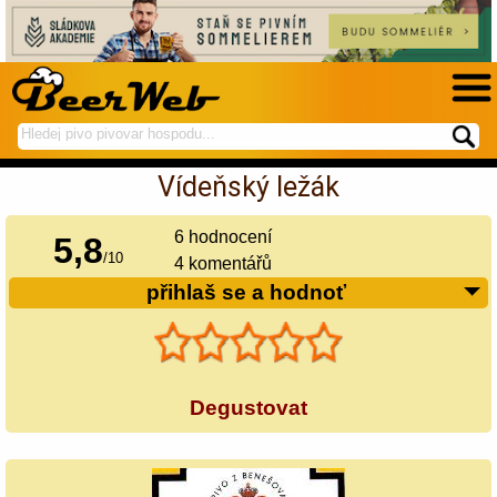
hledej
spustí
na
hledání
Vídeňský ležák
BeerWeb
6
hodnocení
5,8
/
10
4 komentářů
přihlaš se a hodnoť
Degustovat