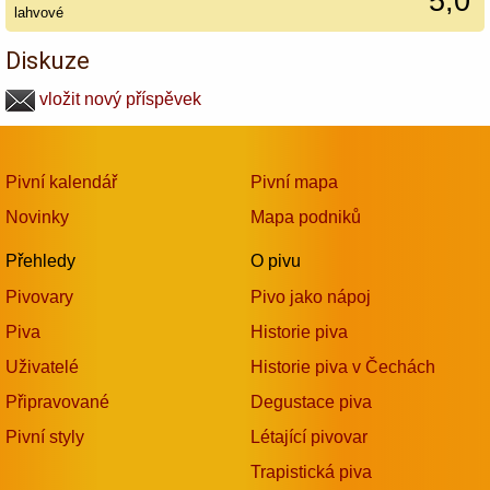
5,0
lahvové
Diskuze
vložit nový příspěvek
Pivní kalendář
Pivní mapa
Novinky
Mapa podniků
Přehledy
O pivu
Pivovary
Pivo jako nápoj
Piva
Historie piva
Uživatelé
Historie piva v Čechách
Připravované
Degustace piva
Pivní styly
Létající pivovar
Trapistická piva