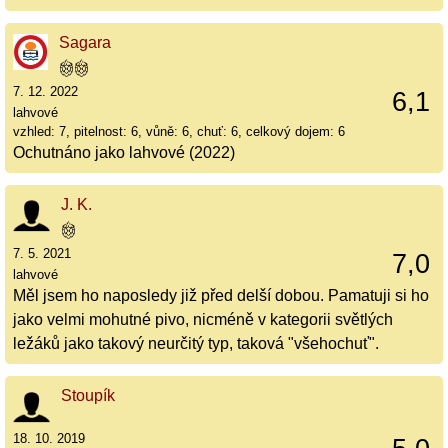
Sagara
7. 12. 2022
6,1
lahvové
vzhled: 7, pitelnost: 6, vůně: 6, chuť: 6, celkový dojem: 6
Ochutnáno jako lahvové (2022)
J. K.
7. 5. 2021
7,0
lahvové
Měl jsem ho naposledy již před delší dobou. Pamatuji si ho
jako velmi mohutné pivo, nicméně v kategorii světlých
ležáků jako takový neurčitý typ, taková "všehochuť".
Stoupík
18. 10. 2019