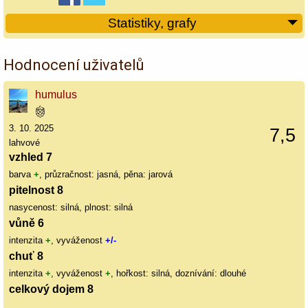
Statistiky, grafy
Hodnocení uživatelů
humulus
3. 10. 2025
7,5
lahvové
vzhled 7
barva
+
, průzračnost: jasná, pěna: jarová
pitelnost 8
nasycenost: silná, plnost: silná
vůně 6
intenzita
+
, vyváženost
+/-
chuť 8
intenzita
+
, vyváženost
+
, hořkost: silná, doznívání: dlouhé
celkový dojem 8