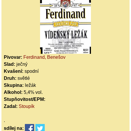
Pivovar:
Ferdinand, Benešov
Slad:
ječný
Kvašení:
spodní
Druh:
světlé
Skupina:
ležák
Alkohol:
5,4% vol.
Stupňovitost/EPM:
Zadal:
Stoupík
.
sdílej
na: