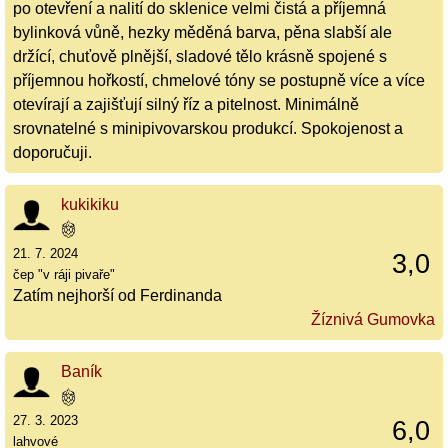
po otevření a nalití do sklenice velmi čistá a příjemná
bylinková vůně, hezky měděná barva, pěna slabší ale
držící, chuťově plnější, sladové tělo krásně spojené s
příjemnou hořkostí, chmelové tóny se postupně více a více
otevírají a zajišťují silný říz a pitelnost. Minimálně
srovnatelné s minipivovarskou produkcí. Spokojenost a
doporučuji.
kukikiku
21. 7. 2024
3,0
čep "v ráji pivaře"
Zatím nejhorší od Ferdinanda
Žíznivá Gumovka
Baník
27. 3. 2023
6,0
lahvové