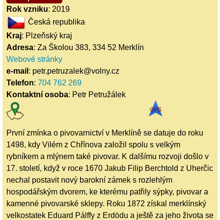
Rok vzniku
: 2019
Česká republika
Kraj
: Plzeňský kraj
Adresa
: Za Školou 383, 334 52 Merklín
Webové stránky
e-mail
: petr.petruzalek@volny.cz
Telefon
:
704 762 269
Kontaktní osoba
: Petr Petružálek
První zmínka o pivovarnictví v Merklíně se datuje do roku
1498, kdy Vilém z Chřínova založil spolu s velkým
rybníkem a mlýnem také pivovar. K dalšímu rozvoji došlo v
17. století, když v roce 1670 Jakub Filip Berchtold z Uherčic
nechal postavit nový barokní zámek s rozlehlým
hospodářským dvorem, ke kterému patřily sýpky, pivovar a
kamenné pivovarské sklepy. Roku 1872 získal merklínský
velkostatek Eduard Pálffy z Erdödu a ještě za jeho života se