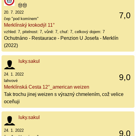
20. 7. 2022
7,0
čep "pod komínem"
Merklínský krokodýl 11°
vzhled: 7, pitelnost: 7, vůně: 7, chuť: 7, celkový dojem: 7
Ochutnáno - Restaurace - Penzion U Josefa - Merklín
(2022)
luky.sakul
24. 1. 2022
9,0
lahvové
Merklínská Cesta 12°_american weizen
Tak trochu jinej weizen s výrazný chmelením, což velice
oceňuji
luky.sakul
24. 1. 2022
9,0