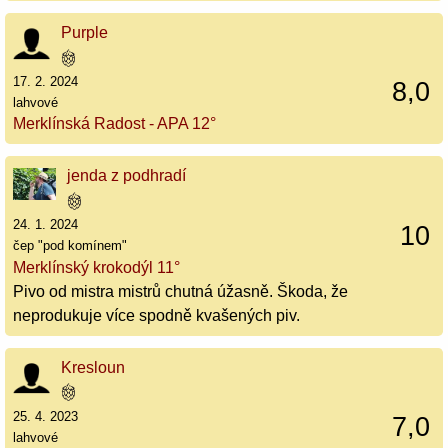
Purple
17. 2. 2024
8,0
lahvové
Merklínská Radost - APA 12°
jenda z podhradí
24. 1. 2024
10
čep "pod komínem"
Merklínský krokodýl 11°
Pivo od mistra mistrů chutná úžasně. Škoda, že
neprodukuje více spodně kvašených piv.
Kresloun
25. 4. 2023
7,0
lahvové