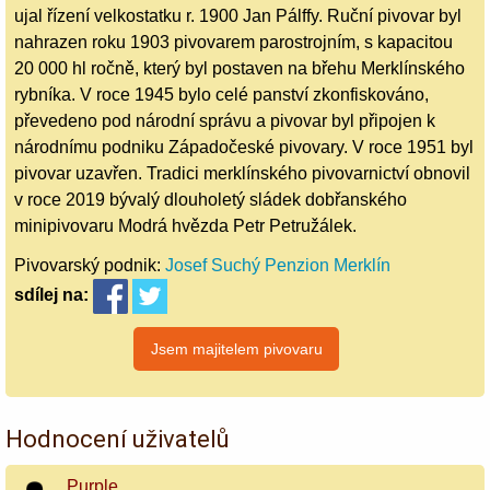
ujal řízení velkostatku r. 1900 Jan Pálffy. Ruční pivovar byl
nahrazen roku 1903 pivovarem parostrojním, s kapacitou
20 000 hl ročně, který byl postaven na břehu Merklínského
rybníka. V roce 1945 bylo celé panství zkonfiskováno,
převedeno pod národní správu a pivovar byl připojen k
národnímu podniku Západočeské pivovary. V roce 1951 byl
pivovar uzavřen. Tradici merklínského pivovarnictví obnovil
v roce 2019 bývalý dlouholetý sládek dobřanského
minipivovaru Modrá hvězda Petr Petružálek.
Pivovarský podnik:
Josef Suchý Penzion Merklín
sdílej
na:
Hodnocení uživatelů
Purple