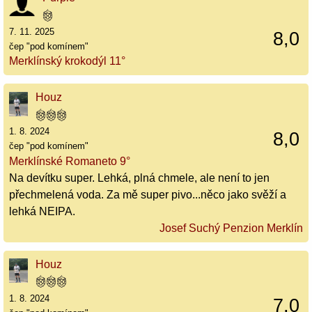
7. 11. 2025
8,0
čep "pod komínem"
Merklínský krokodýl 11°
Houz
1. 8. 2024
8,0
čep "pod komínem"
Merklínské Romaneto 9°
Na devítku super. Lehká, plná chmele, ale není to jen
přechmelená voda. Za mě super pivo...něco jako svěží a
lehká NEIPA.
Josef Suchý Penzion Merklín
Houz
1. 8. 2024
7,0