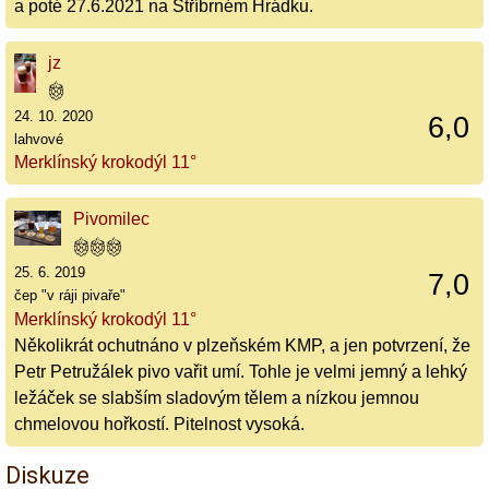
a poté 27.6.2021 na Stříbrném Hrádku.
jz
24. 10. 2020
6,0
lahvové
Merklínský krokodýl 11°
Pivomilec
25. 6. 2019
7,0
čep "v ráji pivaře"
Merklínský krokodýl 11°
Několikrát ochutnáno v plzeňském KMP, a jen potvrzení, že
Petr Petružálek pivo vařit umí. Tohle je velmi jemný a lehký
ležáček se slabším sladovým tělem a nízkou jemnou
chmelovou hořkostí. Pitelnost vysoká.
Diskuze