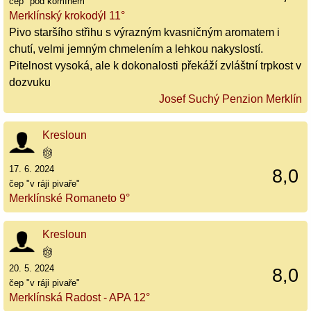
čep "pod komínem"
Merklínský krokodýl 11°
Pivo staršího střihu s výrazným kvasničným aromatem i
chutí, velmi jemným chmelením a lehkou nakyslostí.
Pitelnost vysoká, ale k dokonalosti překáží zvláštní trpkost v
dozvuku
Josef Suchý Penzion Merklín
Kresloun
17. 6. 2024
8,0
čep "v ráji pivaře"
Merklínské Romaneto 9°
Kresloun
20. 5. 2024
8,0
čep "v ráji pivaře"
Merklínská Radost - APA 12°