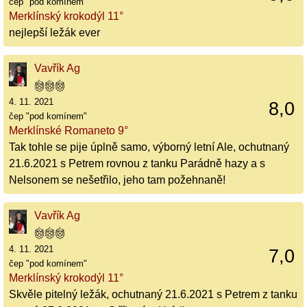
čep "pod komínem"
Merklínský krokodýl 11°
nejlepší ležák ever
Vavřík Ag
4. 11. 2021
8,0
čep "pod komínem"
Merklínské Romaneto 9°
Tak tohle se pije úplně samo, výborný letní Ale, ochutnaný
21.6.2021 s Petrem rovnou z tanku Parádně hazy a s
Nelsonem se nešetřilo, jeho tam požehnaně!
Vavřík Ag
4. 11. 2021
7,0
čep "pod komínem"
Merklínský krokodýl 11°
Skvěle pitelný ležák, ochutnaný 21.6.2021 s Petrem z tanku