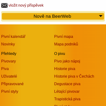
vložit nový příspěvek
Nově na BeerWeb
Pivní kalendář
Pivní mapa
Novinky
Mapa podniků
Přehledy
O pivu
Pivovary
Pivo jako nápoj
Piva
Historie piva
Uživatelé
Historie piva v Čechách
Připravované
Degustace piva
Pivní styly
Létající pivovar
Trapistická piva