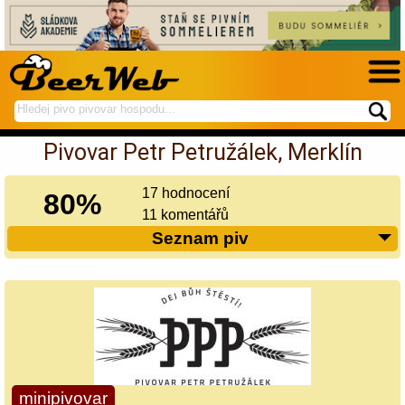
hledej
spustí
na
hledání
Pivovar Petr Petružálek, Merklín
BeerWeb
17 hodnocení
80%
11 komentářů
Seznam piv
minipivovar