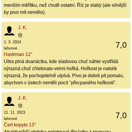
menším měřítku, než chutě ostatní. Říz je slabý (ale silnější
by pivo mít nemělo).
J. K.
1. 3. 2024
7,0
lahvové
Hastrman 12°
Ultra plná dvanáctka, kde sladovou chuť náhle vystřídá
výrazná chuť chlebnato-velmi hořká. Hořkost je natolik
výrazná, že pochopitelně ulpívá. Pivo je dobré pít pomalu,
abychom v ústech neměli pocit "přecpaného hořkostí".
J. K.
11. 11. 2023
7,0
lahvové
Čert kopyto 13°
Atraktivnější obdoba polotmavé třináctky z pivovaru