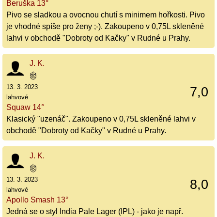
Beruška 13°
Pivo se sladkou a ovocnou chutí s minimem hořkosti. Pivo
je vhodné spíše pro ženy ;-). Zakoupeno v 0,75L skleněné
lahvi v obchodě "Dobroty od Kačky" v Rudné u Prahy.
J. K.
13. 3. 2023
7,0
lahvové
Squaw 14°
Klasický "uzenáč". Zakoupeno v 0,75L skleněné lahvi v
obchodě "Dobroty od Kačky" v Rudné u Prahy.
J. K.
13. 3. 2023
8,0
lahvové
Apollo Smash 13°
Jedná se o styl India Pale Lager (IPL) - jako je např.