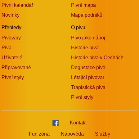
Pivní kalendář
Pivní mapa
Novinky
Mapa podniků
Přehledy
O pivu
Pivovary
Pivo jako nápoj
Piva
Historie piva
Uživatelé
Historie piva v Čechách
Připravované
Degustace piva
Pivní styly
Létající pivovar
Trapistická piva
Pivní styly
Kontakt
Fun zóna
Nápověda
Služby