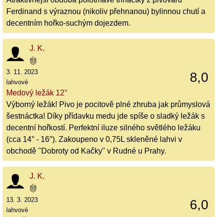
Ferdinand s výraznou (nikoliv přehnanou) bylinnou chutí a
decentním hořko-suchým dojezdem.
J. K.
3. 11. 2023
8,0
lahvové
Medový ležák 12°
Výborný ležák! Pivo je pocitově plné zhruba jak průmyslová
šestnáctka! Díky přídavku medu jde spíše o sladký ležák s
decentní hořkostí. Perfektní iluze silného světlého ležáku
(cca 14° - 16°). Zakoupeno v 0,75L skleněné lahvi v
obchodě "Dobroty od Kačky" v Rudné u Prahy.
J. K.
13. 3. 2023
6,0
lahvové