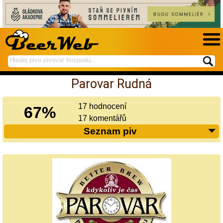
hledej
spustí
na
hledání
Parovar Rudná
BeerWeb
17 hodnocení
67%
17 komentářů
Seznam piv