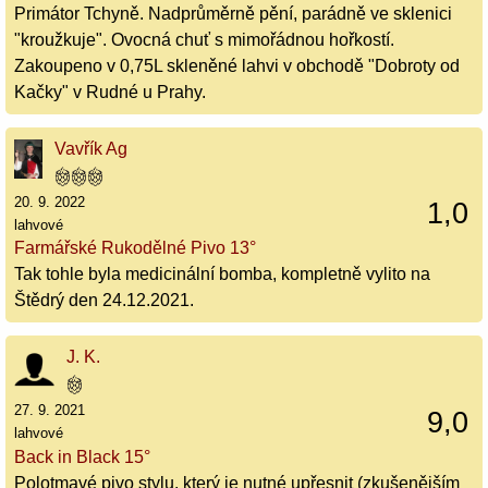
Primátor Tchyně. Nadprůměrně pění, parádně ve sklenici
"kroužkuje". Ovocná chuť s mimořádnou hořkostí.
Zakoupeno v 0,75L skleněné lahvi v obchodě "Dobroty od
Kačky" v Rudné u Prahy.
Vavřík Ag
20. 9. 2022
1,0
lahvové
Farmářské Rukodělné Pivo 13°
Tak tohle byla medicinální bomba, kompletně vylito na
Štědrý den 24.12.2021.
J. K.
27. 9. 2021
9,0
lahvové
Back in Black 15°
Polotmavé pivo stylu, který je nutné upřesnit (zkušenějším