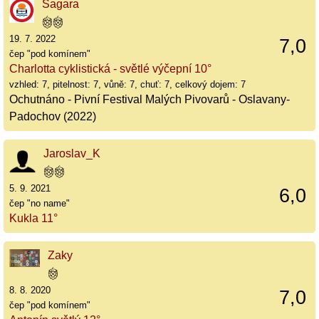
Sagara
19. 7. 2022
7,0
čep "pod komínem"
Charlotta cyklistická - světlé výčepní 10°
vzhled: 7, pitelnost: 7, vůně: 7, chuť: 7, celkový dojem: 7
Ochutnáno - Pivní Festival Malých Pivovarů - Oslavany-
Padochov (2022)
Jaroslav_K
5. 9. 2021
6,0
čep "no name"
Kukla 11°
Zaky
8. 8. 2020
7,0
čep "pod komínem"