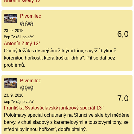
Antonín světlý 12°
Pivomilec
23. 9. 2018
6,0
čep "v ráji pivaře"
Antonín Žitný 12°
Obilný ležák s drsnějšími žitnými tóny, s vyšší bylinně
kořenitou hořkostí, která trošku "drhla". Pít se dal bez
problémů.
Pivomilec
23. 9. 2018
7,0
čep "v ráji pivaře"
Františka Svatováclavský jantarový speciál 13°
Polotmavý speciál ochutnaný na Slunci ve skle byl měděné
barvy, v chuti sladový s karamelovými a toustovými tóny, se
střední bylinnou hořkostí, dobře pitelný.