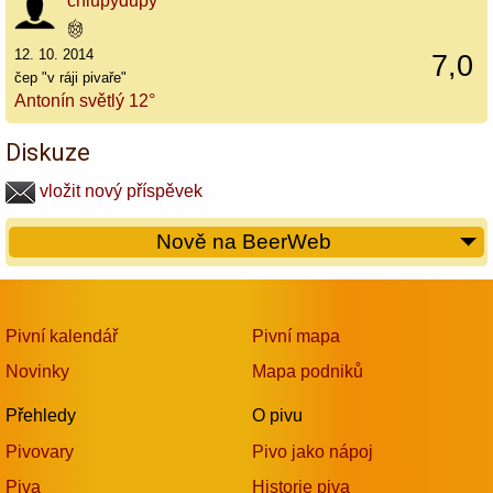
chlupydupy
12. 10. 2014
7,0
čep "v ráji pivaře"
Antonín světlý 12°
Diskuze
vložit nový příspěvek
Nově na BeerWeb
Pivní kalendář
Pivní mapa
Novinky
Mapa podniků
Přehledy
O pivu
Pivovary
Pivo jako nápoj
Piva
Historie piva