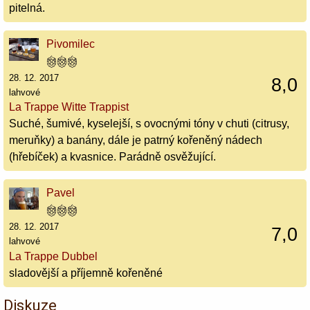
pitelná.
Pivomilec
28. 12. 2017
8,0
lahvové
La Trappe Witte Trappist
Suché, šumivé, kyselejší, s ovocnými tóny v chuti (citrusy,
meruňky) a banány, dále je patrný kořeněný nádech
(hřebíček) a kvasnice. Parádně osvěžující.
Pavel
28. 12. 2017
7,0
lahvové
La Trappe Dubbel
sladovější a příjemně kořeněné
Diskuze