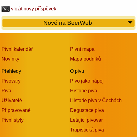
vložit nový příspěvek
Nově na BeerWeb
Pivní kalendář
Pivní mapa
Novinky
Mapa podniků
Přehledy
O pivu
Pivovary
Pivo jako nápoj
Piva
Historie piva
Uživatelé
Historie piva v Čechách
Připravované
Degustace piva
Pivní styly
Létající pivovar
Trapistická piva