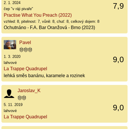
2. 1. 2024
7,9
čep "v ráji pivaře"
Practise What You Preach (2022)
vzhled: 8, pitelnost: 7, vůně: 8, chuť: 8, celkový dojem: 8
Ochutnáno - F.A. Bar Oranžová - Brno (2023)
Pavel
1. 3. 2020
9,0
lahvové
La Trappe Quadrupel
lehká směs banánu, karamele a rozinek
Jaroslav_K
5. 11. 2019
9,0
lahvové
La Trappe Quadrupel