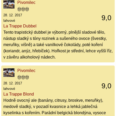
Pivomilec
28. 12. 2017
9,0
lahvové
La Trappe Dubbel
Tento trapistický dubbel je výborný, plnější sladové tělo,
nástup sladký s tóny rozinek a sušeného ovoce (švestky,
meruňky, višně) a také vanilkové čokolády, poté koření
(koriandr, anýz, hřebíček). Hořkost je střední, lehce vyšší říz,
v závěru alkoholový nádech.
Pivomilec
28. 12. 2017
9,0
lahvové
La Trappe Blond
Hodně ovocný ale (banány, citrusy, broskve, meruňky),
medově sladký, v pozadí kvasnice a lehká jablečná
kyselinka s kořením. Parádní belgická blondýna, vysoce