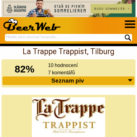
hledej
spustí
na
hledání
La Trappe Trappist, Tilburg
BeerWeb
10 hodnocení
82%
7 komentářů
Seznam piv