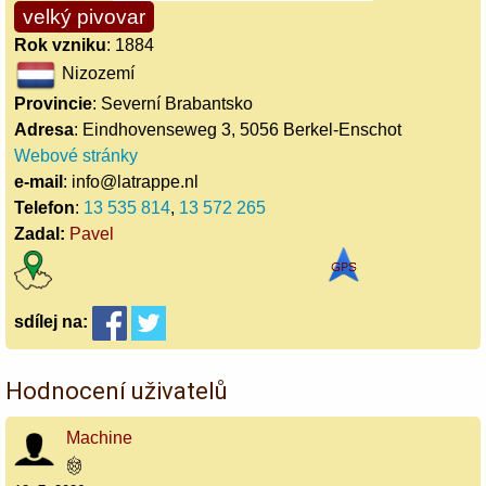
velký pivovar
Rok vzniku
: 1884
Nizozemí
Provincie
: Severní Brabantsko
Adresa
: Eindhovenseweg 3, 5056 Berkel-Enschot
Webové stránky
e-mail
: info@latrappe.nl
Telefon
:
13 535 814
,
13 572 265
Zadal:
Pavel
sdílej
na:
Hodnocení uživatelů
Machine