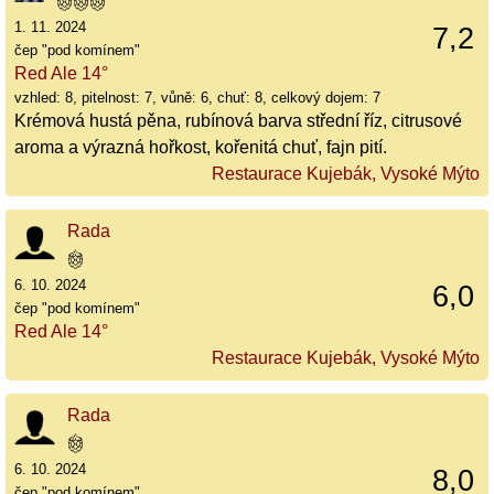
1. 11. 2024
7,2
čep "pod komínem"
Red Ale 14°
vzhled: 8, pitelnost: 7, vůně: 6, chuť: 8, celkový dojem: 7
Krémová hustá pěna, rubínová barva střední říz, citrusové
aroma a výrazná hořkost, kořenitá chuť, fajn pití.
Restaurace Kujebák, Vysoké Mýto
Rada
6. 10. 2024
6,0
čep "pod komínem"
Red Ale 14°
Restaurace Kujebák, Vysoké Mýto
Rada
6. 10. 2024
8,0
čep "pod komínem"