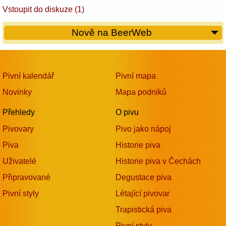
Vstoupit do diskuze (1)
Nově na BeerWeb
Pivní kalendář
Pivní mapa
Novinky
Mapa podniků
Přehledy
O pivu
Pivovary
Pivo jako nápoj
Piva
Historie piva
Uživatelé
Historie piva v Čechách
Připravované
Degustace piva
Pivní styly
Létající pivovar
Trapistická piva
Pivní styly