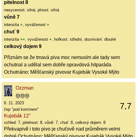
pitelnost 8
nasycenost: silná, plnost: silná
vůně 7
intenzita
+
, vyváženost
+
chuť 9
intenzita
++
, vyváženost
+
, hořkost: střední, doznívání: dlouhé
celkový dojem 9
Přiznám se že tmavá piva moc nemusím ale tady sem
ochutnal a udělal sem dobře opravdová hitparáda
Ochutnáno: Měšťanský pivovar Kujebák Vysoké Mýto
Ozzman
6. 11. 2023
7,7
čep "pod komínem"
Kujebák 12°
vzhled: 7, pitelnost: 8, vůně: 7, chuť: 8, celkový dojem: 8
Překvapivě i toto pivo je chuťově nad průměrem velmi
dobré Ochutnáno: Měšťanský pivovar Kujebák Vysoké Mýto