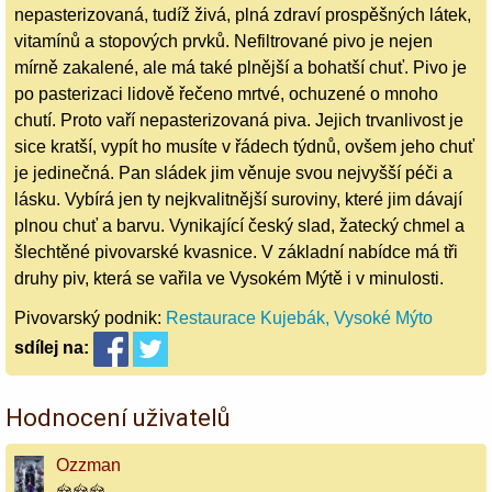
nepasterizovaná, tudíž živá, plná zdraví prospěšných látek,
vitamínů a stopových prvků. Nefiltrované pivo je nejen
mírně zakalené, ale má také plnější a bohatší chuť. Pivo je
po pasterizaci lidově řečeno mrtvé, ochuzené o mnoho
chutí. Proto vaří nepasterizovaná piva. Jejich trvanlivost je
sice kratší, vypít ho musíte v řádech týdnů, ovšem jeho chuť
je jedinečná. Pan sládek jim věnuje svou nejvyšší péči a
lásku. Vybírá jen ty nejkvalitnější suroviny, které jim dávají
plnou chuť a barvu. Vynikající český slad, žatecký chmel a
šlechtěné pivovarské kvasnice. V základní nabídce má tři
druhy piv, která se vařila ve Vysokém Mýtě i v minulosti.
Pivovarský podnik:
Restaurace Kujebák, Vysoké Mýto
sdílej
na:
Hodnocení uživatelů
Ozzman