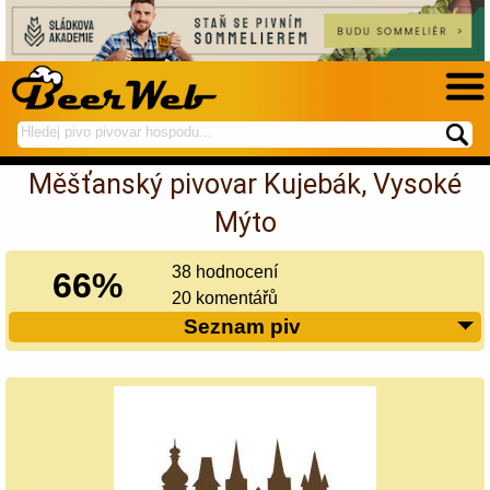
hledej
spustí
na
hledání
Měšťanský pivovar Kujebák, Vysoké
BeerWeb
Mýto
38 hodnocení
66%
20 komentářů
Seznam piv