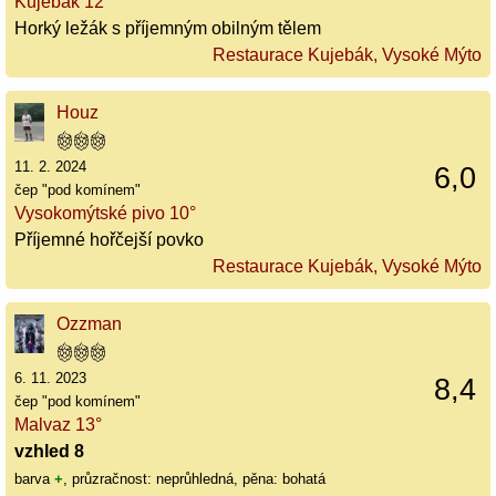
Kujebák 12°
Horký ležák s příjemným obilným tělem
Restaurace Kujebák, Vysoké Mýto
Houz
11. 2. 2024
6,0
čep "pod komínem"
Vysokomýtské pivo 10°
Příjemné hořčejší povko
Restaurace Kujebák, Vysoké Mýto
Ozzman
6. 11. 2023
8,4
čep "pod komínem"
Malvaz 13°
vzhled 8
barva
+
, průzračnost: neprůhledná, pěna: bohatá