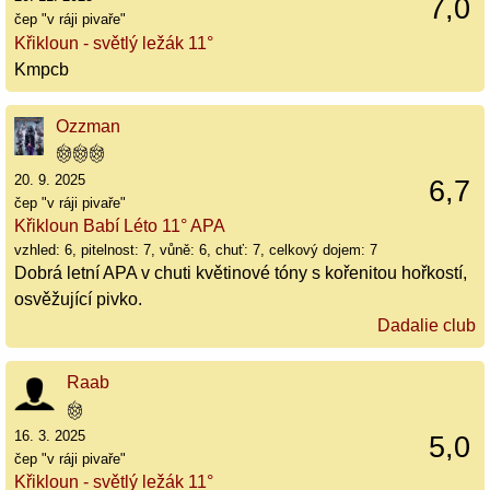
7,0
čep "v ráji pivaře"
Křikloun - světlý ležák 11°
Kmpcb
Ozzman
20. 9. 2025
6,7
čep "v ráji pivaře"
Křikloun Babí Léto 11° APA
vzhled: 6, pitelnost: 7, vůně: 6, chuť: 7, celkový dojem: 7
Dobrá letní APA v chuti květinové tóny s kořenitou hořkostí,
osvěžující pivko.
Dadalie club
Raab
16. 3. 2025
5,0
čep "v ráji pivaře"
Křikloun - světlý ležák 11°