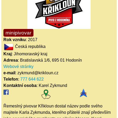
minipivovar
Rok vzniku
: 2017
Česká republika
Kraj
: Jihomoravský kraj
Adresa
: Bratislavská 1/6, 695 01 Hodonín
Webové stránky
e-mail
: zykmund@krikloun.cz
Telefon
:
777 644 622
Kontaktní osoba
: Karel Zykmund
Řemeslný pivovar Křikloun dostal název podle svého
majitele Karla Zykmunda, kterého přátelé znají především