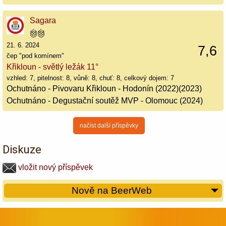
Sagara
21. 6. 2024
7,6
čep "pod komínem"
Křikloun - světlý ležák 11°
vzhled: 7, pitelnost: 8, vůně: 8, chuť: 8, celkový dojem: 7
Ochutnáno - Pivovaru Křikloun - Hodonín (2022)(2023)
Ochutnáno - Degustační soutěž MVP - Olomouc (2024)
načíst další příspěvky
Diskuze
vložit nový příspěvek
Nově na BeerWeb