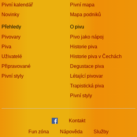
Pivní kalendář
Pivní mapa
Novinky
Mapa podniků
Přehledy
O pivu
Pivovary
Pivo jako nápoj
Piva
Historie piva
Uživatelé
Historie piva v Čechách
Připravované
Degustace piva
Pivní styly
Létající pivovar
Trapistická piva
Pivní styly
Kontakt
Fun zóna
Nápověda
Služby