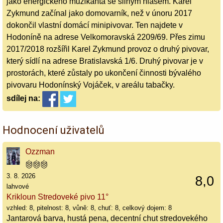
jako energického muzikanta se silným hlasem. Karel
Zykmund začínal jako domovarník, než v únoru 2017
dokončil vlastní domácí minipivovar. Ten najdete v
Hodoníně na adrese Velkomoravská 2209/69. Přes zimu
2017/2018 rozšířil Karel Zykmund provoz o druhý pivovar,
který sídlí na adrese Bratislavská 1/6. Druhý pivovar je v
prostorách, které zůstaly po ukončení činnosti bývalého
pivovaru Hodonínský Vojáček, v areálu tabačky.
sdílej
na:
Hodnocení uživatelů
Ozzman
3. 8. 2026
8,0
lahvové
Krikloun Stredoveké pivo 11°
vzhled: 8, pitelnost: 8, vůně: 8, chuť: 8, celkový dojem: 8
Jantarová barva, hustá pena, decentní chut stredovekého