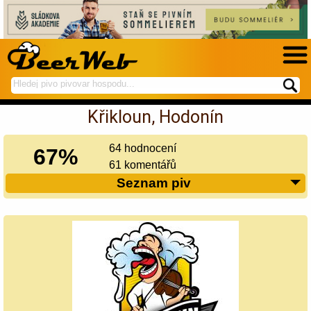
hledej
spustí
na
hledání
Křikloun, Hodonín
BeerWeb
64 hodnocení
67%
61 komentářů
Seznam piv