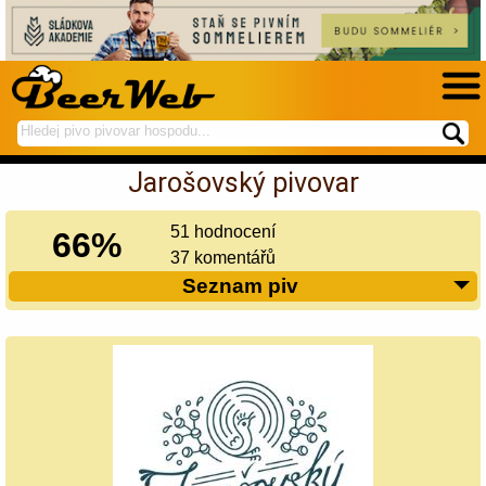
hledej
spustí
na
hledání
Jarošovský pivovar
BeerWeb
51 hodnocení
66%
37 komentářů
Seznam piv