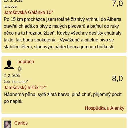
23. 3. 2025
7,0
lahvové
Jarošovská Galánka 10°
Po 15 km procházce jsem totáně žíznivý vtrhnul do Alberta
otevřel chlaďák s pivy z malých pivovarů a bafnul do ruky
něco na tu hroznou žízeň. Kdyby všechny desítky chutnaly
takto, tak budu spokojený....Vyvážené a pitelné pivo se
slabším tělem, sladovým nádechem a jemnou hořkostí.
peproch
2. 2. 2025
8,0
čep "no name"
Jarošovský ležák 12°
Nádherná pěna, sytě zlatá barva, plná chuť, příjemný pocit
po napití.
Hospůdka u Alenky
Carlos