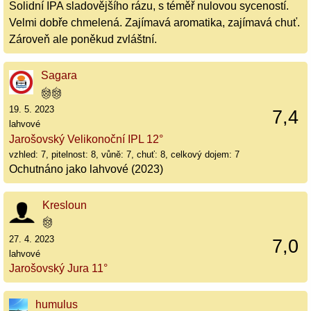
Solidní IPA sladovějšího rázu, s téměř nulovou syceností.
Velmi dobře chmelená. Zajímavá aromatika, zajímavá chuť.
Zároveň ale poněkud zvláštní.
Sagara
19. 5. 2023
7,4
lahvové
Jarošovský Velikonoční IPL 12°
vzhled: 7, pitelnost: 8, vůně: 7, chuť: 8, celkový dojem: 7
Ochutnáno jako lahvové (2023)
Kresloun
27. 4. 2023
7,0
lahvové
Jarošovský Jura 11°
humulus