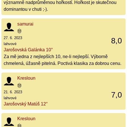
významně nadprůměrnou hořkostí. Hořkost je skutečnou
dominantou v chuti ;-).
samurai
27. 6. 2023
8,0
lahvové
Jarošovská Galánka 10°
Za mě jedna z nejlepších 10, ne-li nejlepší. Výborně
chmelená, úžasně pitelná. Poctivá klasika za dobrou cenu.
Kresloun
21. 6. 2023
7,0
lahvové
Jarošovský Matúš 12°
Kresloun