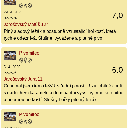
29. 4. 2025
7,0
lahvové
Jarošovský Matúš 12°
Plný sladový ležák s postupně vzrůstající hořkostí, která
rychle odeznívá. Slušné, vyvážené a pitelné pivo.
Pivomilec
5. 4. 2025
6,0
lahvové
Jarošovský Jura 11°
Ochutnal jsem tento ležák střední plnosti i řízu, obilné chuti
s nádechem karamelu a dominantní vyšší bylinně kořenitou
a peprnou hořkostí. Slušný hořký pitelný ležák.
Pivomilec