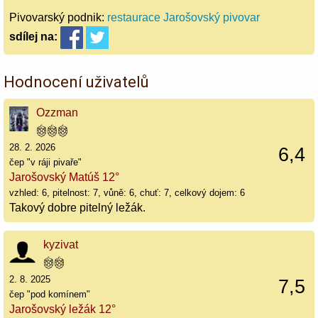
Pivovarský podnik:
restaurace Jarošovský pivovar
sdílej
na:
Hodnocení uživatelů
Ozzman
28. 2. 2026
6,4
čep "v ráji pivaře"
Jarošovský Matúš 12°
vzhled: 6, pitelnost: 7, vůně: 6, chuť: 7, celkový dojem: 6
Takový dobre pitelný ležák.
kyzivat
2. 8. 2025
7,5
čep "pod komínem"
Jarošovský ležák 12°