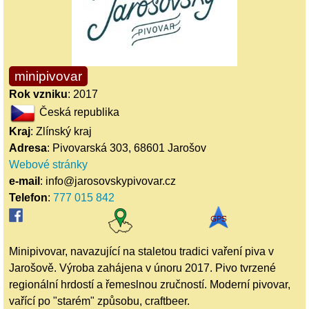
minipivovar
Rok vzniku
: 2017
Česká republika
Kraj
: Zlínský kraj
Adresa
: Pivovarská 303, 68601 Jarošov
Webové stránky
e-mail
: info@jarosovskypivovar.cz
Telefon
:
777 015 842
Minipivovar, navazující na staletou tradici vaření piva v
Jarošově. Výroba zahájena v únoru 2017. Pivo tvrzené
regionální hrdostí a řemeslnou zručností. Moderní pivovar,
vařící po "starém" způsobu, craftbeer.