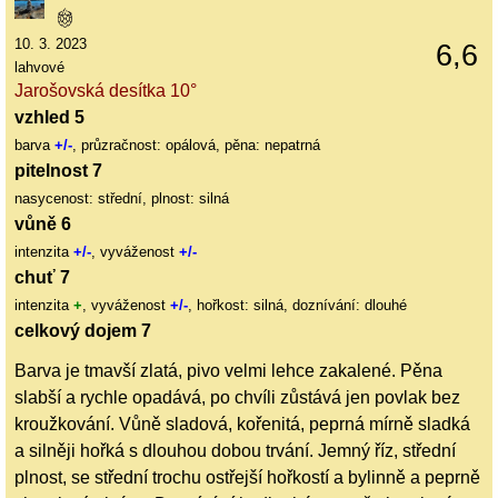
10. 3. 2023
6,6
lahvové
Jarošovská desítka 10°
vzhled 5
barva
+/-
, průzračnost: opálová, pěna: nepatrná
pitelnost 7
nasycenost: střední, plnost: silná
vůně 6
intenzita
+/-
, vyváženost
+/-
chuť 7
intenzita
+
, vyváženost
+/-
, hořkost: silná, doznívání: dlouhé
celkový dojem 7
Barva je tmavší zlatá, pivo velmi lehce zakalené. Pěna
slabší a rychle opadává, po chvíli zůstává jen povlak bez
kroužkování. Vůně sladová, kořenitá, peprná mírně sladká
a silněji hořká s dlouhou dobou trvání. Jemný říz, střední
plnost, se střední trochu ostřejší hořkostí a bylinně a peprně