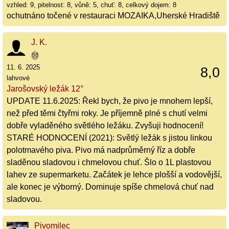
vzhled: 9, pitelnost: 8, vůně: 5, chuť: 8, celkový dojem: 8
ochutnáno točené v restauraci MOZAIKA,Uherské Hradiště
J. K.
11. 6. 2025
8,0
lahvové
Jarošovský ležák 12°
UPDATE 11.6.2025: Řekl bych, že pivo je mnohem lepší,
než před těmi čtyřmi roky. Je příjemně plné s chutí velmi
dobře vyladěného světlého ležáku. Zvyšuji hodnocení!
STARÉ HODNOCENÍ (2021): Světlý ležák s jistou linkou
polotmavého piva. Pivo má nadprůměrný říz a dobře
sladěnou sladovou i chmelovou chuť. Šlo o 1L plastovou
lahev ze supermarketu. Začátek je lehce plošší a vodovější,
ale konec je výborný. Dominuje spíše chmelová chuť nad
sladovou.
Pivomilec