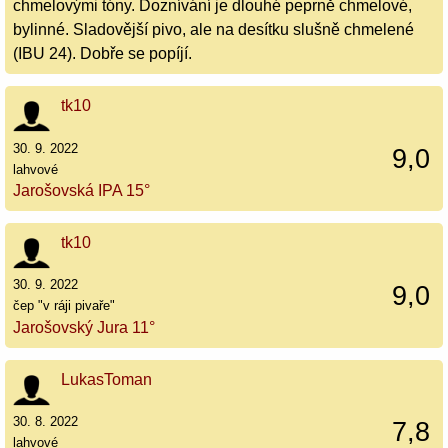
chmelovými tóny. Doznívání je dlouhé peprně chmelové,
bylinné. Sladovější pivo, ale na desítku slušně chmelené
(IBU 24). Dobře se popíjí.
tk10
30. 9. 2022
9,0
lahvové
Jarošovská IPA 15°
tk10
30. 9. 2022
9,0
čep "v ráji pivaře"
Jarošovský Jura 11°
LukasToman
30. 8. 2022
7,8
lahvové