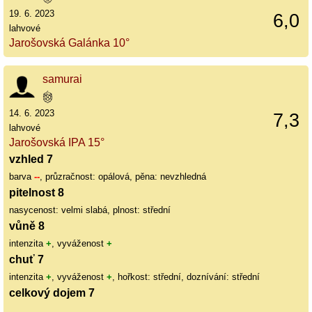
19. 6. 2023
6,0
lahvové
Jarošovská Galánka 10°
samurai
14. 6. 2023
7,3
lahvové
Jarošovská IPA 15°
vzhled 7
barva
--
, průzračnost: opálová, pěna: nevzhledná
pitelnost 8
nasycenost: velmi slabá, plnost: střední
vůně 8
intenzita
+
, vyváženost
+
chuť 7
intenzita
+
, vyváženost
+
, hořkost: střední, doznívání: střední
celkový dojem 7