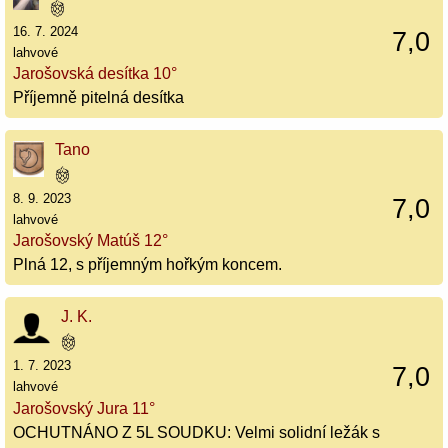
16. 7. 2024
7,0
lahvové
Jarošovská desítka 10°
Příjemně pitelná desítka
Tano
8. 9. 2023
7,0
lahvové
Jarošovský Matúš 12°
Plná 12, s příjemným hořkým koncem.
J. K.
1. 7. 2023
7,0
lahvové
Jarošovský Jura 11°
OCHUTNÁNO Z 5L SOUDKU: Velmi solidní ležák s