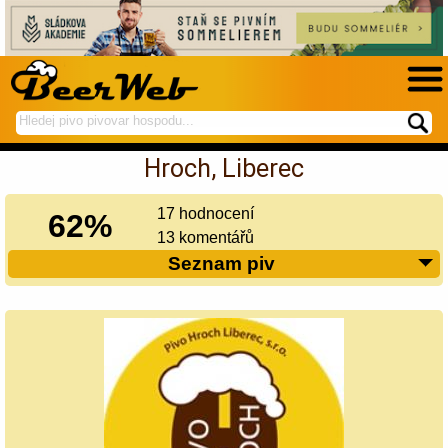
hledej
spustí
na
hledání
Hroch, Liberec
BeerWeb
17 hodnocení
62%
13 komentářů
Seznam piv