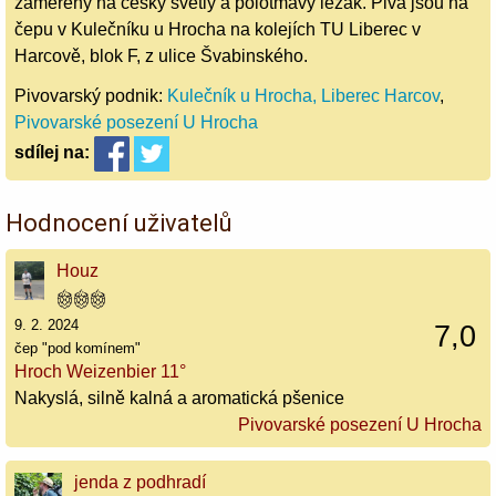
zaměřený na český světlý a polotmavý ležák. Piva jsou na
čepu v Kulečníku u Hrocha na kolejích TU Liberec v
Harcově, blok F, z ulice Švabinského.
Pivovarský podnik:
Kulečník u Hrocha, Liberec Harcov
,
Pivovarské posezení U Hrocha
sdílej
na:
Hodnocení uživatelů
Houz
9. 2. 2024
7,0
čep "pod komínem"
Hroch Weizenbier 11°
Nakyslá, silně kalná a aromatická pšenice
Pivovarské posezení U Hrocha
jenda z podhradí