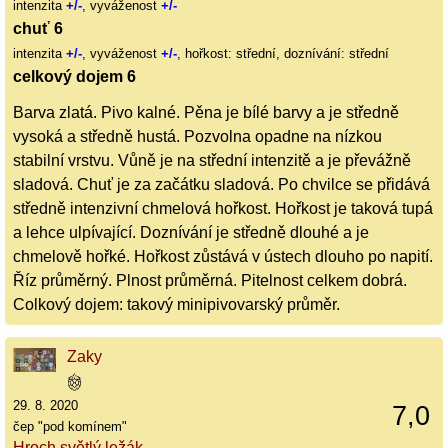
intenzita
+/-
, vyváženost
+/-
chuť 6
intenzita
+/-
, vyváženost
+/-
, hořkost: střední, doznívání: střední
celkový dojem 6
Barva zlatá. Pivo kalné. Pěna je bílé barvy a je středně
vysoká a středně hustá. Pozvolna opadne na nízkou
stabilní vrstvu. Vůně je na střední intenzitě a je převážně
sladová. Chuť je za začátku sladová. Po chvilce se přidává
středně intenzivní chmelová hořkost. Hořkost je taková tupá
a lehce ulpívající. Doznívání je středně dlouhé a je
chmelově hořké. Hořkost zůstává v ústech dlouho po napití.
Říz průměrný. Plnost průměrná. Pitelnost celkem dobrá.
Colkový dojem: takový minipivovarský průměr.
Zaky
29. 8. 2020
7,0
čep "pod komínem"
Hroch světlý ležák