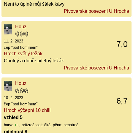
Není to úplně můj šálek kávy
Pivovarské posezení U Hrocha
Houz
11. 2. 2023
7,0
čep "pod komínem"
Hroch světlý ležák
Chutný a dobře pitelný ležák
Pivovarské posezení U Hrocha
Houz
10. 2. 2023
6,7
čep "pod komínem"
Hroch výčepní 10 chilli
vzhled 5
barva
++
, průzračnost: čirá, pěna: nepatrná
pitelnost 8