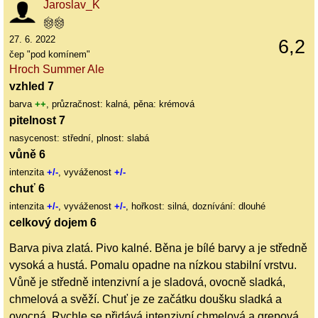
Jaroslav_K
27. 6. 2022
6,2
čep "pod komínem"
Hroch Summer Ale
vzhled 7
barva
++
, průzračnost: kalná, pěna: krémová
pitelnost 7
nasycenost: střední, plnost: slabá
vůně 6
intenzita
+/-
, vyváženost
+/-
chuť 6
intenzita
+/-
, vyváženost
+/-
, hořkost: silná, doznívání: dlouhé
celkový dojem 6
Barva piva zlatá. Pivo kalné. Běna je bílé barvy a je středně
vysoká a hustá. Pomalu opadne na nízkou stabilní vrstvu.
Vůně je středně intenzivní a je sladová, ovocně sladká,
chmelová a svěží. Chuť je ze začátku doušku sladká a
ovocná. Rychle se přidává intenzivní chmelová a grepová