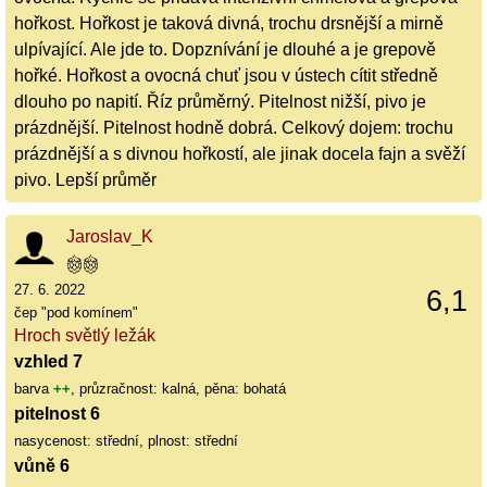
hořkost. Hořkost je taková divná, trochu drsnější a mirně
ulpívající. Ale jde to. Dopznívání je dlouhé a je grepově
hořké. Hořkost a ovocná chuť jsou v ústech cítit středně
dlouho po napití. Říz průměrný. Pitelnost nižší, pivo je
prázdnější. Pitelnost hodně dobrá. Celkový dojem: trochu
prázdnější a s divnou hořkostí, ale jinak docela fajn a svěží
pivo. Lepší průměr
Jaroslav_K
27. 6. 2022
6,1
čep "pod komínem"
Hroch světlý ležák
vzhled 7
barva
++
, průzračnost: kalná, pěna: bohatá
pitelnost 6
nasycenost: střední, plnost: střední
vůně 6