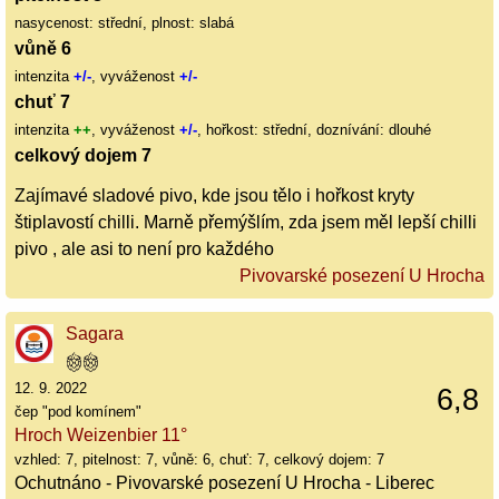
nasycenost: střední, plnost: slabá
vůně 6
intenzita
+/-
, vyváženost
+/-
chuť 7
intenzita
++
, vyváženost
+/-
, hořkost: střední, doznívání: dlouhé
celkový dojem 7
Zajímavé sladové pivo, kde jsou tělo i hořkost kryty
štiplavostí chilli. Marně přemýšlím, zda jsem měl lepší chilli
pivo , ale asi to není pro každého
Pivovarské posezení U Hrocha
Sagara
12. 9. 2022
6,8
čep "pod komínem"
Hroch Weizenbier 11°
vzhled: 7, pitelnost: 7, vůně: 6, chuť: 7, celkový dojem: 7
Ochutnáno - Pivovarské posezení U Hrocha - Liberec