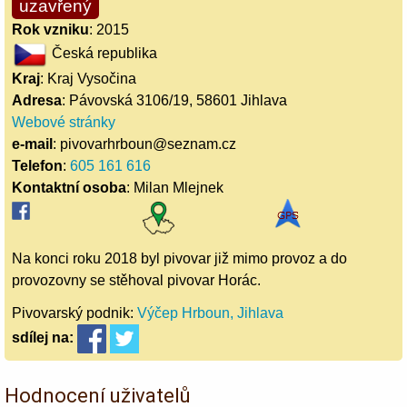
uzavřený
Rok vzniku
: 2015
Česká republika
Kraj
: Kraj Vysočina
Adresa
: Pávovská 3106/19, 58601 Jihlava
Webové stránky
e-mail
: pivovarhrboun@seznam.cz
Telefon
:
605 161 616
Kontaktní osoba
: Milan Mlejnek
Na konci roku 2018 byl pivovar již mimo provoz a do
provozovny se stěhoval pivovar Horác.
Pivovarský podnik:
Výčep Hrboun, Jihlava
sdílej
na:
Hodnocení uživatelů