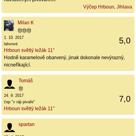
Výčep Hrboun, Jihlava
Milan K
1. 10. 2017
5,0
lahvové
Hrboun světlý ležák 11°
Hodně karamelově obarvený, jinak dokonale nevýrazný,
nicneříkající.
Tomáš
24. 9. 2017
7,0
čep "v ráji pivaře"
Hrboun světlý ležák 11°
spartan