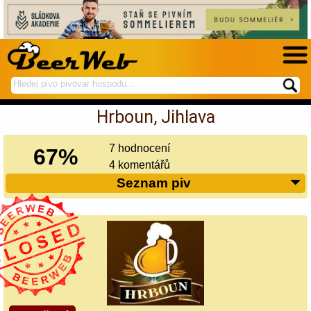
hledej
spustí
na
hledání
Hrboun, Jihlava
BeerWeb
7 hodnocení
67%
4 komentářů
Seznam piv