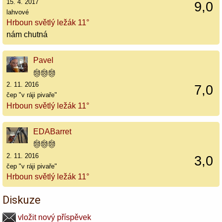
15. 4. 2017
9,0
lahvové
Hrboun světlý ležák 11°
nám chutná
Pavel
2. 11. 2016
7,0
čep "v ráji pivaře"
Hrboun světlý ležák 11°
EDABarret
2. 11. 2016
3,0
čep "v ráji pivaře"
Hrboun světlý ležák 11°
Diskuze
vložit nový příspěvek