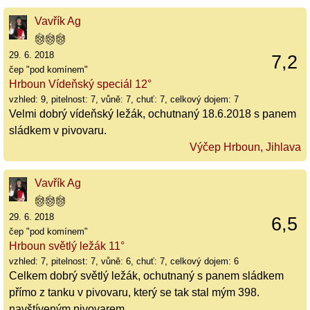
Vavřík Ag
29. 6. 2018
7,2
čep "pod komínem"
Hrboun Vídeňský speciál 12°
vzhled: 9, pitelnost: 7, vůně: 7, chuť: 7, celkový dojem: 7
Velmi dobrý vídeňský ležák, ochutnaný 18.6.2018 s panem
sládkem v pivovaru.
Výčep Hrboun, Jihlava
Vavřík Ag
29. 6. 2018
6,5
čep "pod komínem"
Hrboun světlý ležák 11°
vzhled: 7, pitelnost: 7, vůně: 6, chuť: 7, celkový dojem: 6
Celkem dobrý světlý ležák, ochutnaný s panem sládkem
přímo z tanku v pivovaru, který se tak stal mým 398.
navštíveným pivovarem.