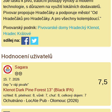
zde lásku k pivu, tradiční postupy výroby a moderní
technologie, s důrazem na využití lokálních dodavatelů.
Pivovar propojuje Hradečáky a podporuje město! "Od
Hradečáků pro Hradečáky. A pro všechny kolemjdoucí."
Pivovarský podnik:
Pivovarské domy Hradecký Klenot,
Hradec Králové
sdílej
na:
Hodnocení uživatelů
Sagara
15. 7. 2026
7,5
čep "v ráji pivaře"
Klenot Dark Pine Forest 13° (Black IPA)
vzhled: 8, pitelnost: 8, vůně: 7, chuť: 8, celkový dojem: 7
Ochutnáno - LocAle Pub - Olomouc (2026)