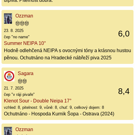
ulpívá. Pitelnost dobrá.
Ozzman
23. 8. 2025
6,0
čep "no name"
Summer NEIPA 10°
Hodně odlehčená NEIPA s ovocnými tóny a krásnou hustou
pěnou. Ochutnáno na Hradecké nábřeží piva 2025
Sagara
21. 7. 2025
8,4
čep "v ráji pivaře"
Klenot Sour - Double Neipa 17°
vzhled: 8, pitelnost: 9, vůně: 8, chuť: 9, celkový dojem: 8
Ochutnáno - Hospoda Kurnik Šopa - Ostrava (2024)
Ozzman