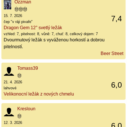
Ozzman
15. 7. 2026
7,4
čep "v ráji pivaře"
Dragon Gem 12° svetlý ležák
vzhled: 7, pitelnost: 8, vůně: 7, chuť: 8, celkový dojem: 7
Dvourmutový ležák s vyváženou horkostí a dobrou
pitelností.
Beer Street
Tomass39
21. 4. 2026
6,0
lahvové
Velikonocní ležák z nových chmelu
Kresloun
12. 3. 2026
6,0