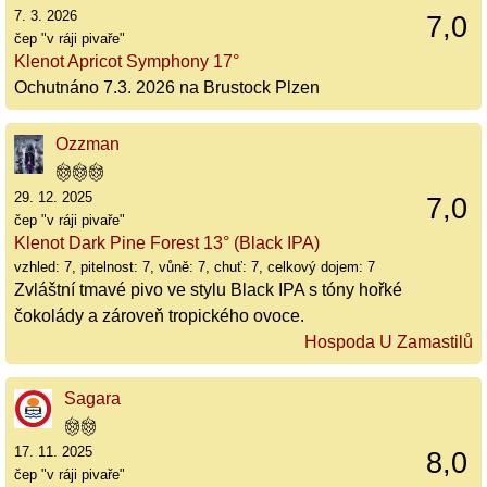
7. 3. 2026
7,0
čep "v ráji pivaře"
Klenot Apricot Symphony 17°
Ochutnáno 7.3. 2026 na Brustock Plzen
Ozzman
29. 12. 2025
7,0
čep "v ráji pivaře"
Klenot Dark Pine Forest 13° (Black IPA)
vzhled: 7, pitelnost: 7, vůně: 7, chuť: 7, celkový dojem: 7
Zvláštní tmavé pivo ve stylu Black IPA s tóny hořké
čokolády a zároveň tropického ovoce.
Hospoda U Zamastilů
Sagara
17. 11. 2025
8,0
čep "v ráji pivaře"