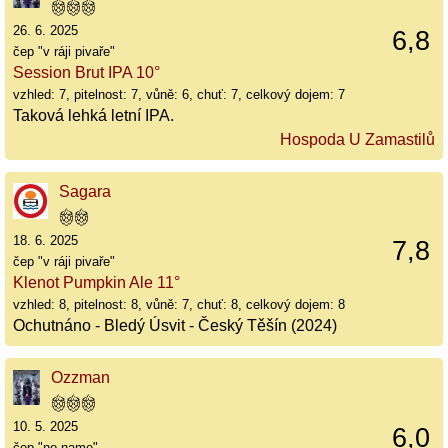
26. 6. 2025
6,8
čep "v ráji pivaře"
Session Brut IPA 10°
vzhled: 7, pitelnost: 7, vůně: 6, chuť: 7, celkový dojem: 7
Taková lehká letní IPA.
Hospoda U Zamastilů
Sagara
18. 6. 2025
7,8
čep "v ráji pivaře"
Klenot Pumpkin Ale 11°
vzhled: 8, pitelnost: 8, vůně: 7, chuť: 8, celkový dojem: 8
Ochutnáno - Bledý Úsvit - Český Těšín (2024)
Ozzman
10. 5. 2025
6,0
čep "no name"