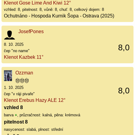
Klenot Gose Lime And Kiwi 12°
vzhled: 8, pitelnost: 8, vůně: 8, chuť: 8, celkový dojem: 8
Ochutnáno - Hospoda Kurnik Šopa - Ostrava (2025)
JosefPones
8. 10. 2025
8,0
čep "no name"
Klenot Kazbek 11°
Ozzman
1. 10. 2025
8,0
čep "v ráji pivaře"
Klenot Erebus Hazy ALE 12°
vzhled 8
barva
+
, průzračnost: kalná, pěna: krémová
pitelnost 8
nasycenost: slabá, plnost: střední