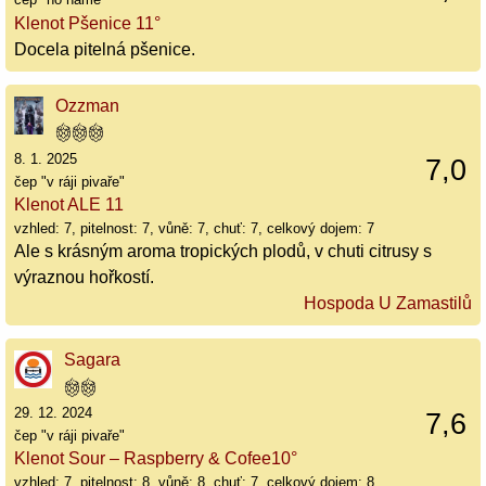
Klenot Pšenice 11°
Docela pitelná pšenice.
Ozzman
8. 1. 2025
7,0
čep "v ráji pivaře"
Klenot ALE 11
vzhled: 7, pitelnost: 7, vůně: 7, chuť: 7, celkový dojem: 7
Ale s krásným aroma tropických plodů, v chuti citrusy s
výraznou hořkostí.
Hospoda U Zamastilů
Sagara
29. 12. 2024
7,6
čep "v ráji pivaře"
Klenot Sour – Raspberry & Cofee10°
vzhled: 7, pitelnost: 8, vůně: 8, chuť: 7, celkový dojem: 8