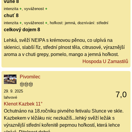
vůně 8
intenzita
+
, vyváženost
+
chuť 8
intenzita
+
, vyváženost
+
, hořkost: jemná, doznívání: střední
celkový dojem 8
Lehká, svěží NEIPA s krémovou pěnou, co ulpívá na
sklenici, slabší říz, střední plnost těla, citrusové, výraznější
aroma a v chuti grepy, pomelo, mango a jemná hořkost.
Hospoda U Zamastilů
Pivomilec
29. 9. 2025
7,0
lahvové
Klenot Kazbek 11°
Ochutnáno na 18.ročníku pivného fetivalu Slunce ve skle.
Kazbekem v léžáku nic nezkažíš...lehký svěží ležák s
výraznější střední kořenitě peprnou hořkostí, která lehce