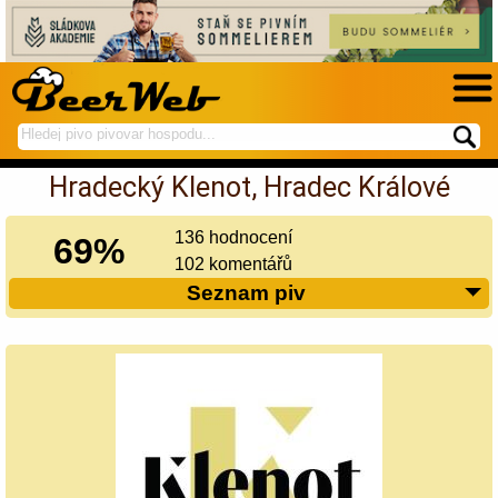
hledej
spustí
na
hledání
Hradecký Klenot, Hradec Králové
BeerWeb
136 hodnocení
69%
102 komentářů
Seznam piv