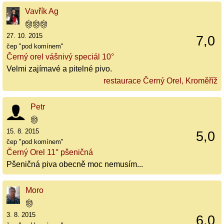
Vavřík Ag
27. 10. 2015
7,0
čep "pod komínem"
Černý orel vášnivý speciál 10°
Velmi zajímavé a pitelné pivo.
restaurace Černý Orel, Kroměříž
Petr
15. 8. 2015
5,0
čep "pod komínem"
Černý Orel 11° pšeničná
Pšeničná piva obecně moc nemusím...
Moro
3. 8. 2015
6,0