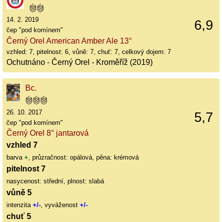
14. 2. 2019
6,9
čep "pod komínem"
Černý Orel American Amber Ale 13°
vzhled: 7, pitelnost: 6, vůně: 7, chuť: 7, celkový dojem: 7
Ochutnáno - Černý Orel - Kroměříž (2019)
Bc.
26. 10. 2017
5,7
čep "pod komínem"
Černý Orel 8° jantarová
vzhled 7
barva
+
, průzračnost: opálová, pěna: krémová
pitelnost 7
nasycenost: střední, plnost: slabá
vůně 5
intenzita
+/-
, vyváženost
+/-
chuť 5