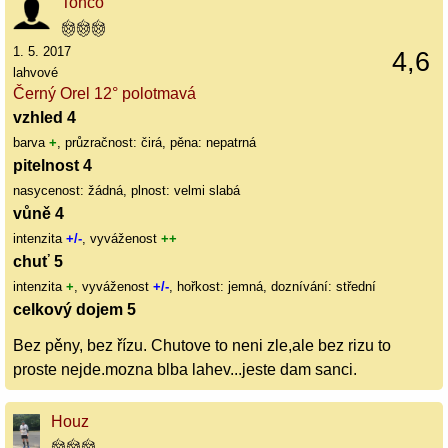
Tonco
1. 5. 2017
4,6
lahvové
Černý Orel 12° polotmavá
vzhled 4
barva
+
, průzračnost: čirá, pěna: nepatrná
pitelnost 4
nasycenost: žádná, plnost: velmi slabá
vůně 4
intenzita
+/-
, vyváženost
++
chuť 5
intenzita
+
, vyváženost
+/-
, hořkost: jemná, doznívání: střední
celkový dojem 5
Bez pěny, bez řízu. Chutove to neni zle,ale bez rizu to
proste nejde.mozna blba lahev...jeste dam sanci.
Houz