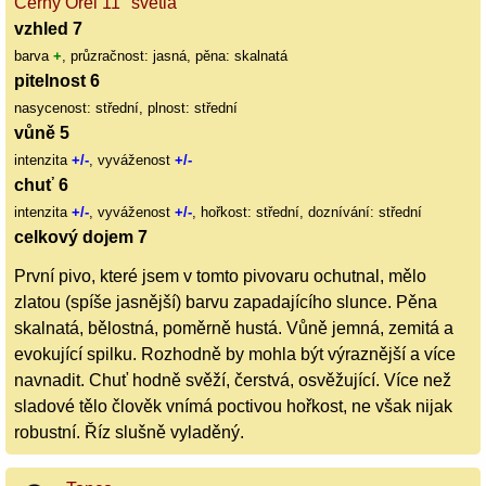
Černý Orel 11° světlá
vzhled 7
barva
+
, průzračnost: jasná, pěna: skalnatá
pitelnost 6
nasycenost: střední, plnost: střední
vůně 5
intenzita
+/-
, vyváženost
+/-
chuť 6
intenzita
+/-
, vyváženost
+/-
, hořkost: střední, doznívání: střední
celkový dojem 7
První pivo, které jsem v tomto pivovaru ochutnal, mělo
zlatou (spíše jasnější) barvu zapadajícího slunce. Pěna
skalnatá, bělostná, poměrně hustá. Vůně jemná, zemitá a
evokující spilku. Rozhodně by mohla být výraznější a více
navnadit. Chuť hodně svěží, čerstvá, osvěžující. Více než
sladové tělo člověk vnímá poctivou hořkost, ne však nijak
robustní. Říz slušně vyladěný.