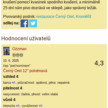
kvašení pomocí kvasinek spodního kvašení, a minimálně
25 dní nám pivo dozrává ve sklepě, jako správný ležák.
Pivovarský podnik:
restaurace Černý Orel, Kroměříž
sdílej
na:
Hodnocení uživatelů
Ozzman
10. 6. 2025
4,3
čep "pod komínem"
Černý Orel 12° polotmavá
vzhled 4
barva
+/-
, průzračnost: opálová, pěna: nepatrná
pitelnost 4
nasycenost: žádná, plnost: velmi slabá
vůně 4
intenzita
+/-
, vyváženost
+/-