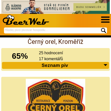
hledej
spustí
na
hledání
Černý orel, Kroměříž
BeerWeb
25 hodnocení
65%
17 komentářů
Seznam piv