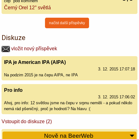
čep "pod komínem"
Černý Orel 12° světlá
načíst další příspěvky
Diskuze
vložit nový příspěvek
IPA je American IPA (AIPA)
3. 12. 2015 17:07:18
Na podzim 2015 je na čepu AIPA, ne IPA
Pro info
3. 12. 2015 17:06:02
Ahoj, pro info: 12 světlou jsme na čepu v srpnu neměli - a pokud někdo
nemá rád pšeničný, proč je hodnotí? Na hlavu :(
Vstoupit do diskuze (2)
Nově na BeerWeb