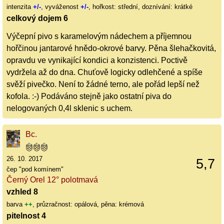
intenzita
+/-
, vyváženost
+/-
, hořkost: střední, doznívání: krátké
celkový dojem 6
Výčepní pivo s karamelovým nádechem a příjemnou
hořčinou jantarové hnědo-okrové barvy. Pěna šlehačkovitá,
opravdu ve vynikající kondici a konzistenci. Poctivě
vydržela až do dna. Chuťově logicky odlehčené a spíše
svěží pivečko. Není to žádné terno, ale pořád lepší než
kofola. :-) Podáváno stejně jako ostatní piva do
nelogovaných 0,4l sklenic s uchem.
Bc.
26. 10. 2017
5,7
čep "pod komínem"
Černý Orel 12° polotmavá
vzhled 8
barva
++
, průzračnost: opálová, pěna: krémová
pitelnost 4