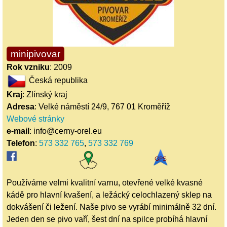
minipivovar
Rok vzniku
: 2009
Česká republika
Kraj
: Zlínský kraj
Adresa
: Velké náměstí 24/9, 767 01 Kroměříž
Webové stránky
e-mail
: info@cerny-orel.eu
Telefon
:
573 332 765
,
573 332 769
Používáme velmi kvalitní varnu, otevřené velké kvasné
kádě pro hlavní kvašení, a ležácký celochlazený sklep na
dokvášení či ležení. Naše pivo se vyrábí minimálně 32 dní.
Jeden den se pivo vaří, šest dní na spilce probíhá hlavní