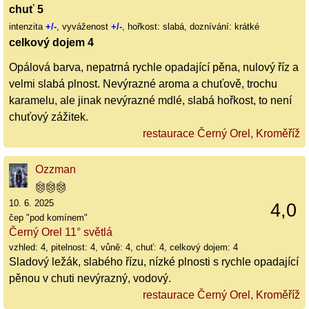
chuť 5
intenzita
+/-
, vyváženost
+/-
, hořkost: slabá, doznívání: krátké
celkový dojem 4
Opálová barva, nepatrná rychle opadající pěna, nulový říz a
velmi slabá plnost. Nevýrazné aroma a chuťově, trochu
karamelu, ale jinak nevýrazné mdlé, slabá hořkost, to není
chuťový zážitek.
restaurace Černý Orel, Kroměříž
Ozzman
10. 6. 2025
4,0
čep "pod komínem"
Černý Orel 11° světlá
vzhled: 4, pitelnost: 4, vůně: 4, chuť: 4, celkový dojem: 4
Sladový ležák, slabého řízu, nízké plnosti s rychle opadající
pěnou v chuti nevýrazný, vodový.
restaurace Černý Orel, Kroměříž