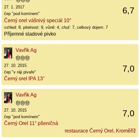
27. 1. 2017
6,7
čep "pod komínem"
Černý orel vášnivý speciál 10°
vzhled: 8, pitelnost: 9, vůně: 4, chuť: 7, celkový dojem: 7
Příjemné sladové pivko
Vavřík Ag
27. 10. 2015
7,0
čep "v ráji pivaře"
Černý orel IPA 13°
Vavřík Ag
27. 10. 2015
7,0
čep "pod komínem"
Černý Orel 11° pšeničná
restaurace Černý Orel, Kroměříž