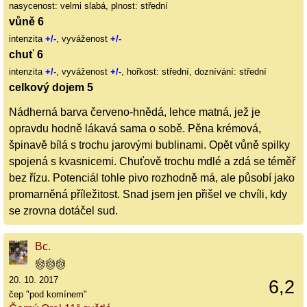
nasycenost: velmi slabá, plnost: střední
vůně 6
intenzita
+/-
, vyváženost
+/-
chuť 6
intenzita
+/-
, vyváženost
+/-
, hořkost: střední, doznívání: střední
celkový dojem 5
Nádherná barva červeno-hnědá, lehce matná, jež je
opravdu hodně lákavá sama o sobě. Pěna krémová,
špinavě bílá s trochu jarovými bublinami. Opět vůně spilky
spojená s kvasnicemi. Chuťově trochu mdlé a zdá se téměř
bez řízu. Potenciál tohle pivo rozhodně má, ale působí jako
promarněná příležitost. Snad jsem jen přišel ve chvíli, kdy
se zrovna dotáčel sud.
Bc.
20. 10. 2017
6,2
čep "pod komínem"