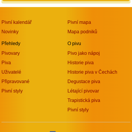
Pivní kalendář
Pivní mapa
Novinky
Mapa podniků
Přehledy
O pivu
Pivovary
Pivo jako nápoj
Piva
Historie piva
Uživatelé
Historie piva v Čechách
Připravované
Degustace piva
Pivní styly
Létající pivovar
Trapistická piva
Pivní styly