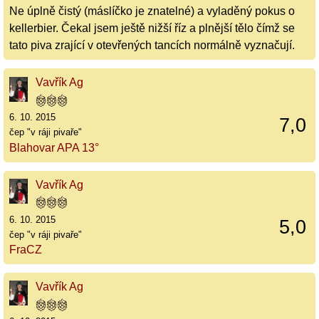
Ne úplně čistý (máslíčko je znatelné) a vyladěný pokus o
kellerbier. Čekal jsem ještě nižší říz a plnější tělo čímž se
tato piva zrající v otevřených tancích normálně vyznačují.
Vavřík Ag
6. 10. 2015
7,0
čep "v ráji pivaře"
Blahovar APA 13°
Vavřík Ag
6. 10. 2015
5,0
čep "v ráji pivaře"
FraCZ
Vavřík Ag