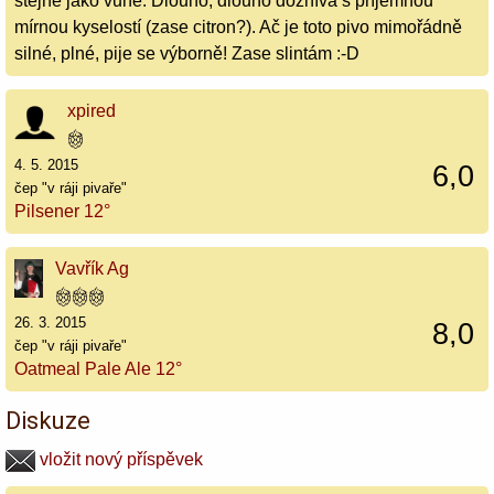
stejně jako vůně. Dlouho, dlouho doznívá s příjemnou
mírnou kyselostí (zase citron?). Ač je toto pivo mimořádně
silné, plné, pije se výborně! Zase slintám :-D
xpired
4. 5. 2015
6,0
čep "v ráji pivaře"
Pilsener 12°
Vavřík Ag
26. 3. 2015
8,0
čep "v ráji pivaře"
Oatmeal Pale Ale 12°
Diskuze
vložit nový příspěvek