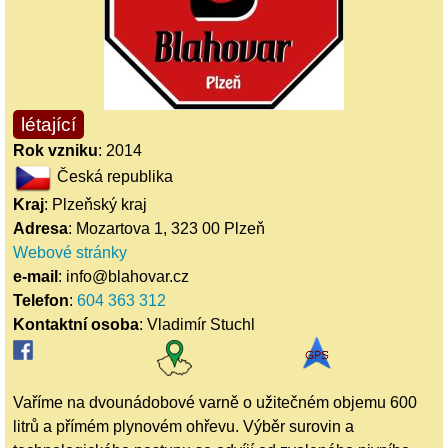
létající
Rok vzniku
: 2014
Česká republika
Kraj
: Plzeňský kraj
Adresa
: Mozartova 1, 323 00 Plzeň
Webové stránky
e-mail
: info@blahovar.cz
Telefon
:
604 363 312
Kontaktní osoba
: Vladimír Stuchl
Vaříme na dvounádobové varně o užitečném objemu 600
litrů a přímém plynovém ohřevu. Výběr surovin a