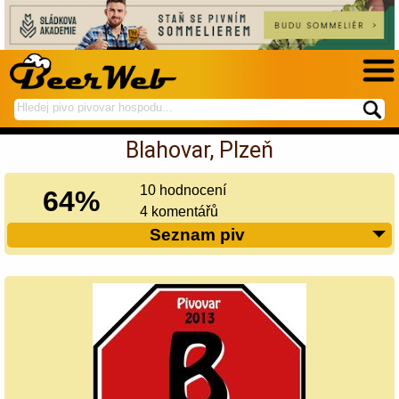
hledej
spustí
na
hledání
Blahovar, Plzeň
BeerWeb
10 hodnocení
64%
4 komentářů
Seznam piv