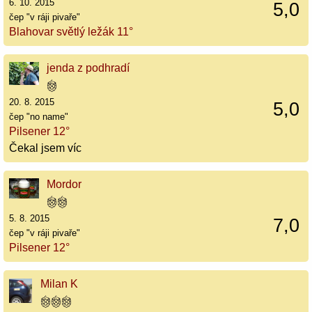
6. 10. 2015
5,0
čep "v ráji pivaře"
Blahovar světlý ležák 11°
jenda z podhradí
20. 8. 2015
5,0
čep "no name"
Pilsener 12°
Čekal jsem víc
Mordor
5. 8. 2015
7,0
čep "v ráji pivaře"
Pilsener 12°
Milan K