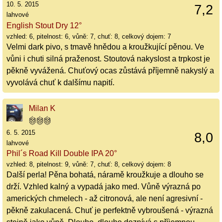
10. 5. 2015
7,2
lahvové
English Stout Dry 12°
vzhled: 6, pitelnost: 6, vůně: 7, chuť: 8, celkový dojem: 7
Velmi dark pivo, s tmavě hnědou a kroužkující pěnou. Ve
vůni i chuti silná praženost. Stoutová nakyslost a trpkost je
pěkně vyvážená. Chuťový ocas zůstává příjemně nakyslý a
vyvolává chuť k dalšímu napití.
Milan K
6. 5. 2015
8,0
lahvové
Phil´s Road Kill Double IPA 20°
vzhled: 8, pitelnost: 9, vůně: 7, chuť: 8, celkový dojem: 8
Další perla! Pěna bohatá, náramě kroužkuje a dlouho se
drží. Vzhled kalný a vypadá jako med. Vůně výrazná po
amerických chmelech - až citronová, ale není agresivní -
pěkně zakulacená. Chuť je perfektně vybroušená - výrazná