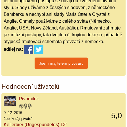
technologického postupu se odvíjí od zvoleného pivního
stylu. Slady užíváme z českých sladoven, z německého
Bamberku a nechybí ani slady Maris Otter a Crystal z
Anglie. Chmely používáme z celého světa (Německo,
Anglie, USA, Nový Zéland, Austrálie). Rmutování zahrnuje
jak infúzní postupy, tak dvojitou či trojitou dekokci, případně
atypická rmutovací schémata převzatá z německa.
sdílej
na:
Hodnocení uživatelů
Pivomilec
9. 12. 2016
5,0
čep "v ráji pivaře"
Kellerbier (Ungespundetes) 13°