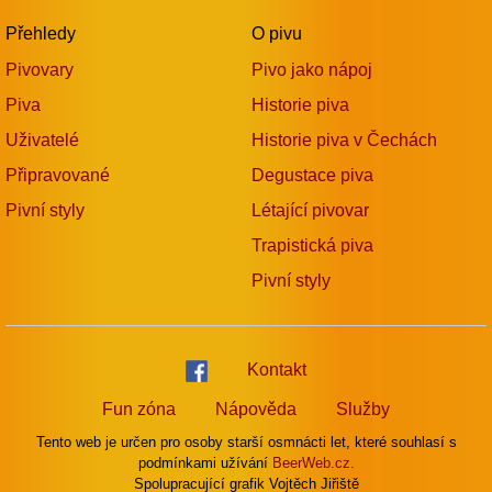
Přehledy
O pivu
Pivovary
Pivo jako nápoj
Piva
Historie piva
Uživatelé
Historie piva v Čechách
Připravované
Degustace piva
Pivní styly
Létající pivovar
Trapistická piva
Pivní styly
Kontakt
Fun zóna
Nápověda
Služby
Tento web je určen pro osoby starší osmnácti let, které souhlasí s
podmínkami užívání
BeerWeb.cz.
Spolupracující grafik Vojtěch Jiřiště