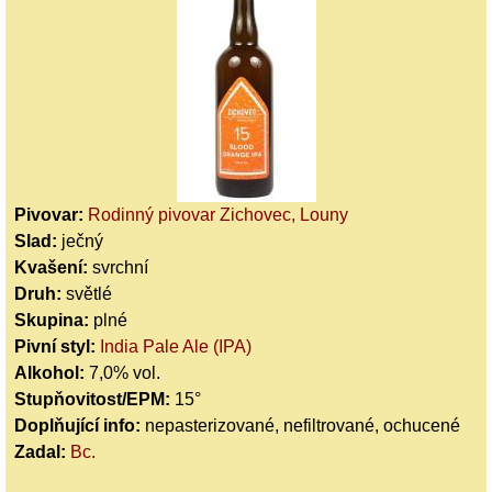
Pivovar:
Rodinný pivovar Zichovec, Louny
Slad:
ječný
Kvašení:
svrchní
Druh:
světlé
Skupina:
plné
Pivní styl:
India Pale Ale (IPA)
Alkohol:
7,0% vol.
Stupňovitost/EPM:
15°
Doplňující info:
nepasterizované, nefiltrované, ochucené
Zadal:
Bc.