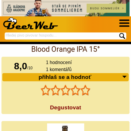
hledej
spustí
na
hledání
Blood Orange IPA 15°
BeerWeb
1
hodnocení
8,0
/
10
1 komentářů
přihlaš se a hodnoť
Degustovat