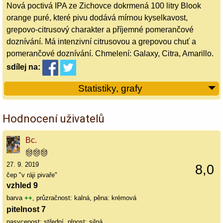
Nová poctivá IPA ze Zichovce dokrmená 100 litry Blook
orange puré, které pivu dodává mírnou kyselkavost,
grepovo-citrusový charakter a příjemné pomerančové
doznívání. Má intenzivní citrusovou a grepovou chuť a
pomerančové doznívání. Chmelení: Galaxy, Citra, Amarillo.
sdílej
na:
Statistiky, grafy
Hodnocení uživatelů
Bc.
27. 9. 2019
8,0
čep "v ráji pivaře"
vzhled 9
barva
++
, průzračnost: kalná, pěna: krémová
pitelnost 7
nasycenost: střední, plnost: silná