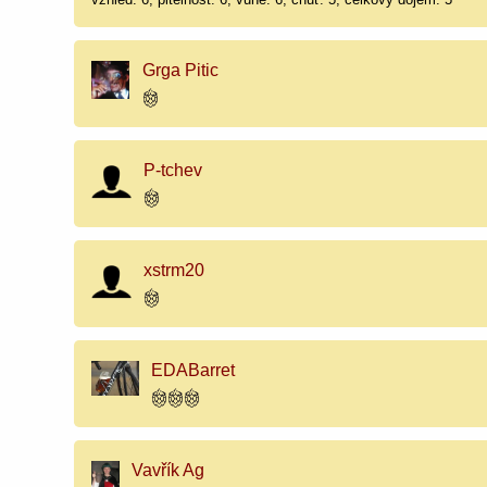
Grga Pitic
P-tchev
xstrm20
EDABarret
Vavřík Ag