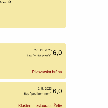
trované
27. 11. 2025
6,0
čep "v ráji pivaře"
Pivovarská brána
9. 8. 2023
6,0
čep "pod komínem"
Klášterní restaurace Želiv