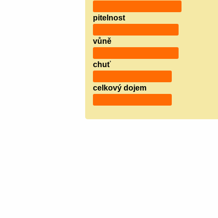
pitelnost
vůně
chuť
celkový dojem