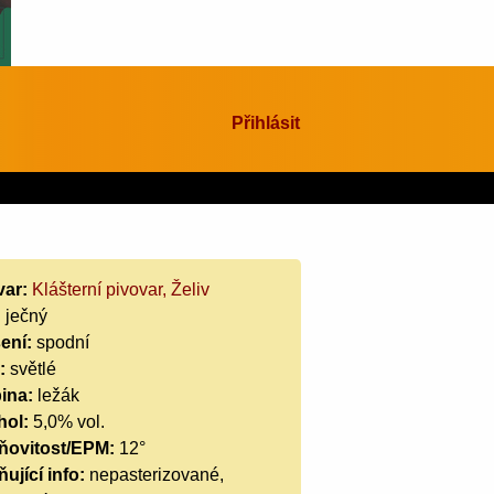
Přihlásit
var:
Klášterní pivovar, Želiv
:
ječný
ení:
spodní
:
světlé
ina:
ležák
hol:
5,0% vol.
ňovitost/EPM:
12°
ující info:
nepasterizované,