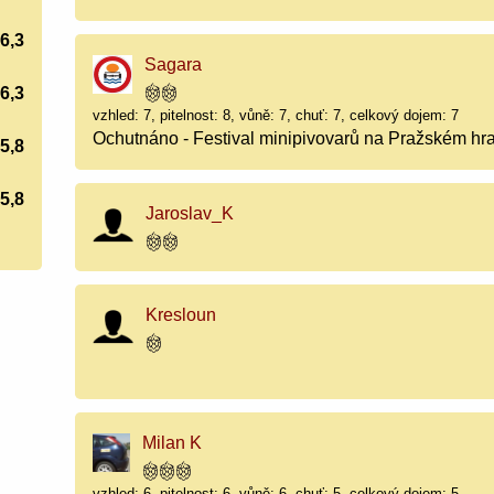
6,3
Sagara
6,3
vzhled: 7, pitelnost: 8, vůně: 7, chuť: 7, celkový dojem: 7
Ochutnáno - Festival minipivovarů na Pražském hr
5,8
5,8
Jaroslav_K
Kresloun
Milan K
vzhled: 6, pitelnost: 6, vůně: 6, chuť: 5, celkový dojem: 5