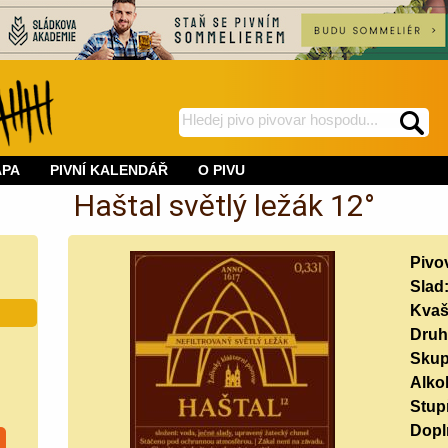
hledej
spustí
na
hledání
APA
PIVNÍ KALENDÁŘ
O PIVU
BeerWeb
Haštal světlý ležák 12°
Pivo
Slad
Kvaš
Druh
Skup
Alko
Stup
Doplň