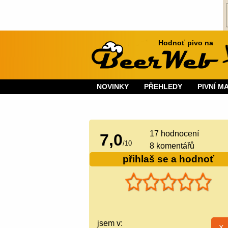
Hodnoť pivo na
NOVINKY
PŘEHLEDY
PIVNÍ M
17
hodnocení
7,0
/
10
8 komentářů
přihlaš se a hodnoť
jsem v: