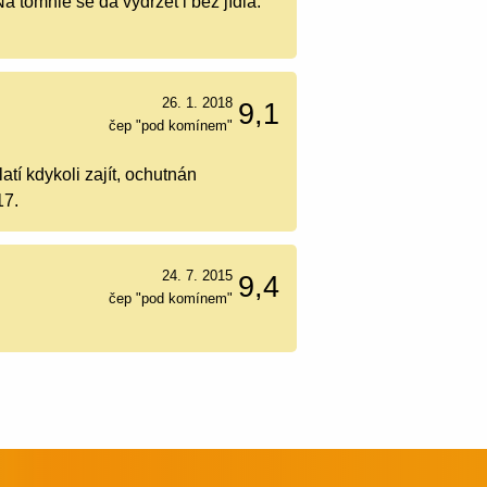
a tomhle se dá vydržet i bez jídla.
26. 1. 2018
9,1
čep "pod komínem"
atí kdykoli zajít, ochutnán
17.
24. 7. 2015
9,4
čep "pod komínem"