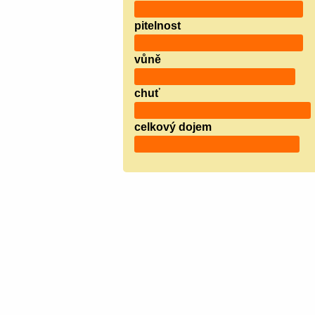
pitelnost
vůně
chuť
celkový dojem