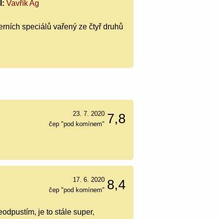
l:
Vavřík Ag
erních speciálů vařený ze čtyř druhů
23. 7. 2020
7,8
čep "pod komínem"
17. 6. 2020
8,4
čep "pod komínem"
eodpustím, je to stále super,