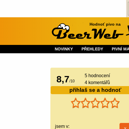
Hodnoť pivo na
NOVINKY
PŘEHLEDY
PIVNÍ M
5
hodnocení
8,7
/
10
4 komentářů
přihlaš se a hodnoť
jsem v: