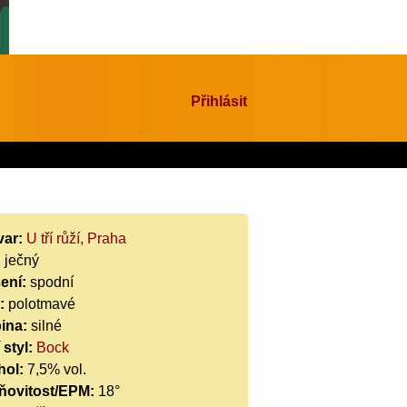
Přihlásit
var:
U tří růží, Praha
:
ječný
ení:
spodní
:
polotmavé
ina:
silné
 styl:
Bock
hol:
7,5% vol.
ňovitost/EPM:
18°