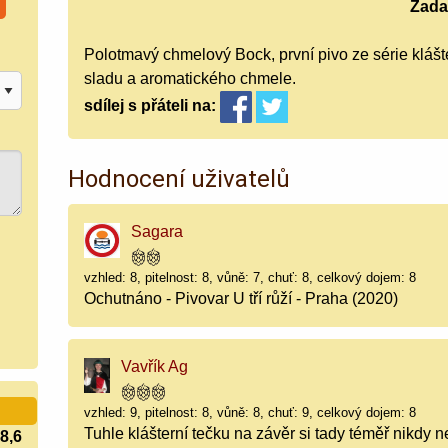
Zada
Polotmavý chmelový Bock, první pivo ze série klášt
sladu a aromatického chmele.
sdílej
s přáteli
na:
Hodnocení uživatelů
Sagara
vzhled: 8, pitelnost: 8, vůně: 7, chuť: 8, celkový dojem: 8
Ochutnáno - Pivovar U tří růží - Praha (2020)
Vavřík Ag
vzhled: 9, pitelnost: 8, vůně: 8, chuť: 9, celkový dojem: 8
Tuhle klášterní tečku na závěr si tady téměř nikdy n
8,6