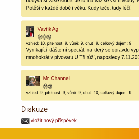
dobývá si vaše srdce. Je to malvaz se vším všudy. N
Potěší v každé době i věku. Kudy teče, tudy léčí.
Vavřík Ag
vzhled: 10, pitelnost: 9, vůně: 9, chuť: 9, celkový dojem: 9
Vynikající klášterní speciál, na který se opravdu vypl
mnohokrát v pivovaru U Tří růží, naposledy 7.11.20
Mr. Channel
vzhled: 9, pitelnost: 9, vůně: 9, chuť: 10, celkový dojem: 9
Diskuze
vložit nový příspěvek