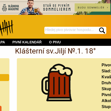
hledej
spustí
na
hledání
APA
PIVNÍ KALENDÁŘ
O PIVU
BeerWeb
Klášterní sv.Jiljí №.1. 18°
Pivo
Slad
Kvaš
Druh
Skup
Pivní
Alko
Stup