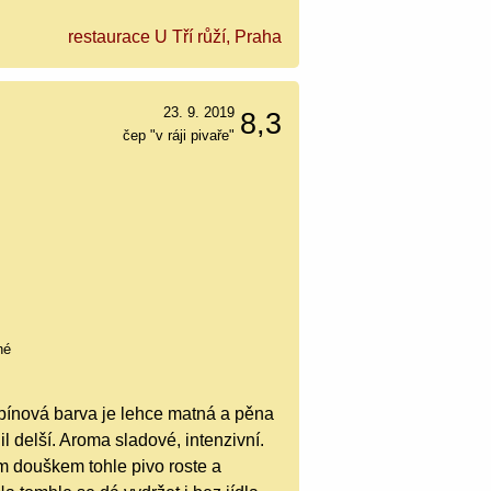
restaurace U Tří růží, Praha
23. 9. 2019
8,3
čep "v ráji pivaře"
hé
ubínová barva je lehce matná a pěna
l delší. Aroma sladové, intenzivní.
ým douškem tohle pivo roste a