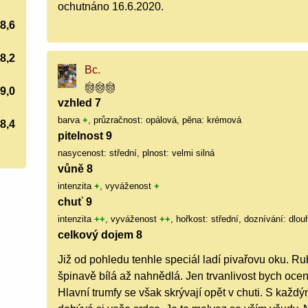
ochutnáno 16.6.2020.
8,6
8,2
Bc.
9,0
vzhled 7
barva
+
, průzračnost: opálová, pěna: krémová
8,4
pitelnost 9
nasycenost: střední, plnost: velmi silná
vůně 8
intenzita
+
, vyváženost
+
chuť 9
intenzita
++
, vyváženost
++
, hořkost: střední, doznívání: dlou
celkový dojem 8
Již od pohledu tenhle speciál ladí pivařovu oku. R
špinavě bílá až nahnědlá. Jen trvanlivost bych oceni
Hlavní trumfy se však skrývají opět v chuti. S každ