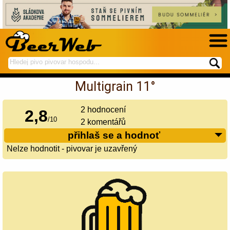
hledej
spustí
na
hledání
Multigrain 11°
BeerWeb
2
hodnocení
2,8
/
10
2 komentářů
přihlaš se a hodnoť
Nelze hodnotit - pivovar je uzavřený