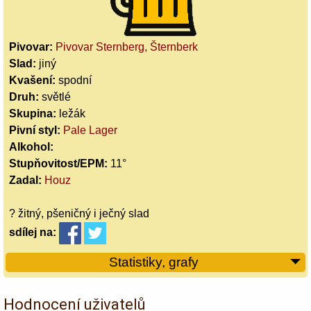
Pivovar:
Pivovar Sternberg, Šternberk
Slad:
jiný
Kvašení:
spodní
Druh:
světlé
Skupina:
ležák
Pivní styl:
Pale Lager
Alkohol:
Stupňovitost/EPM:
11°
Zadal:
Houz
? žitný, pšeničný i ječný slad
sdílej
na:
Statistiky, grafy
Hodnocení uživatelů