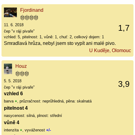
Fjordinand
11. 6. 2018
1,7
čep "v ráji pivaře"
vzhled: 5, pitelnost: 1, vůně: 1, chuť: 2, celkový dojem: 1
Smradlavá hrůza, nebyl jsem sto vypít ani malé pivo.
U Kuděje, Olomouc
Houz
5. 5. 2018
3,9
čep "v ráji pivaře"
vzhled 6
barva
+
, průzračnost: neprůhledná, pěna: skalnatá
pitelnost 4
nasycenost: silná, plnost: střední
vůně 4
intenzita
+
, vyváženost
+/-