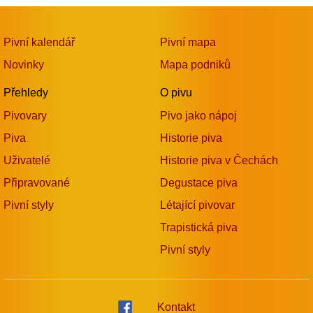
Pivní kalendář
Pivní mapa
Novinky
Mapa podniků
Přehledy
O pivu
Pivovary
Pivo jako nápoj
Piva
Historie piva
Uživatelé
Historie piva v Čechách
Připravované
Degustace piva
Pivní styly
Létající pivovar
Trapistická piva
Pivní styly
Kontakt