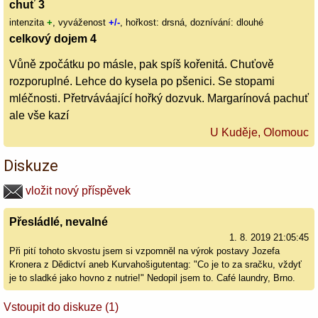
chuť 3
intenzita
+
, vyváženost
+/-
, hořkost: drsná, doznívání: dlouhé
celkový dojem 4
Vůně zpočátku po másle, pak spíš kořenitá. Chuťově
rozporuplné. Lehce do kysela po pšenici. Se stopami
mléčnosti. Přetrváváající hořký dozvuk. Margarínová pachuť
ale vše kazí
U Kuděje, Olomouc
Diskuze
vložit nový příspěvek
Přesládlé, nevalné
1. 8. 2019 21:05:45
Při pití tohoto skvostu jsem si vzpomněl na výrok postavy Jozefa
Kronera z Dědictví aneb Kurvahošigutentag: "Co je to za sračku, vždyť
je to sladké jako hovno z nutrie!" Nedopil jsem to. Café laundry, Brno.
Vstoupit do diskuze (1)