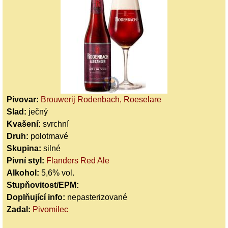
Pivovar:
Brouwerij Rodenbach, Roeselare
Slad:
ječný
Kvašení:
svrchní
Druh:
polotmavé
Skupina:
silné
Pivní styl:
Flanders Red Ale
Alkohol:
5,6% vol.
Stupňovitost/EPM:
Doplňující info:
nepasterizované
Zadal:
Pivomilec