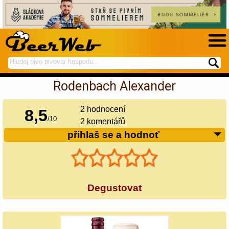
hledej
spustí
na
hledání
Rodenbach Alexander
BeerWeb
2
hodnocení
8,5
/
10
2 komentářů
přihlaš se a hodnoť
Degustovat