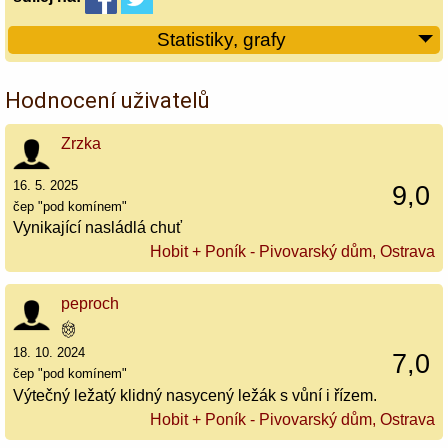
Statistiky, grafy
Hodnocení uživatelů
Zrzka
16. 5. 2025
9,0
čep "pod komínem"
Vynikající nasládlá chuť
Hobit + Poník - Pivovarský dům, Ostrava
peproch
18. 10. 2024
7,0
čep "pod komínem"
Výtečný ležatý klidný nasycený ležák s vůní i řízem.
Hobit + Poník - Pivovarský dům, Ostrava