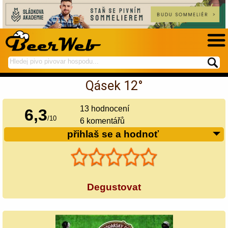
hledej
spustí
na
hledání
Qásek 12°
BeerWeb
13
hodnocení
6,3
/
10
6 komentářů
přihlaš se a hodnoť
Degustovat