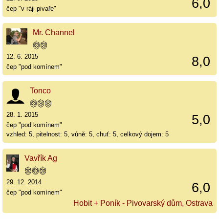
6,0
čep "v ráji pivaře"
Mr. Channel
12. 6. 2015
8,0
čep "pod komínem"
Tonco
28. 1. 2015
5,0
čep "pod komínem"
vzhled: 5, pitelnost: 5, vůně: 5, chuť: 5, celkový dojem: 5
Vavřík Ag
29. 12. 2014
6,0
čep "pod komínem"
Hobit + Poník - Pivovarský dům, Ostrava