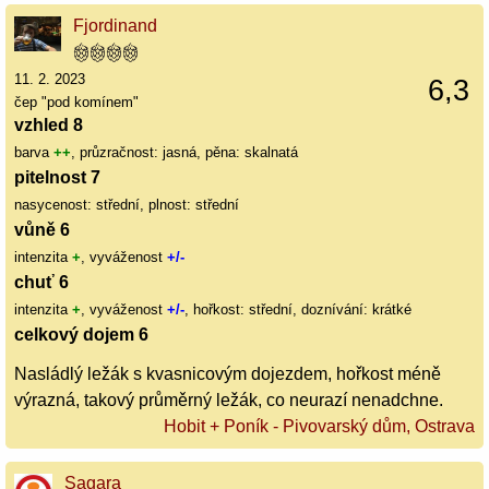
Fjordinand
11. 2. 2023
6,3
čep "pod komínem"
vzhled 8
barva
++
, průzračnost: jasná, pěna: skalnatá
pitelnost 7
nasycenost: střední, plnost: střední
vůně 6
intenzita
+
, vyváženost
+/-
chuť 6
intenzita
+
, vyváženost
+/-
, hořkost: střední, doznívání: krátké
celkový dojem 6
Nasládlý ležák s kvasnicovým dojezdem, hořkost méně
výrazná, takový průměrný ležák, co neurazí nenadchne.
Hobit + Poník - Pivovarský dům, Ostrava
Sagara