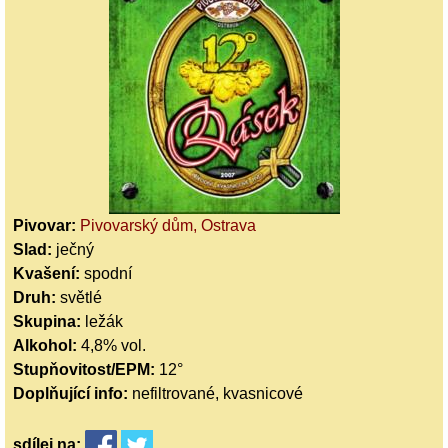
Pivovar:
Pivovarský dům, Ostrava
Slad:
ječný
Kvašení:
spodní
Druh:
světlé
Skupina:
ležák
Alkohol:
4,8% vol.
Stupňovitost/EPM:
12°
Doplňující info:
nefiltrované, kvasnicové
sdílej
na: