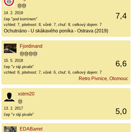
14. 2. 2019
7,4
čep "pod komínem"
vzhled: 7, pitelnost: 8, vůně: 7, chuť: 8, celkový dojem: 7
Ochutnáno - U skákavého poníka - Ostrava (2019)
Fjordinand
15. 5. 2018
6,6
čep "v ráji pivaře"
vzhled: 8, pitelnost: 7, vůně: 6, chuť: 6, celkový dojem: 7
Retro Pivnice, Olomouc
xstrm20
13. 2. 2017
5,0
čep "v ráji pivaře"
EDABarret