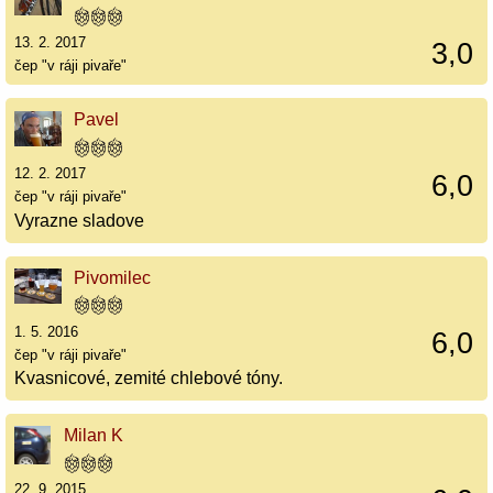
13. 2. 2017
3,0
čep "v ráji pivaře"
Pavel
12. 2. 2017
6,0
čep "v ráji pivaře"
Vyrazne sladove
Pivomilec
1. 5. 2016
6,0
čep "v ráji pivaře"
Kvasnicové, zemité chlebové tóny.
Milan K
22. 9. 2015