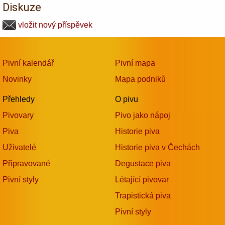
Diskuze
vložit nový příspěvek
Pivní kalendář
Pivní mapa
Novinky
Mapa podniků
Přehledy
O pivu
Pivovary
Pivo jako nápoj
Piva
Historie piva
Uživatelé
Historie piva v Čechách
Připravované
Degustace piva
Pivní styly
Létající pivovar
Trapistická piva
Pivní styly