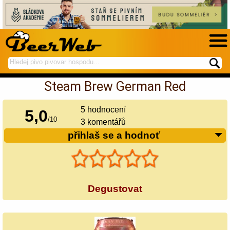
hledej
spustí
na
hledání
Steam Brew German Red
BeerWeb
5
hodnocení
5,0
/
10
3 komentářů
přihlaš se a hodnoť
Degustovat