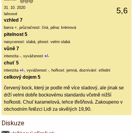
31. 10. 2020
5,6
lahvové
vzhled 7
barva
+
, průzračnost: čirá, pěna: krémová
pitelnost 5
nasycenost: slabá, plnost: velmi slabá
vůně 7
intenzita
-
, vyváženost
+/-
chuť 5
intenzita
+/-
, vyváženost
-
, hořkost: jemná, doznívání: střední
celkový dojem 5
červený bock, který je podle mě více sladový, ale jinak se
drží velmi dobře bockovému standardu včetně nižší
hořkosti. Chuť karamelová, lehce třešňová. Zakoupeno v
obchodním řetězci Lidl za skvělých 19,90.
Diskuze