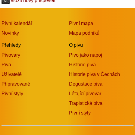
vložit nový příspěvek
Pivní kalendář
Pivní mapa
Novinky
Mapa podniků
Přehledy
O pivu
Pivovary
Pivo jako nápoj
Piva
Historie piva
Uživatelé
Historie piva v Čechách
Připravované
Degustace piva
Pivní styly
Létající pivovar
Trapistická piva
Pivní styly