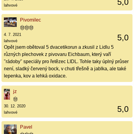
5,0
lahvové
Pivomilec
4. 7. 2021
5,0
lahvové
Opět jsem obětoval 5 dvacetikorun a zkusil z Lidlu 5
různých plechovek z pivovaru Eichbaum, který vaří
"rádoby" speciály pro řetězec LIDL. Tohle taky úplný průser
není, sladký červený bock, v chuti třešně a jablka, ale také
lepenka, kov a lehká oxidace.
jz
30. 12. 2020
5,0
lahvové
Pavel