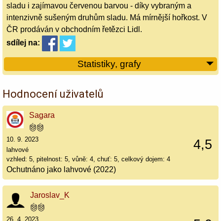
sladu i zajímavou červenou barvou - díky vybraným a
intenzivně sušeným druhům sladu. Má mírnější hořkost. V
ČR prodáván v obchodním řetězci Lidl.
sdílej
na:
Statistiky, grafy
Hodnocení uživatelů
Sagara
10. 9. 2023
4,5
lahvové
vzhled: 5, pitelnost: 5, vůně: 4, chuť: 5, celkový dojem: 4
Ochutnáno jako lahvové (2022)
Jaroslav_K
26. 4. 2023