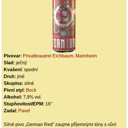
Pivovar:
Privatbrauerei Eichbaum, Mannheim
Slad:
ječný
Kvašení:
spodní
Druh:
jiné
Skupina:
silné
Pivní styl:
Bock
Alkohol:
7,9% vol.
Stupňovitost/EPM:
16°
Zadal:
Pavel
Silné pivo „German Red“ zaujme příjemnými tóny s vůní