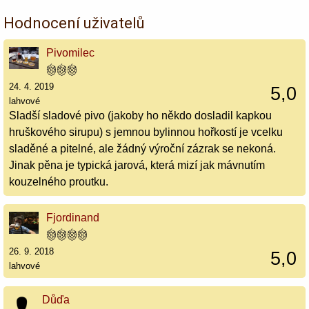
Hodnocení uživatelů
Pivomilec
24. 4. 2019
5,0
lahvové
Sladší sladové pivo (jakoby ho někdo dosladil kapkou
hruškového sirupu) s jemnou bylinnou hořkostí je vcelku
sladěné a pitelné, ale žádný výroční zázrak se nekoná.
Jinak pěna je typická jarová, která mizí jak mávnutím
kouzelného proutku.
Fjordinand
26. 9. 2018
5,0
lahvové
Důďa