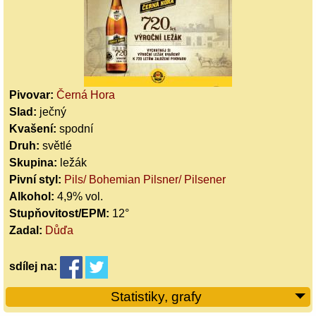
Pivovar:
Černá Hora
Slad:
ječný
Kvašení:
spodní
Druh:
světlé
Skupina:
ležák
Pivní styl:
Pils/ Bohemian Pilsner/ Pilsener
Alkohol:
4,9% vol.
Stupňovitost/EPM:
12°
Zadal:
Důďa
sdílej
na:
Statistiky, grafy