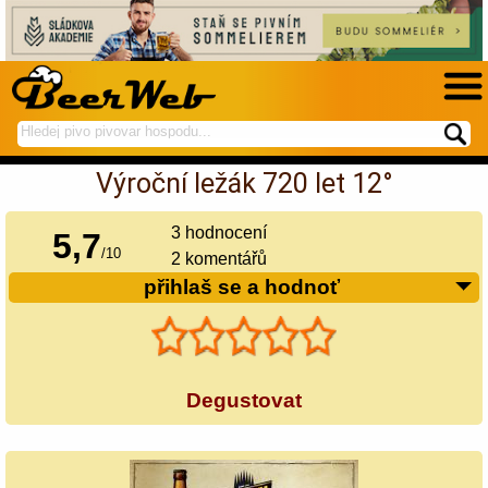
hledej
spustí
na
hledání
Výroční ležák 720 let 12°
BeerWeb
3
hodnocení
5,7
/
10
2 komentářů
přihlaš se a hodnoť
Degustovat