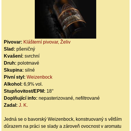
Pivovar:
Klášterní pivovar, Želiv
Slad:
pšeničný
Kvašení:
svrchní
Druh:
polotmavé
Skupina:
silné
Pivní styl:
Weizenbock
Alkohol:
6,9% vol.
Stupňovitost/EPM:
18°
Doplňující info:
nepasterizované, nefiltrované
Zadal:
J. K.
Jedná se o bavorský Weizenbock, konstruovaný s větším
důrazem na práci se slady a zároveň ovocnost v aromatu