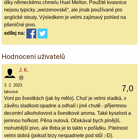
díky německému chmelu Huel Mellon. Použité kvasnice
nejsou typicky „weizenovské“, ale jinak používané pro
anglické stouty. Výsledkem je velmi zajímavý pohled na
pšeničné pivo.
sdílej
na:
Hodnocení uživatelů
J. K.
3. 2. 2023
7,0
lahvové
Voní po švestkách (jak by mělo). Chuť je velmi sladká, v
závěru sladkost opadne a odhalí i jiné chutě - příjemnou
decentní alkoholovost a švestkové aroma. Také kyselost a
jemnou hořkost. Pěna nulová. Očekával bych plnější,
mohutnější pivo, ale třeba je to takto v pořádku. Pitelnost
velmi dobrá (pokud brzy nespadnete pod stůl :-D).