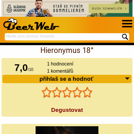
hledej
spustí
na
hledání
Hieronymus 18°
BeerWeb
1
hodnocení
7,0
/
10
1 komentářů
přihlaš se a hodnoť
Degustovat